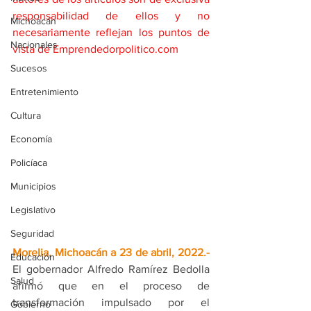
responsabilidad de ellos y no 
Michoacán
necesariamente reflejan los puntos de 
Nacionales
vista de Emprendedorpolitico.com
Sucesos
Entretenimiento
Cultura
Economía
Policíaca
Municipios
Legislativo
Seguridad
Morelia, Michoacán a 23 de abril, 2022.- 
Educación
El gobernador Alfredo Ramírez Bedolla 
Salud
afirmó que en el proceso de 
transformación impulsado por el 
Gobierno