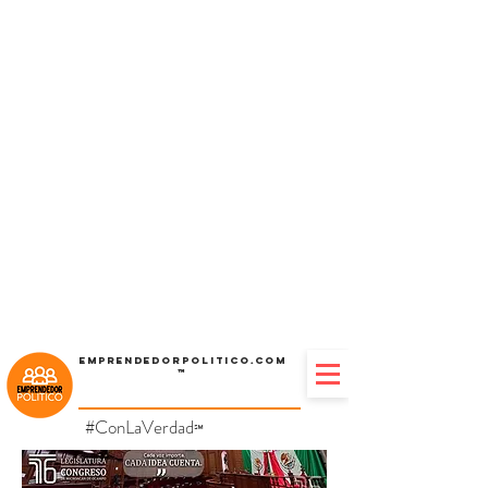
Emprendedorpolitico.com
™
#ConLaVerdad
℠