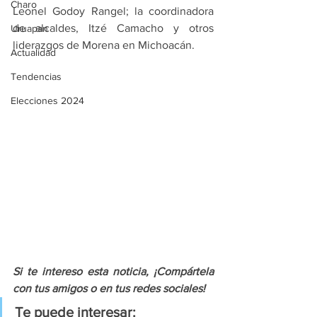
Charo
Leonel Godoy Rangel; la coordinadora 
de alcaldes, Itzé Camacho y otros 
Uruapan
liderazgos de Morena en Michoacán.
Actualidad
Tendencias
Elecciones 2024
Si te intereso esta noticia, ¡Compártela 
con tus amigos o en tus redes sociales!
Te puede interesar: