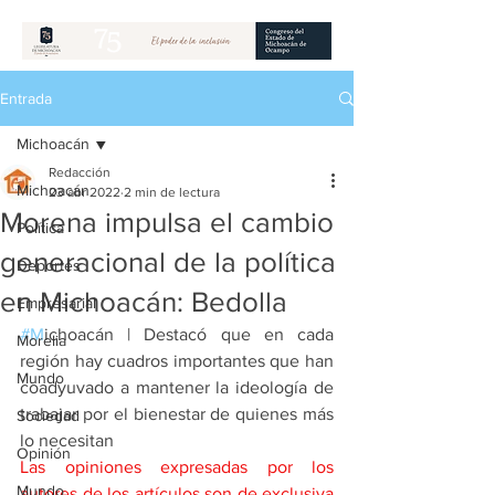
Entrada
Michoacán
Redacción
Michoacán
23 abr 2022
2 min de lectura
Morena impulsa el cambio
Política
generacional de la política
Deportes
en Michoacán: Bedolla
Empresarial
#M
ichoacán 
| 
Destacó que en cada 
Morelia
región hay cuadros importantes que han 
Mundo
coadyuvado a mantener la ideología de 
trabajar por el bienestar de quienes más 
Sociedad
lo necesitan
Opinión
Las opiniones expresadas por los 
Mundo
autores de los artículos son de exclusiva 