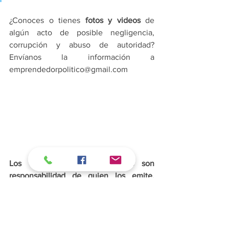
¿Conoces o tienes 
fotos y videos
 de 
algún acto de posible negligencia, 
corrupción y abuso de autoridad? 
Envíanos la información a 
emprendedorpolitico@gmail.com
Los comentarios en las notas son 
responsabilidad de quien los emite. 
Participa responsablemente y denuncia 
los comentarios inapropiados. Los 
comentarios ofensivos o que sean 
denunciados por los usuarios se 