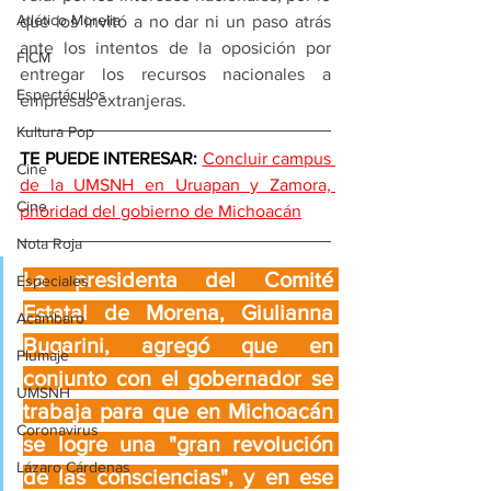
Atlético Morelia
que los invitó a no dar ni un paso atrás 
ante los intentos de la oposición por 
FICM
entregar los recursos nacionales a 
Espectáculos
empresas extranjeras. 
Kultura Pop
TE PUEDE INTERESAR: 
Concluir campus 
Cine
de la UMSNH en Uruapan y Zamora, 
Cine
prioridad del gobierno de Michoacán
Nota Roja
La presidenta del Comité 
Especiales
Estatal de Morena, Giulianna 
Acámbaro
Bugarini, agregó que en 
Plumaje
conjunto con el gobernador se 
UMSNH
trabaja para que en Michoacán 
Coronavirus
se logre una "gran revolución 
Lázaro Cárdenas
de las consciencias", y en ese 