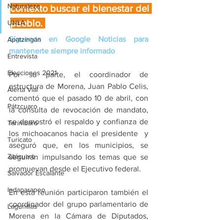
Naturaleza
contexto buscar el bienestar del 
pueblo. 
UNLA
Síguenos en Google Noticias para 
Apatzingán
mantenerte siempre informado
Entrevista
Elecciones 2021
Por su parte, el coordinador de 
estructura de Morena, Juan Pablo Celis, 
Alerta Vial
comentó que el pasado 10 de abril, con 
Pátzcuaro
la consulta de revocación de mandato, 
se demostró el respaldo y confianza de 
Tarímbaro
los michoacanos hacia el presidente  y 
Turicato
aseguró que, en los municipios, se 
Zitácuaro
seguirán impulsando los temas que se 
promuevan desde el Ejecutivo federal.
Salvador Escalante
Indaparapeo
En esta reunión participaron también el 
coordinador del grupo parlamentario de 
Lagunillas
Morena en la Cámara de Diputados, 