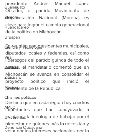
presidente Andrés Manuel López 
Guanajuato
Obrador, el partido Movimiento de 
Zamora
Regeneración Nacional (Morena) es 
clave para lograr el cambio generacional 
Huandacareo
de la política en Michoacán.
Uruapan
En reunión con presidentes municipales, 
Ciencia y Tecnología
diputados locales y federales, así como 
Viral
liderazgos del partido guinda de todo el 
estado, el mandatario comentó que en 
Justicia
Michoacán se avanza en consolidar el 
Zitácuaro
proyecto político que inició el 
México
presidente de la República.
Chismes políticos
Destacó que en cada región hay cuadros 
AMLO
importantes que han coadyuvado a 
mantener la ideología de trabajar por el 
Universidad
bienestar de quienes más lo necesitan y 
Denuncia Ciudadana
velar por los intereses nacionales, por lo 