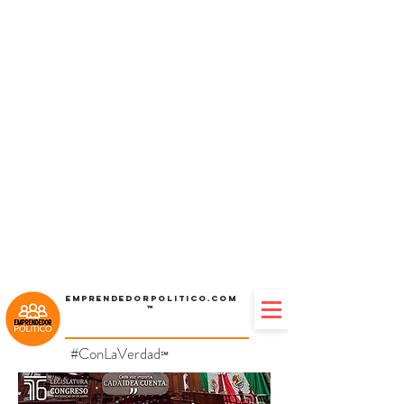
Emprendedorpolitico.com
™
#ConLaVerdad
℠