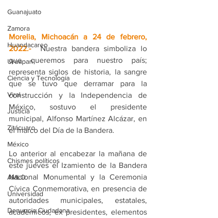
Guanajuato
Zamora
Morelia, Michoacán a 24 de febrero, 
Huandacareo
2022.-
 Nuestra bandera simboliza lo 
que queremos para nuestro país; 
Uruapan
representa siglos de historia, la sangre 
Ciencia y Tecnología
que se tuvo que derramar para la 
Viral
construcción y la Independencia de 
México, sostuvo el presidente 
Justicia
municipal, Alfonso Martínez Alcázar, en 
Zitácuaro
el marco del Día de la Bandera.
México
Lo anterior al encabezar la mañana de 
Chismes políticos
este jueves el Izamiento de la Bandera 
Nacional Monumental y la Ceremonia 
AMLO
Cívica Conmemorativa, en presencia de 
Universidad
autoridades municipales, estatales, 
Denuncia Ciudadana
académicos, ex presidentes, elementos 