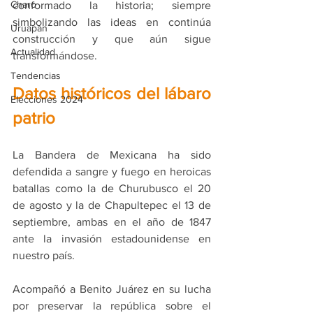
Charo
conformado la historia; siempre 
simbolizando las ideas en continúa 
Uruapan
construcción y que aún sigue 
Actualidad
transformándose.
Tendencias
Datos históricos del lábaro 
Elecciones 2024
patrio
La Bandera de Mexicana ha sido 
defendida a sangre y fuego en heroicas 
batallas como la de Churubusco el 20 
de agosto y la de Chapultepec el 13 de 
septiembre, ambas en el año de 1847 
ante la invasión estadounidense en 
nuestro país.
Acompañó a Benito Juárez en su lucha 
por preservar la república sobre el 