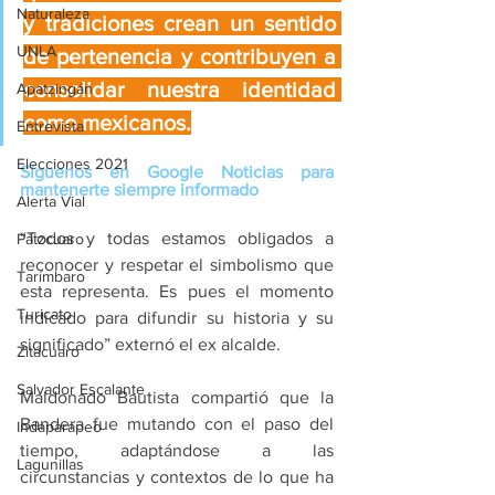
Naturaleza
y tradiciones crean un sentido 
UNLA
de pertenencia y contribuyen a 
consolidar nuestra identidad 
Apatzingán
como mexicanos.
Entrevista
Elecciones 2021
Síguenos en Google Noticias para 
mantenerte siempre informado
Alerta Vial
“Todos y todas estamos obligados a 
Pátzcuaro
reconocer y respetar el simbolismo que 
Tarímbaro
esta representa. Es pues el momento 
Turicato
indicado para difundir su historia y su 
significado” externó el ex alcalde.
Zitácuaro
Salvador Escalante
Maldonado Bautista compartió que la 
Bandera fue mutando con el paso del 
Indaparapeo
tiempo, adaptándose a las 
Lagunillas
circunstancias y contextos de lo que ha 