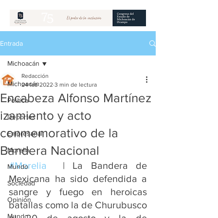
Entrada
Michoacán
Redacción
Michoacán
24 feb 2022
3 min de lectura
Encabeza Alfonso Martínez
Política
izamiento y acto
Deportes
conmemorativo de la
Empresarial
Bandera Nacional
Morelia
#Morelia
  | La Bandera de 
Mundo
Mexicana ha sido defendida a 
Sociedad
sangre y fuego en heroicas 
Opinión
batallas como la de Churubusco 
Mundo