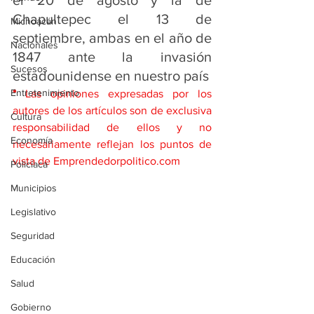
el 20 de agosto y la de 
Chapultepec el 13 de 
Michoacán
septiembre, ambas en el año de 
Nacionales
1847 ante la invasión 
Sucesos
estadounidense en nuestro país
Entretenimiento
*
 Las opiniones expresadas por los 
autores de los artículos son de exclusiva 
Cultura
responsabilidad de ellos y no 
Economía
necesariamente reflejan los puntos de 
vista de Emprendedorpolitico.com
Policíaca
Municipios
Legislativo
Seguridad
Educación
Salud
Gobierno