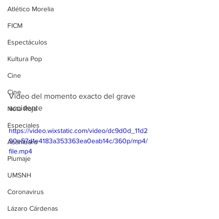
Atlético Morelia
FICM
Espectáculos
Kultura Pop
Cine
Cine
Video del momento exacto del grave 
accidente
Nota Roja
Especiales
https://video.wixstatic.com/video/dc9d0d_11d2
90e57d1e4183a353363ea0eab14c/360p/mp4/
Acámbaro
file.mp4
Plumaje
UMSNH
Coronavirus
Lázaro Cárdenas