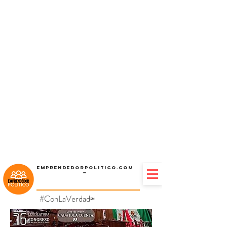
Emprendedorpolitico.com
™
#ConLaVerdad
℠