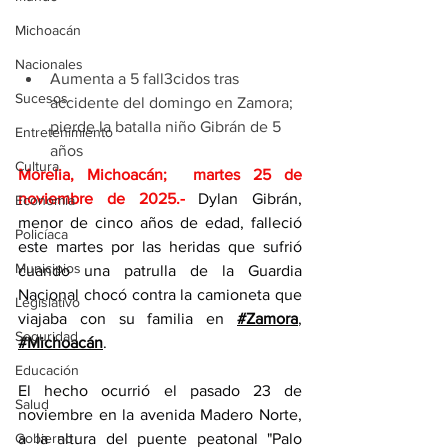
Michoacán
Nacionales
Aumenta a 5 fall3cidos tras 
Sucesos
accidente del domingo en Zamora; 
pierde la batalla niño Gibrán de 5 
Entretenimiento
años
Cultura
Morelia, Michoacán;  martes 25 de 
noviembre de 2025
.- 
Dylan Gibrán, 
Economía
menor de cinco años de edad, falleció 
Policíaca
este martes por las heridas que sufrió 
Municipios
cuando una patrulla de la Guardia 
Nacional chocó contra la camioneta que 
Legislativo
viajaba con su familia en 
#Zamora
, 
Seguridad
#Michoacán
. 
Educación
El hecho ocurrió el pasado 23 de 
Salud
noviembre en la avenida Madero Norte, 
Gobierno
a la altura del puente peatonal "Palo 