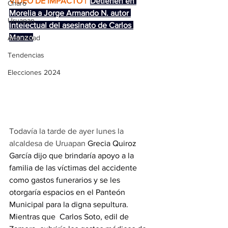
VIDEO DE IMPACTO | 
Detienen en 
Charo
Morelia a Jorge Armando N. autor 
Uruapan
intelectual del asesinato de Carlos 
Manzo
Actualidad
Tendencias
Elecciones 2024
Todavía la tarde de ayer lunes la 
alcaldesa de Uruapan 
Grecia Quiroz 
García dijo que brindaría apoyo a la 
familia de las víctimas del accidente 
como gastos funerarios y se les 
otorgaría espacios en el Panteón 
Municipal para la digna sepultura. 
Mientras que  Carlos Soto, edil de 