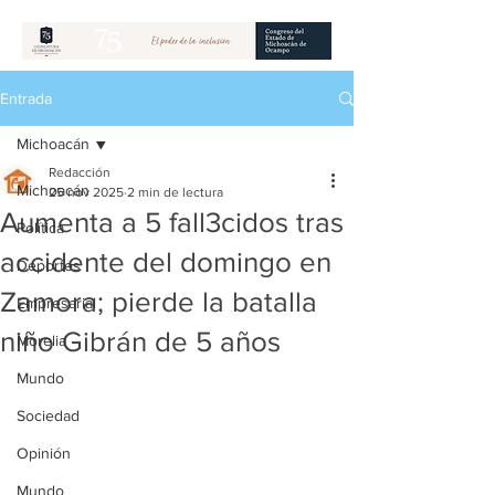
Entrada
Michoacán
Redacción
Michoacán
25 nov 2025
2 min de lectura
Aumenta a 5 fall3cidos tras
Política
accidente del domingo en
Deportes
Zamora; pierde la batalla
Empresarial
niño Gibrán de 5 años
Morelia
Mundo
Sociedad
Opinión
Mundo