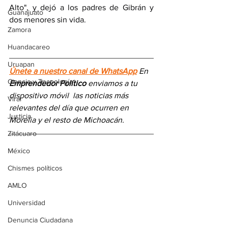
Alto", y dejó a los padres de Gibrán y 
Guanajuato
dos menores sin vida.
Zamora
Huandacareo
Uruapan
Únete a nuestro canal de WhatsApp
 En 
Ciencia y Tecnología
Emprendedor Político
 enviamos a 
tu 
dispositivo móvil 
las noticias más 
Viral
relevantes del día
 que ocurren en 
Justicia
Morelia y el resto de Michoacán.
Zitácuaro
México
Chismes políticos
AMLO
Universidad
Denuncia Ciudadana