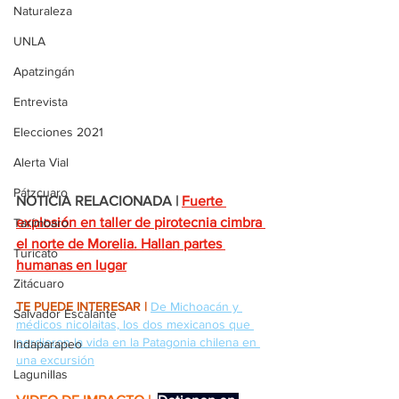
Naturaleza
UNLA
Apatzingán
Entrevista
Elecciones 2021
Alerta Vial
Pátzcuaro
NOTICIA RELACIONADA |
Fuerte 
explosión en taller de pirotecnia cimbra 
Tarímbaro
el norte de Morelia. Hallan partes 
Turicato
humanas en lugar
Zitácuaro
TE PUEDE INTERESAR |
De Michoacán y 
Salvador Escalante
médicos nicolaitas, los dos mexicanos que 
perdieron la vida en la Patagonia chilena en 
Indaparapeo
una excursión
Lagunillas