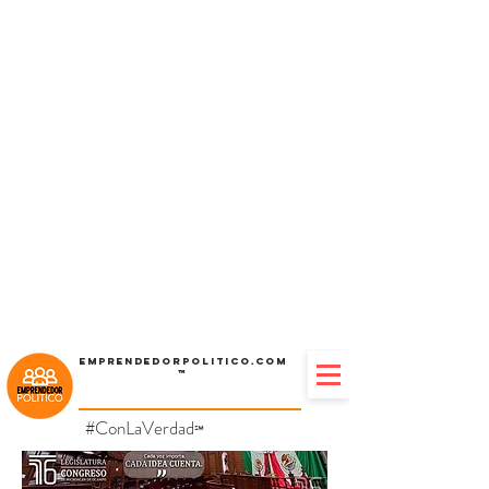
Emprendedorpolitico.com
™
#ConLaVerdad
℠