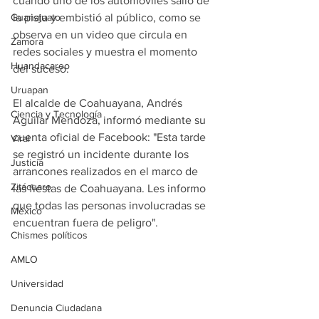
cuando uno de los automóviles salió de 
la pista y embistió al público, como se 
Guanajuato
observa en un video que circula en 
Zamora
redes sociales y muestra el momento 
Huandacareo
del suceso.
Uruapan
El alcalde de Coahuayana, Andrés 
Ciencia y Tecnología
Aguilar Mendoza, informó mediante su 
cuenta oficial de Facebook: "Esta tarde 
Viral
se registró un incidente durante los 
Justicia
arrancones realizados en el marco de 
Zitácuaro
las fiestas de Coahuayana. Les informo 
que todas las personas involucradas se 
México
encuentran fuera de peligro".
Chismes políticos
AMLO
Universidad
Denuncia Ciudadana