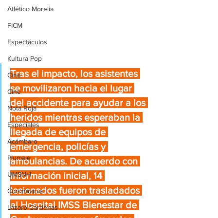
Atlético Morelia
FICM
Espectáculos
Kultura Pop
Tras el impacto, los asistentes 
Cine
se movilizaron hacia el lugar 
Cine
del accidente para ayudar a los 
Nota Roja
heridos mientras esperaban la 
Especiales
llegada de equipos de 
Acámbaro
emergencia, policías y 
Plumaje
ambulancias. De acuerdo con 
información inicial, 14 
UMSNH
lesionados fueron trasladados 
Coronavirus
al Hospital IMSS Bienestar de 
Lázaro Cárdenas