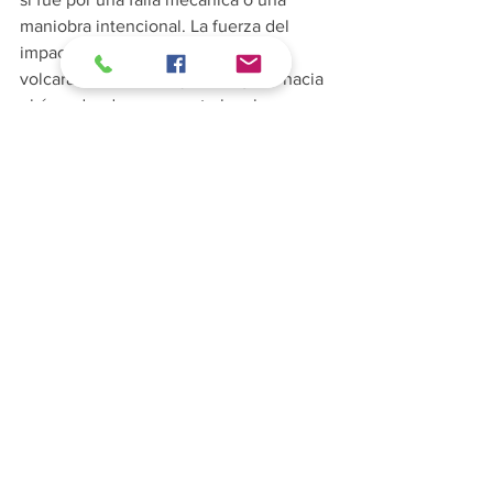
maniobra intencional. La fuerza del 
impacto provocó que el automóvil 
volcara rápidamente y se dirigiera hacia 
el área donde se encontraban los 
asistentes. En el video compartido en 
redes sociales se observa cómo el 
coche levanta tierra al deslizarse, 
dejando la escena envuelta en polvo.
Si te intereso esta noticia, ¡Compártela 
con tus amigos o en tus redes sociales!
Michoacán
Morelia
Sociedad
Michoacán