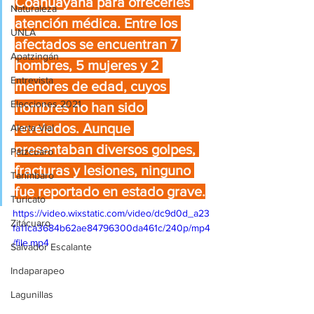
Coahuayana para ofrecerles 
Naturaleza
atención médica. Entre los 
UNLA
afectados se encuentran 7 
Apatzingán
hombres, 5 mujeres y 2 
Entrevista
menores de edad, cuyos 
Elecciones 2021
nombres no han sido 
revelados. Aunque 
Alerta Vial
presentaban diversos golpes, 
Pátzcuaro
fracturas y lesiones, ninguno 
Tarímbaro
fue reportado en estado grave.
Turicato
https://video.wixstatic.com/video/dc9d0d_a23
Zitácuaro
fa11ca3684b62ae84796300da461c/240p/mp4
/file.mp4
Salvador Escalante
Indaparapeo
Lagunillas