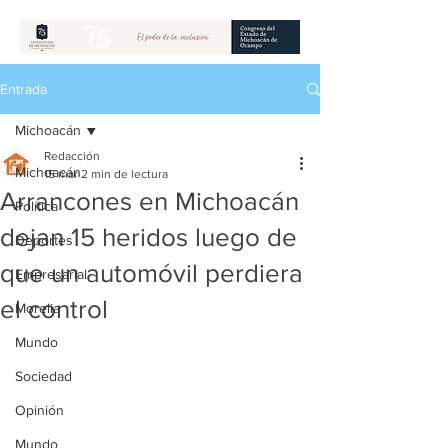
Entrada
Michoacán
Redacción
Michoacán
15 mar
2 min de lectura
Arrancones en Michoacán
Política
dejan 15 heridos luego de
Deportes
que un automóvil perdiera
Empresarial
el control
Morelia
Mundo
Sociedad
Opinión
Mundo