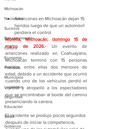
Michoacán
Arrancones en Michoacán dejan 15 
Nacionales
heridos luego de que un automóvil 
Sucesos
perdiera el control
Entretenimiento
Morelia, Michoacán; domingo 15 de 
marzo de 2026
.- 
Un evento de 
Cultura
arrancones realizado en Coahuayana, 
Economía
Michoacán terminó con 15 personas 
heridas, entre ellas dos menores de 
Policíaca
edad, debido a un accidente que ocurrió 
Municipios
cuando uno de los vehículos perdió el 
Legislativo
control y atropelló a los espectadores 
que se encontraban al borde del camino 
Seguridad
presenciando la carrera.
Educación
El incidente se produjo pocos segundos 
Salud
después de iniciar la competencia, 
Gobierno