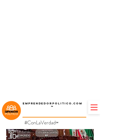
Emprendedorpolitico.com
™
#ConLaVerdad
℠