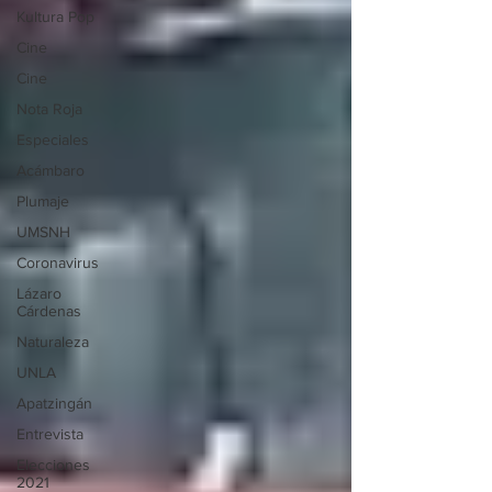
Kultura Pop
Cine
Cine
Nota Roja
Especiales
Acámbaro
Plumaje
UMSNH
Coronavirus
Lázaro
Cárdenas
Naturaleza
UNLA
Apatzingán
Entrevista
Elecciones
2021