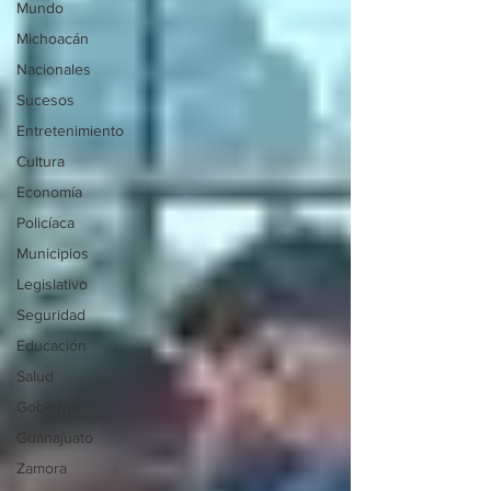
Mundo
Michoacán
Nacionales
Sucesos
Entretenimiento
Cultura
Economía
Policíaca
Municipios
Legislativo
Seguridad
Educación
Salud
Gobierno
Guanajuato
Zamora