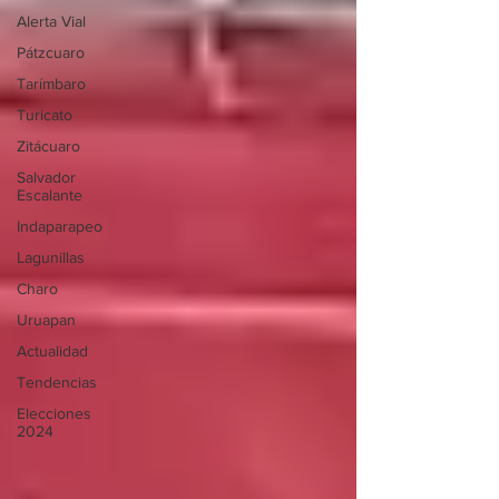
Alerta Vial
Pátzcuaro
Tarímbaro
Turicato
Zitácuaro
Salvador
Escalante
Indaparapeo
Lagunillas
Charo
Uruapan
Actualidad
Tendencias
Elecciones
2024