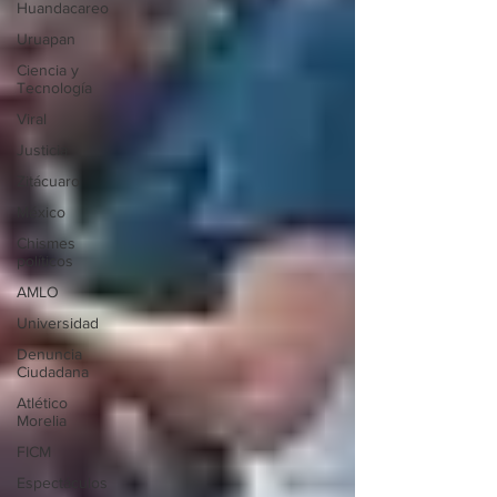
Huandacareo
Uruapan
Ciencia y
Tecnología
Viral
Justicia
Zitácuaro
México
Chismes
políticos
AMLO
Universidad
Denuncia
Ciudadana
Atlético
Morelia
FICM
Espectáculos