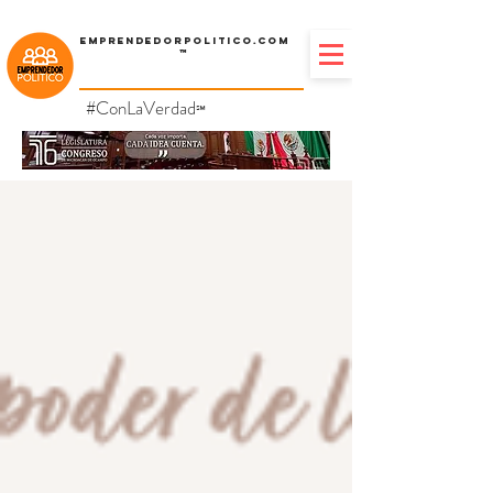
Emprendedorpolitico.com
™
#ConLaVerdad
℠