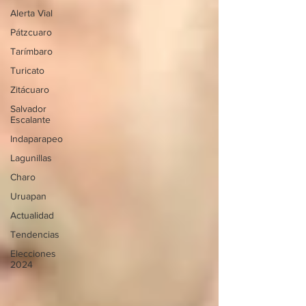
Alerta Vial
Pátzcuaro
Tarímbaro
Turicato
Zitácuaro
Salvador
Escalante
Indaparapeo
Lagunillas
Charo
Uruapan
Actualidad
Tendencias
Elecciones
2024