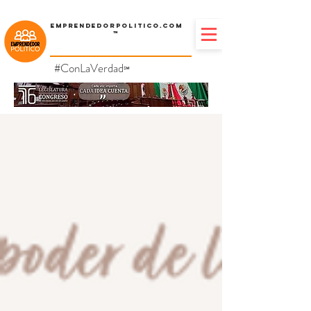
Emprendedorpolitico.com
™
#ConLaVerdad
℠