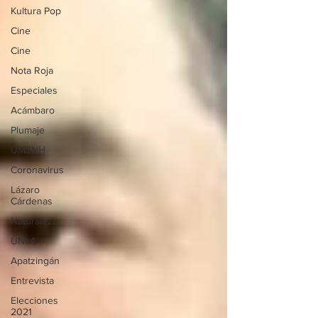
Kultura Pop
Cine
Cine
Nota Roja
Especiales
Acámbaro
Plumaje
UMSNH
Coronavirus
Lázaro
Cárdenas
Naturaleza
UNLA
Apatzingán
Entrevista
Elecciones
2021