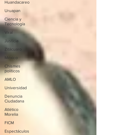
Huandacareo
Uruapan
Ciencia y
Tecnología
Viral
Justicia
Zitácuaro
México
Chismes
políticos
AMLO
Universidad
Denuncia
Ciudadana
Atlético
Morelia
FICM
Espectáculos