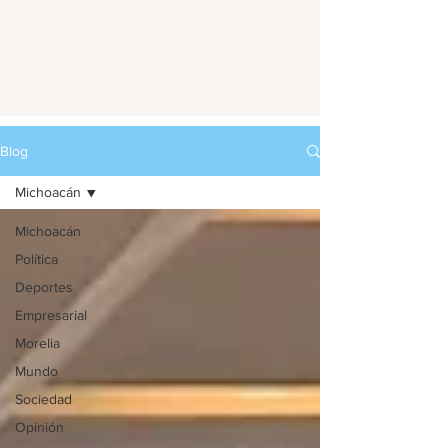
Blog
Michoacán
Michoacán
Política
Deportes
Empresarial
Morelia
Mundo
Sociedad
Opinión