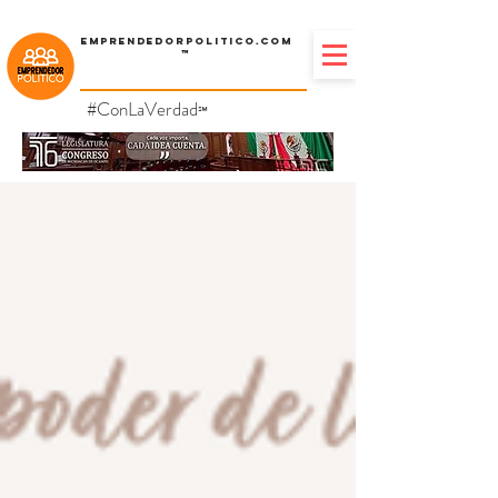
Emprendedorpolitico.com
™
#ConLaVerdad
℠