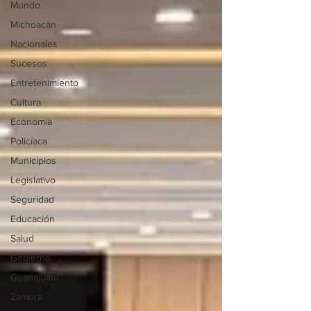
Mundo
Michoacán
Nacionales
Sucesos
Entretenimiento
Cultura
Economía
Policíaca
Municipios
Legislativo
Seguridad
Educación
Salud
Gobierno
Guanajuato
Zamora