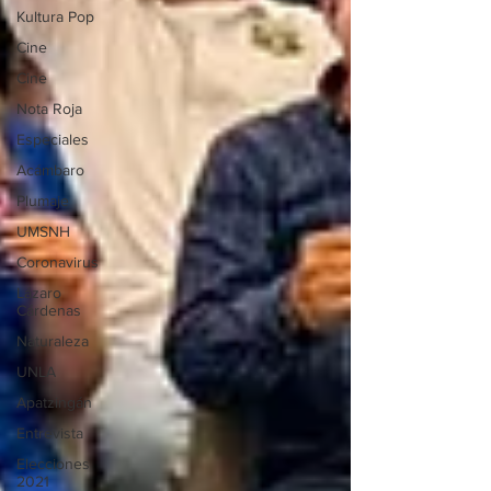
Kultura Pop
Cine
Cine
Nota Roja
Especiales
Acámbaro
Plumaje
UMSNH
Coronavirus
Lázaro
Cárdenas
Naturaleza
UNLA
Apatzingán
Entrevista
Elecciones
2021