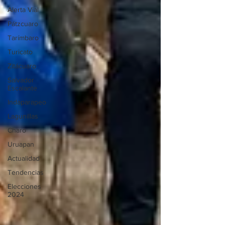
Alerta Vial
Pátzcuaro
Tarímbaro
Turicato
Zitácuaro
Salvador
Escalante
Indaparapeo
Lagunillas
Charo
Uruapan
Actualidad
Tendencias
Elecciones
2024