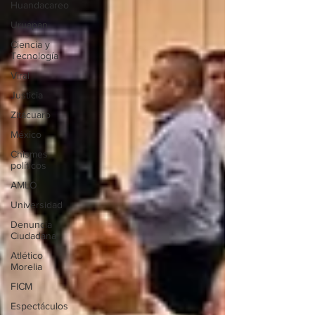
Huandacareo
Uruapan
Ciencia y
Tecnología
Viral
Justicia
Zitácuaro
México
Chismes
políticos
AMLO
Universidad
Denuncia
Ciudadana
Atlético
Morelia
FICM
Espectáculos