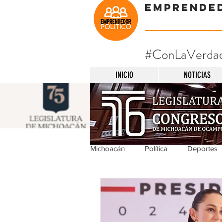
Emprende
#ConLaVerda
INICIO
NOTICIAS
Michoacán
Política
Deportes
Michoacán
Nacionales