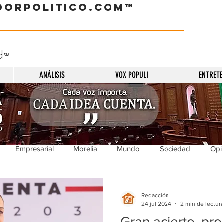
dorpolitico.com™
d
℠
ANÁLISIS
VOX POPULI
ENTRET
Empresarial
Morelia
Mundo
Sociedad
Opi
Sucesos
Entretenimiento
Cultura
Economía
Pol
Redacción
24 jul 2024
2 min de lectur
Gran acierto, pr