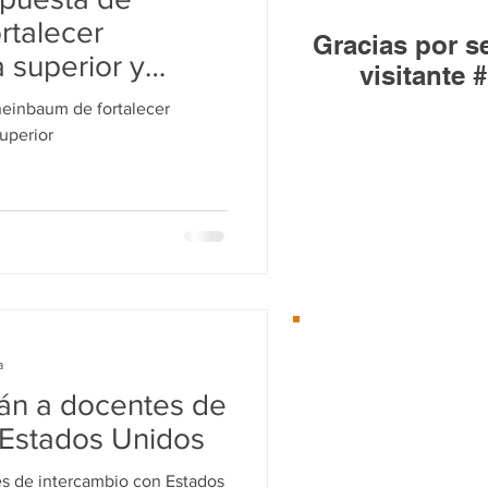
Huandacareo
rtalecer
Gracias por se
 superior y
visitante #
heinbaum de fortalecer
uperior
Desde el 01/Ene/2
Te
recomenda
a
án a docentes de
 Estados Unidos
s de intercambio con Estados