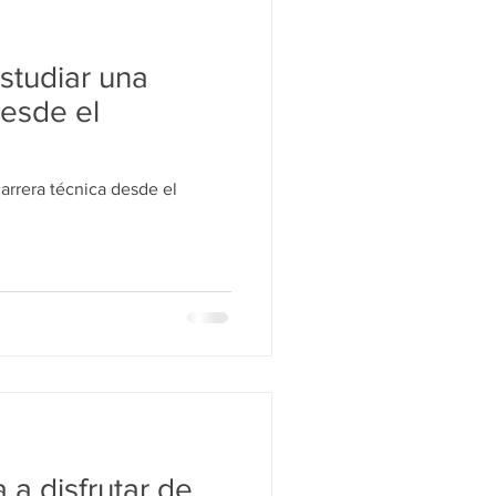
tudiar una
desde el
rrera técnica desde el
a a disfrutar de