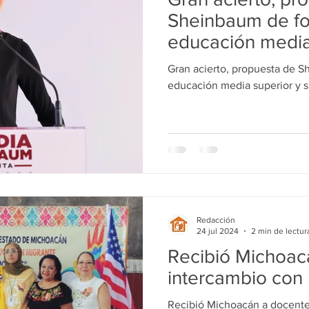
ducación
Salud
Gobierno
Guanajuato
Zamora
Sheinbaum de fo
educación media
superior
a
Viral
Justicia
Zitácuaro
México
Gran acierto, propuesta de S
educación media superior y s
Redacción
24 jul 2024
2 min de lectur
Recibió Michoac
intercambio con
Recibió Michoacán a docente