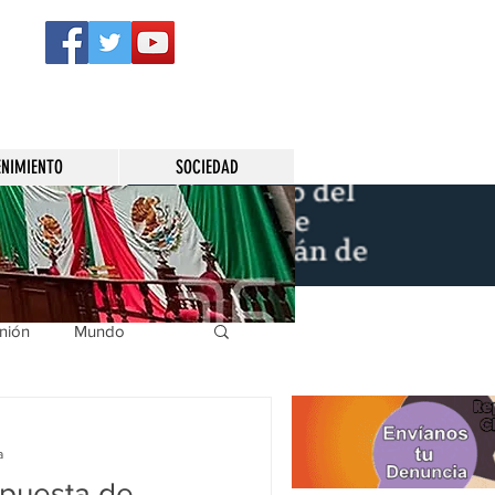
ENIMIENTO
SOCIEDAD
nión
Mundo
icíaca
Municipios
a
opuesta de