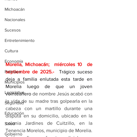
Michoacán
Nacionales
Sucesos
Entretenimiento
Cultura
Economía
Morelia, Michoacán;  miércoles 10  de 
septiembre de 2025
.- 
 Trágico suceso 
Policíaca
deja a familia enlutada esta tarde en 
Municipios
Morelia luego de que un joven 
Legislativo
veinteañero 
de nombre Jesús acabó con 
la vida de su madre tras golpearla en la 
Seguridad
cabeza con un martillo durante una 
Educación
disputa en su domicilio, ubicado en la 
colonia Jardines de Cuitzillo, en la 
Salud
Tenencia Morelos, municipio de Morelia. 
Gobierno