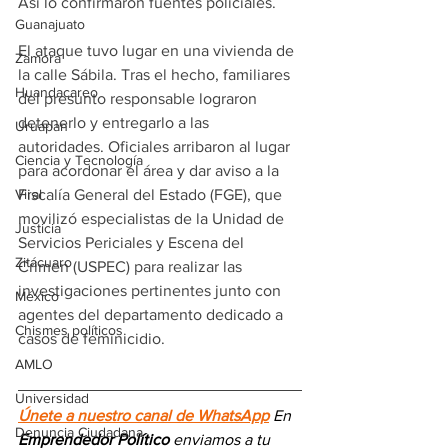
Así lo confirmaron fuentes policiales.
Guanajuato
El ataque tuvo lugar en una vivienda de 
Zamora
la calle Sábila. Tras el hecho, familiares 
Huandacareo
del presunto responsable lograron 
detenerlo y entregarlo a las 
Uruapan
autoridades. Oficiales arribaron al lugar 
Ciencia y Tecnología
para acordonar el área y dar aviso a la 
Fiscalía General del Estado (FGE), que 
Viral
movilizó especialistas de la Unidad de 
Justicia
Servicios Periciales y Escena del 
Zitácuaro
Crimen (USPEC) para realizar las 
investigaciones pertinentes junto con 
México
agentes del departamento dedicado a 
Chismes políticos
casos de feminicidio.
AMLO
Universidad
Únete a nuestro canal de WhatsApp
 En 
Denuncia Ciudadana
Emprendedor Político
 enviamos a 
tu 