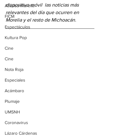
dispositivo móvil 
las noticias más 
Atlético Morelia
relevantes del día
 que ocurren en 
FICM
Morelia y el resto de Michoacán.
Espectáculos
Kultura Pop
Cine
Cine
Nota Roja
Especiales
Acámbaro
Plumaje
UMSNH
Coronavirus
Lázaro Cárdenas