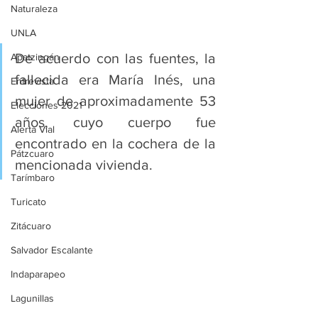
Naturaleza
UNLA
De acuerdo con las fuentes, la 
Apatzingán
fallecida era María Inés, una 
Entrevista
mujer de aproximadamente 53 
Elecciones 2021
años, cuyo cuerpo fue 
Alerta Vial
encontrado en la cochera de la 
Pátzcuaro
mencionada vivienda.
Tarímbaro
Turicato
Zitácuaro
Salvador Escalante
Indaparapeo
Lagunillas