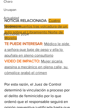
Charo
Uruapan
Actualidad
NOTICIA RELACIONADA
: 
Cuatro 
Tendencias
jóvenes muertos tras volcadura de un 
auto sobre el Libramiento Norte de 
Elecciones 2024
Morelia
TE PUEDE INTERESAR:
Médico le pide 
a señora que baje de peso y ella lo 
apuñala en pleno consultorio
VIDEO DE IMPACTO:
Mujer sicaria 
asesina a mecánico en plena calle, su 
cómplice grabó el crimen
Por esta razón, el Juez de Control 
determinó la vinculación a proceso por 
el delito de feminicidio por lo que 
ordenó que el responsable seguirá en 
prisión preventiva justificada hasta que 