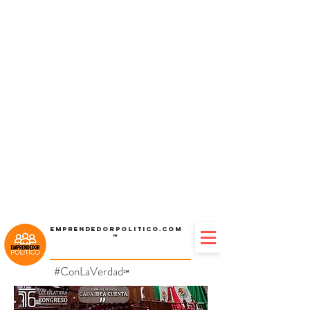
Emprendedorpolitico.com
™
#ConLaVerdad
℠