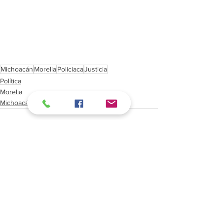
Michoacán
Morelia
Policiaca
Justicia
Política
Morelia
Michoacán
Ver todo
Entradas recientes