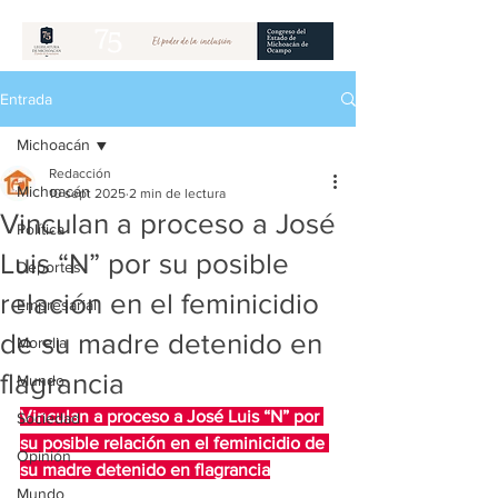
Entrada
Michoacán
Redacción
Michoacán
10 sept 2025
2 min de lectura
Vinculan a proceso a José
Política
Luis “N” por su posible
Deportes
relación en el feminicidio
Empresarial
de su madre detenido en
Morelia
flagrancia
Mundo
Vinculan a proceso a José Luis “N” por 
Sociedad
su posible relación en el feminicidio de 
Opinión
su madre detenido en flagrancia
Mundo