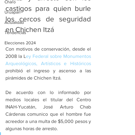
Charo
castigos para quien burle 
Uruapan
los cercos de seguridad 
Actualidad
en Chichen Itzá
Tendencias
Elecciones 2024
Con motivos de conservación, desde el 
2008 la L
ey Federal sobre Monumentos 
Arqueológicos, Artísticos e Históricos
prohibió el ingreso y ascenso a las 
pirámides de Chichen Itzá.
De acuerdo con lo informado por 
medios locales el titular del Centro 
INAH-Yucatán, José Arturo Chab 
Cárdenas comunico que el hombre fue 
acreedor a una multa de $5,000 pesos y 
algunas horas de arresto.