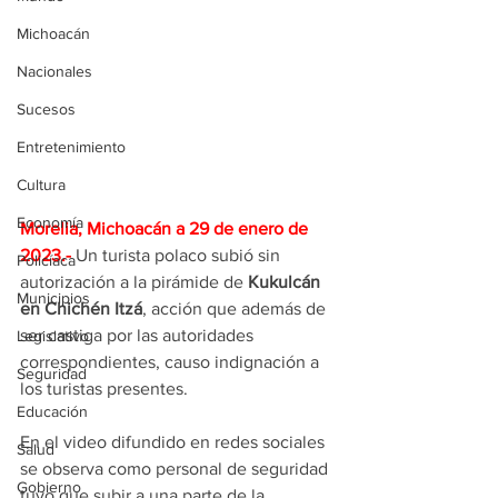
Michoacán
Nacionales
Sucesos
Entretenimiento
Cultura
Economía
Morelia, Michoacán a 29 de enero de 
2023.-
Un turista polaco subió sin 
Policíaca
autorización a la pirámide de 
Kukulcán 
Municipios
en Chichén Itzá
, acción que además de 
ser castiga por las autoridades 
Legislativo
correspondientes, causo indignación a 
Seguridad
los turistas presentes.
Educación
En el video difundido en redes sociales 
Salud
se observa como personal de seguridad 
Gobierno
tuvo que subir a una parte de la 