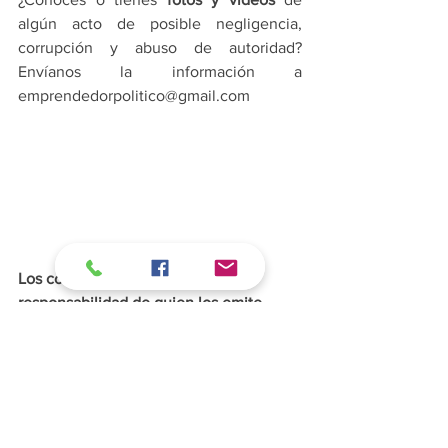
algún acto de posible negligencia, 
corrupción y abuso de autoridad? 
Envíanos la información a 
emprendedorpolitico@gmail.com
Los comentarios en las notas son 
responsabilidad de quien los emite. 
Participa responsablemente y denuncia 
los comentarios inapropiados. Los 
comentarios ofensivos o que sean 
denunciados por los usuarios se 
eliminarán de inmediato.
Nacionales