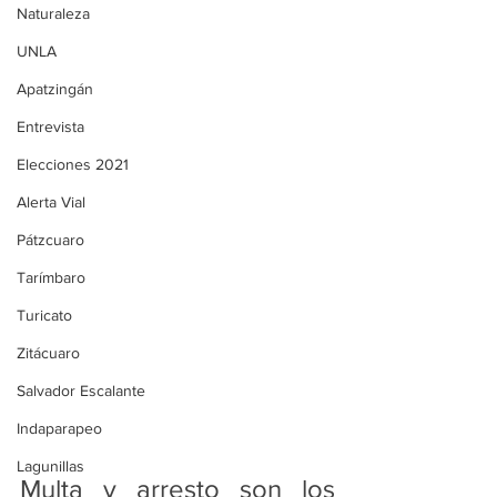
Naturaleza
UNLA
Apatzingán
Entrevista
Elecciones 2021
Alerta Vial
Pátzcuaro
Tarímbaro
Turicato
Zitácuaro
Salvador Escalante
Indaparapeo
Lagunillas
Multa y arresto son los 