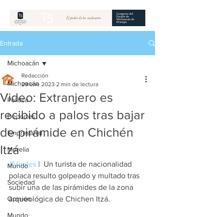
Entrada
Michoacán
Redacción
Michoacán
29 ene 2023
2 min de lectura
Video: Extranjero es
Política
recibido a palos tras bajar
Deportes
de pirámide en Chichén
Empresarial
Itzá
Morelia
#Virales
 |  
Un turista de nacionalidad 
Mundo
polaca resulto golpeado y multado tras 
Sociedad
subir una de las pirámides de la zona 
Opinión
arqueológica de Chichen Itzá.
Mundo