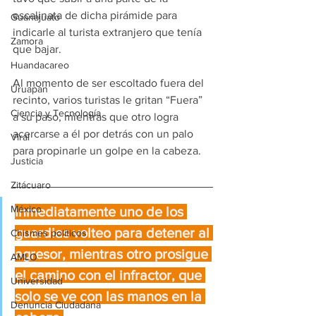
escalinata de dicha pirámide para 
Guanajuato
indicarle al turista extranjero que tenía 
Zamora
que bajar.
Huandacareo
Al momento de ser escoltado fuera del 
Uruapan
recinto, varios turistas le gritan “Fuera” 
Ciencia y Tecnología
a su paso, mientras que otro logra 
acercarse a él por detrás con un palo 
Viral
para propinarle un golpe en la cabeza.
Justicia
Zitácuaro
México
Inmediatamente uno de los 
guardias volteo para detener al 
Chismes políticos
agresor, mientras otro prosigue 
AMLO
el camino con el infractor, que 
Universidad
solo se ve con las manos en la 
Denuncia Ciudadana