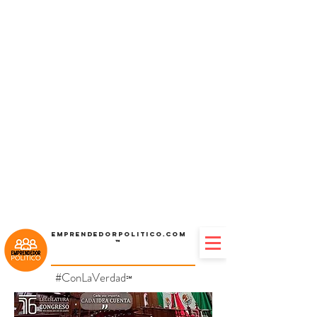
Emprendedorpolitico.com
™
#ConLaVerdad
℠