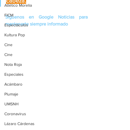
cabeza.
Atlético Morelia
FICM
Síguenos en Google Noticias para 
mantenerte siempre informado
Espectáculos
Kultura Pop
Cine
Cine
Nota Roja
Especiales
Acámbaro
Plumaje
UMSNH
Coronavirus
Lázaro Cárdenas