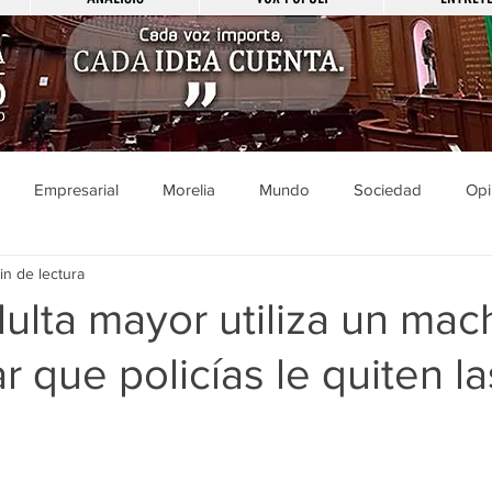
Empresarial
Morelia
Mundo
Sociedad
Opi
in de lectura
Sucesos
Entretenimiento
Cultura
Economía
Pol
ulta mayor utiliza un mac
r que policías le quiten la
ducación
Salud
Gobierno
Guanajuato
Zamora
a
Viral
Justicia
Zitácuaro
México