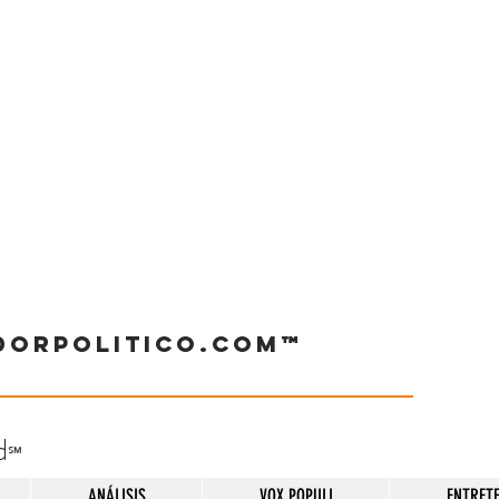
dorpolitico.com™
d
℠
ANÁLISIS
VOX POPULI
ENTRET