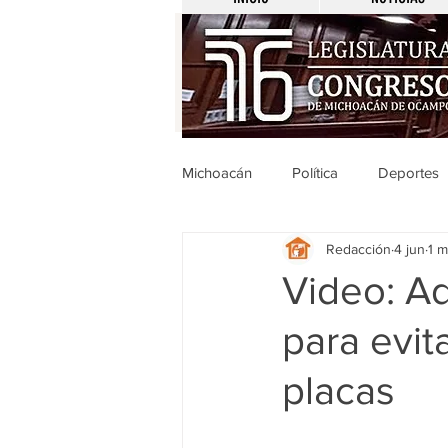
Michoacán
Política
Deportes
Redacción
4 jun
1 m
Michoacán
Nacionales
Video: Ad
para evita
Legislativo
Seguridad
E
placas
Uruapan
Ciencia y Tecnologí