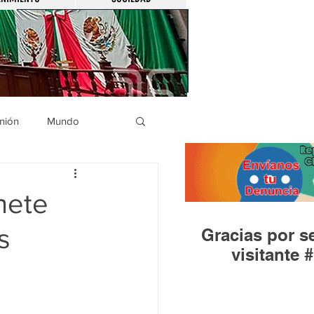
nión
Mundo
icíaca
Municipios
hete
s
Gracias por se
Huandacareo
visitante #