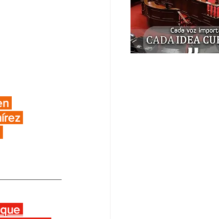
en 
írez 
 
 que 