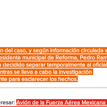
ón del caso, y según información circulada 
presidente municipal de Reforma, Pedro Ram
 decidido separar temporalmente al oficial
tras se lleva a cabo la investigación 
te para esclarecer los hechos.
resar:
Avión de la Fuerza Aérea Mexicana