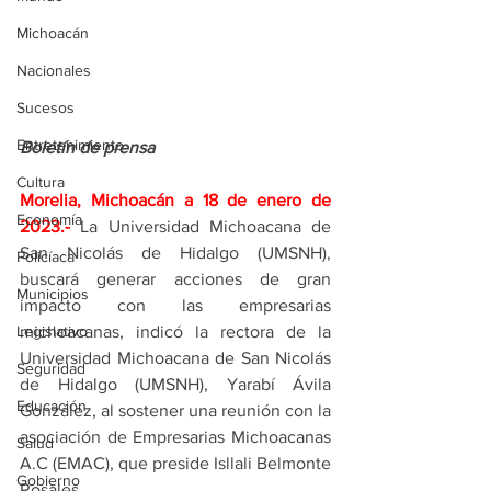
Michoacán
Nacionales
Sucesos
Entretenimiento
Boletín de prensa
Cultura
Morelia, Michoacán a 18 de enero de 
Economía
2023.-
La Universidad Michoacana de 
San Nicolás de Hidalgo (UMSNH), 
Policíaca
buscará generar acciones de gran 
Municipios
impacto con las empresarias 
Legislativo
michoacanas, indicó la rectora de la 
Universidad Michoacana de San Nicolás 
Seguridad
de Hidalgo (UMSNH), Yarabí Ávila 
Educación
González, al sostener una reunión con la 
asociación de Empresarias Michoacanas 
Salud
A.C (EMAC), que preside Isllali Belmonte 
Gobierno
Rosales.