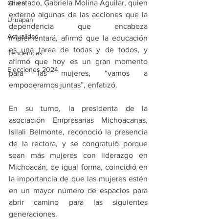
el estado, Gabriela Molina Aguilar, quien 
Charo
externó algunas de las acciones que la 
Uruapan
dependencia que encabeza  
Actualidad
implementará, afirmó que la educación 
es una tarea de todas y de todos, y 
Tendencias
afirmó que hoy es un gran momento 
Elecciones 2024
para las mujeres, “vamos a 
empoderarnos juntas”, enfatizó.
En su turno, la presidenta de la 
asociación Empresarias Michoacanas, 
Isllali Belmonte, reconoció la presencia 
de la rectora, y se congratuló porque 
sean más mujeres con liderazgo en 
Michoacán, de igual forma, coincidió en 
la importancia de que las mujeres estén 
en un mayor número de espacios para 
abrir camino para las siguientes 
generaciones.