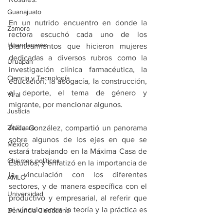
Guanajuato
En un nutrido encuentro en donde la 
Zamora
rectora escuchó cada uno de los 
Huandacareo
planteamientos que hicieron mujeres 
dedicadas a diversos rubros como la 
Uruapan
investigación clínica farmacéutica, la 
Ciencia y Tecnología
educación, la abogacía, la construcción, 
el deporte, el tema de género y 
Viral
migrante, por mencionar algunos.
Justicia
Zitácuaro
Ávila González, compartió un panorama 
sobre algunos de los ejes en que se 
México
estará trabajando en la Máxima Casa de 
Chismes políticos
Estudios, y enfatizó en la importancia de 
la vinculación con los diferentes 
AMLO
sectores, y de manera específica con el 
Universidad
productivo y empresarial, al referir que 
el vínculo entre la teoría y la práctica es 
Denuncia Ciudadana