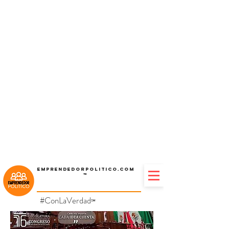
Emprendedorpolitico.com
™
#ConLaVerdad
℠