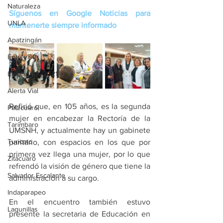
Naturaleza
Síguenos en Google Noticias para 
UNLA
mantenerte siempre informado
Apatzingán
Entrevista
Elecciones 2021
Alerta Vial
Refirió que, en 105 años, es la segunda 
Pátzcuaro
mujer en encabezar la Rectoría de la 
Tarímbaro
UMSNH, y actualmente hay un gabinete 
Turicato
paritario, con espacios en los que por 
primera vez llega una mujer, por lo que 
Zitácuaro
refrendó la visión de género que tiene la 
Salvador Escalante
administración a su cargo.
Indaparapeo
En el encuentro también estuvo 
Lagunillas
presente la secretaria de Educación en 