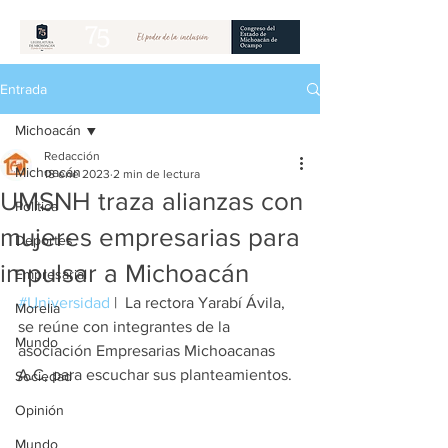
Entrada
Michoacán
Redacción
Michoacán
18 ene 2023
2 min de lectura
UMSNH traza alianzas con
Política
mujeres empresarias para
Deportes
impulsar a Michoacán
Empresarial
#Universidad
 |  La rectora Yarabí Ávila, 
Morelia
se reúne con integrantes de la 
Mundo
asociación Empresarias Michoacanas 
A.C, para escuchar sus planteamientos. 
Sociedad
Opinión
Mundo