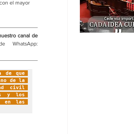
 con el mayor 
nuestro canal de 
 y en nuestro canal de WhatsApp: 
 de que 
no de la 
d civil 
s y los 
 en las 