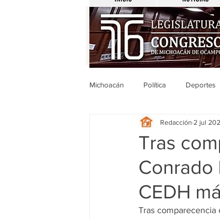
Michoacán
Política
Deportes
Redacción
2 jul 20
Michoacán
Nacionales
Tras com
Conrado 
Legislativo
Seguridad
E
CEDH más
Uruapan
Ciencia y Tecnologí
Tras comparecencia 