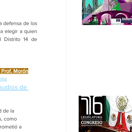
la defensa de los 
 elegir a quien 
Distrito 14 de 
l Prof. Morón
lia
audios de 
 de la 
s, como 
rometió a 