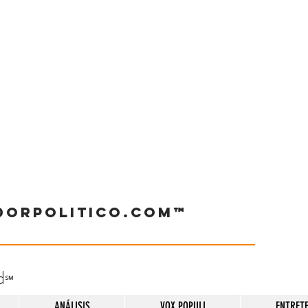
dorpolitico.com™
d
℠
ANÁLISIS
VOX POPULI
ENTRET