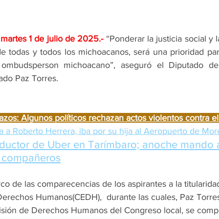
 martes 1 de julio de 2025
.- 
“Ponderar la justicia social y 
todas y todos los michoacanos, será una prioridad para
ombudsperson michoacano”, aseguró el Diputado del 
do Paz Torres.  
lazos: Algunos políticos rechazan actos violentos contra e
da a Roberto Herrera, iba por su hija al Aeropuerto de More
ductor de Uber en Tarímbaro; anoche mando 
us compañeros
rco de las comparecencias de los aspirantes a la titularidad
Derechos Humanos(CEDH),  durante las cuales, Paz Torre
misión de Derechos Humanos del Congreso local, se comp