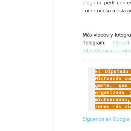
elegir un perfil con 
compromiso a esta nob
Más videos y fotograf
Telegram
: 
https:/
https://whatsapp.
El Diputado
Michoacán cu
gente, que
organizada
michoacanos
zonas más vi
Síguenos en Google 