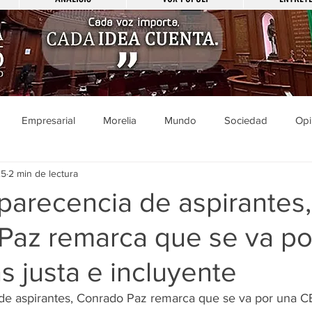
Empresarial
Morelia
Mundo
Sociedad
Opi
25
2 min de lectura
Sucesos
Entretenimiento
Cultura
Economía
Pol
parecencia de aspirantes,
Paz remarca que se va po
ducación
Salud
Gobierno
Guanajuato
Zamora
 justa e incluyente
a
Viral
Justicia
Zitácuaro
México
de aspirantes, Conrado Paz remarca que se va por una C