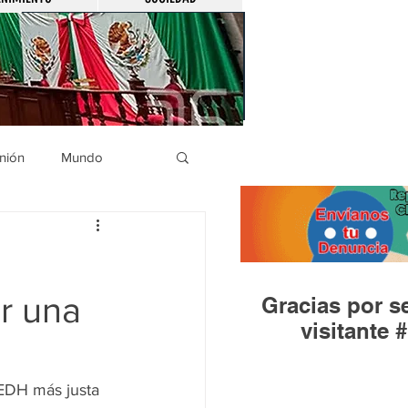
nión
Mundo
icíaca
Municipios
r una
Gracias por se
Huandacareo
visitante #
EDH más justa 