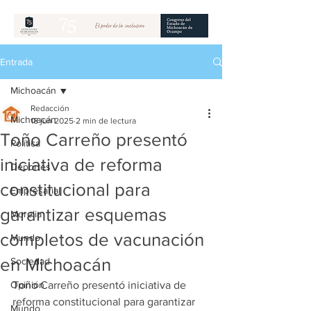
Entrada
Michoacán
Redacción
Michoacán
18 jun 2025
2 min de lectura
Toño Carreño presentó
Política
iniciativa de reforma
Deportes
constitucional para
Empresarial
garantizar esquemas
Morelia
completos de vacunación
Mundo
en Michoacán
Sociedad
Opinión
Toño Carreño presentó iniciativa de 
reforma constitucional para garantizar 
Mundo