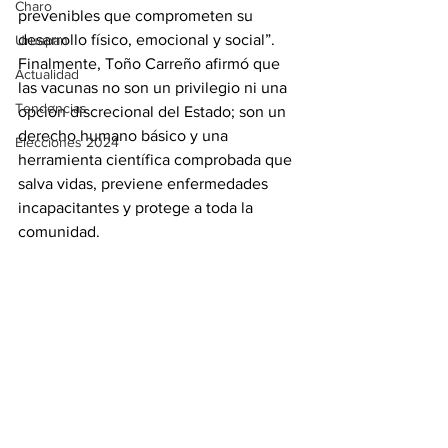
Charo
prevenibles que comprometen su 
desarrollo físico, emocional y social”.
Uruapan
Finalmente, Toño Carreño afirmó que 
Actualidad
las vacunas no son un privilegio ni una 
Tendencias
opción discrecional del Estado; son un 
derecho humano básico y una 
Elecciones 2024
herramienta científica comprobada que 
salva vidas, previene enfermedades 
incapacitantes y protege a toda la 
comunidad.