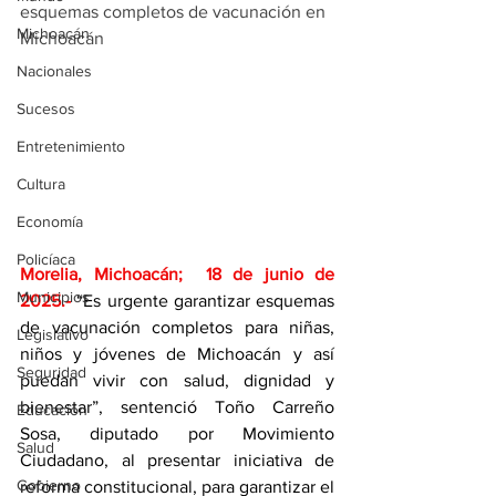
esquemas completos de vacunación en 
Michoacán
Michoacán
Nacionales
Sucesos
Entretenimiento
Cultura
Economía
Policíaca
Morelia, Michoacán;  18 de junio de 
Municipios
2025
.- 
“Es urgente garantizar esquemas 
de vacunación completos para niñas, 
Legislativo
niños y jóvenes de Michoacán y así 
Seguridad
puedan vivir con salud, dignidad y 
bienestar”, sentenció Toño Carreño 
Educación
Sosa, diputado por Movimiento 
Salud
Ciudadano, al presentar iniciativa de 
Gobierno
reforma constitucional, para garantizar el 