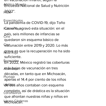
Atlético Morelia
Encuesta Nacional de Salud y Nutrición 
2022”.
FICM
Espectáculos
La pandemia de COVID-19, dijo Toño 
Carreño, agravó esta situación: en el 
Kultura Pop
país, seis millones de infancias se 
Cine
quedaron sin esquema básico de 
Cine
vacunación entre 2019 y 2020. Lo más 
grave es que la recuperación no ha sido 
Nota Roja
suficiente.
Especiales
En 2022, México registró las coberturas 
más bajas de vacunación en tres 
Acámbaro
décadas, en tanto que en Michoacán, 
Plumaje
apenas el 14.4 por ciento de los niños 
UMSNH
de dos años contaban con esquema 
completo, así de drástica es la situación 
Coronavirus
que afrontan nuestras niñas y niños en 
Lázaro Cárdenas
Michoacán.