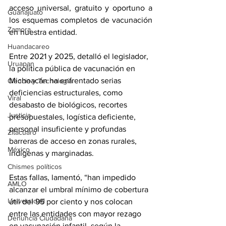
acceso universal, gratuito y oportuno a 
Guanajuato
los esquemas completos de vacunación 
Zamora
en nuestra entidad.
Huandacareo
Entre 2021 y 2025, detalló el legislador, 
Uruapan
la política pública de vacunación en 
Michoacán ha enfrentado serias 
Ciencia y Tecnología
deficiencias estructurales, como 
Viral
desabasto de biológicos, recortes 
Justicia
presupuestales, logística deficiente, 
personal insuficiente y profundas 
Zitácuaro
barreras de acceso en zonas rurales, 
México
indígenas y marginadas.
Chismes políticos
Estas fallas, lamentó, “han impedido 
AMLO
alcanzar el umbral mínimo de cobertura 
Universidad
útil del 95 por ciento y nos colocan 
entre las entidades con mayor rezago 
Denuncia Ciudadana
en vacunación infantil, según la 