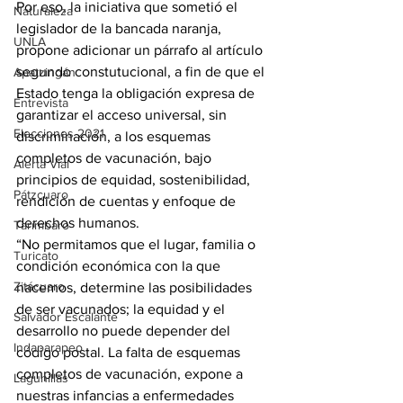
Por eso, la iniciativa que sometió el 
Naturaleza
legislador de la bancada naranja, 
UNLA
propone adicionar un párrafo al artículo 
segundo constutucional, a fin de que el 
Apatzingán
Estado tenga la obligación expresa de 
Entrevista
garantizar el acceso universal, sin 
Elecciones 2021
discriminación, a los esquemas 
completos de vacunación, bajo 
Alerta Vial
principios de equidad, sostenibilidad, 
Pátzcuaro
rendición de cuentas y enfoque de 
derechos humanos.
Tarímbaro
“No permitamos que el lugar, familia o 
Turicato
condición económica con la que 
Zitácuaro
nacemos, determine las posibilidades 
de ser vacunados; la equidad y el 
Salvador Escalante
desarrollo no puede depender del 
Indaparapeo
código postal. La falta de esquemas 
completos de vacunación, expone a 
Lagunillas
nuestras infancias a enfermedades 