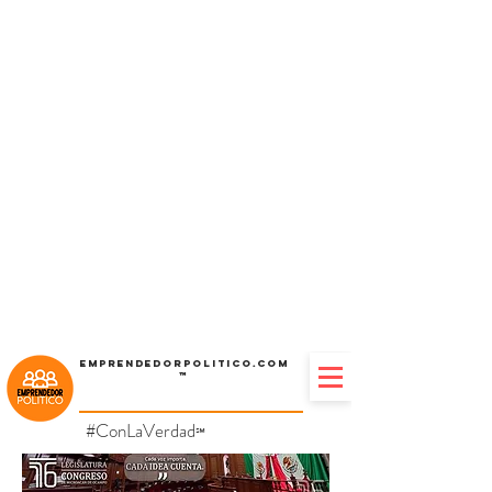
Emprendedorpolitico.com
™
#ConLaVerdad
℠