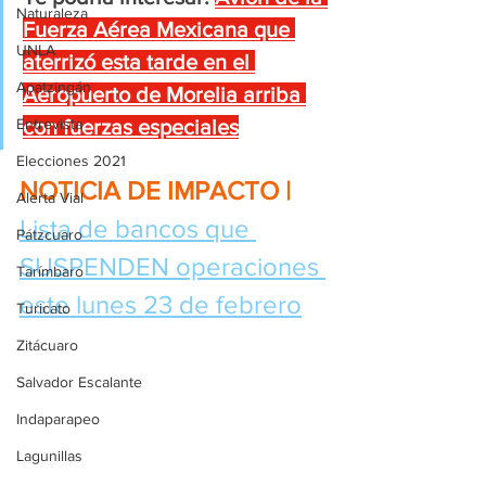
Naturaleza
Fuerza Aérea Mexicana que 
UNLA
aterrizó esta tarde en el 
Apatzingán
Aeropuerto de Morelia arriba 
con fuerzas especiales
Entrevista
Elecciones 2021
NOTICIA DE IMPACTO | 
Alerta Vial
Lista de bancos que 
Pátzcuaro
SUSPENDEN operaciones 
Tarímbaro
este lunes 23 de febrero
Turicato
Zitácuaro
Salvador Escalante
Indaparapeo
Lagunillas