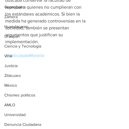
buscaba conservar la facultad de 
reprobar a quienes no cumplieran con 
Guanajuato
los estándares académicos. Si bien la 
Zamora
medida ha generado controversias en la 
Huandacareo
sociedad, también se presentan 
argumentos que justifican su 
Uruapan
implementación.
Ciencia y Tecnología
#NoticiasdeMorelia
Viral
Justicia
Zitácuaro
México
Chismes políticos
AMLO
Universidad
Denuncia Ciudadana