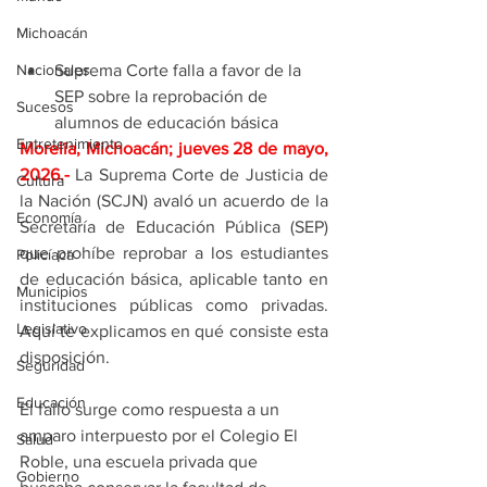
Michoacán
Suprema Corte falla a favor de la 
Nacionales
SEP sobre la reprobación de 
Sucesos
alumnos de educación básica
Entretenimiento
Morelia, Michoacán; jueves 28 de mayo, 
2026
.- 
La Suprema Corte de Justicia de 
Cultura
la Nación (SCJN) avaló un acuerdo de la 
Economía
Secretaría de Educación Pública (SEP) 
que prohíbe reprobar a los estudiantes 
Policíaca
de educación básica, aplicable tanto en 
Municipios
instituciones públicas como privadas. 
Legislativo
Aquí te explicamos en qué consiste esta 
disposición.
Seguridad
Educación
El fallo surge como respuesta a un 
amparo interpuesto por el Colegio El 
Salud
Roble, una escuela privada que 
Gobierno