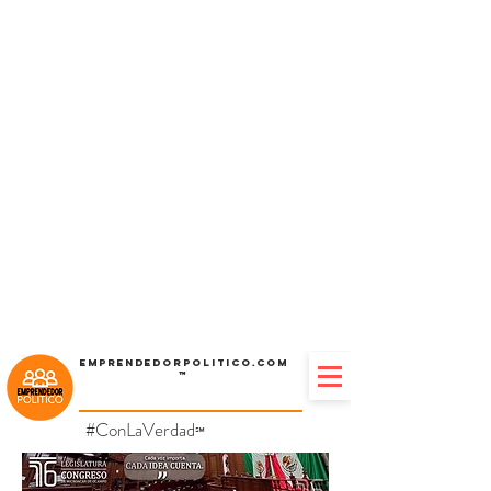
Emprendedorpolitico.com
™
#ConLaVerdad
℠