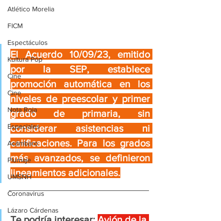
Atlético Morelia
FICM
Espectáculos
El Acuerdo 10/09/23, emitido 
Kultura Pop
por la SEP, establece 
Cine
promoción automática en los 
Cine
niveles de preescolar y primer 
Nota Roja
grado de primaria, sin 
Especiales
considerar asistencias ni 
calificaciones. Para los grados 
Acámbaro
más avanzados, se definieron 
Plumaje
lineamientos adicionales.
UMSNH
Coronavirus
Lázaro Cárdenas
Te podría interesar:
Avión de la 