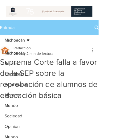
Entrada
Michoacán
Redacción
Michoacán
28 may
2 min de lectura
Suprema Corte falla a favor
Política
de la SEP sobre la
Deportes
reprobación de alumnos de
Empresarial
educación básica
Morelia
Mundo
Sociedad
Opinión
Mundo