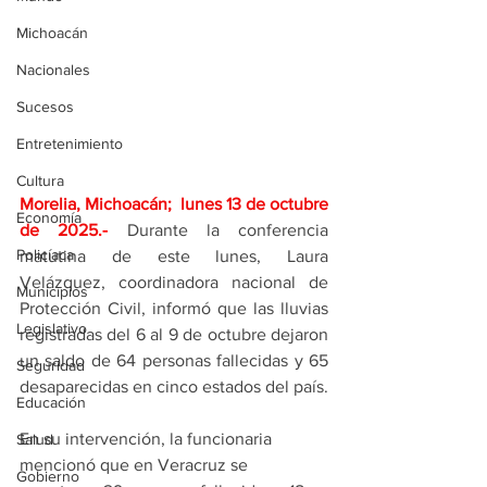
Michoacán
Nacionales
Sucesos
Entretenimiento
Cultura
Morelia, Michoacán;  lunes 13 de octubre 
Economía
de 2025
.- 
Durante la conferencia 
Policíaca
matutina de este lunes, Laura 
Velázquez, coordinadora nacional de 
Municipios
Protección Civil, informó que las lluvias 
Legislativo
registradas del 6 al 9 de octubre dejaron 
un saldo de 64 personas fallecidas y 65 
Seguridad
desaparecidas en cinco estados del país.
Educación
En su intervención, la funcionaria 
Salud
mencionó que en Veracruz se 
Gobierno