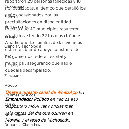
reportaron 29 personas fallecidas y 18 
Guanajuato
no localizadas, al tiempo que detalló los 
daños ocasionados por las 
Zamora
precipitaciones en dicha entidad. 
Huandacareo
Precisó que 40 municipios resultaron 
afectados, siendo 22 los más dañados. 
Uruapan
Añadió que las familias de las víctimas 
Ciencia y Tecnología
están recibiendo apoyo constante de 
Viral
los gobiernos federal, estatal y 
municipal, asegurando que nadie 
Justicia
quedará desamparado.
Zitácuaro
México
Únete a nuestro canal de WhatsApp
 En 
Chismes políticos
Emprendedor Político
 enviamos a 
tu 
AMLO
dispositivo móvil 
las noticias más 
relevantes del día
 que ocurren en 
Universidad
Morelia y el resto de Michoacán.
Denuncia Ciudadana