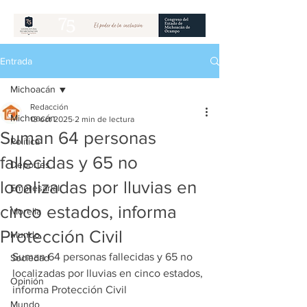
Entrada
Michoacán
Redacción
Michoacán
13 oct 2025
2 min de lectura
Suman 64 personas
Política
fallecidas y 65 no
Deportes
localizadas por lluvias en
Empresarial
cinco estados, informa
Morelia
Protección Civil
Mundo
Suman 64 personas fallecidas y 65 no 
Sociedad
localizadas por lluvias en cinco estados, 
Opinión
informa Protección Civil
Mundo