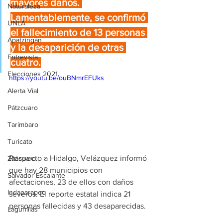
mayores daños. 
Naturaleza
Lamentablemente, se confirmó 
UNLA
el fallecimiento de 13 personas 
Apatzingán
y la desaparición de otras 
Entrevista
cuatro.
Elecciones 2021
https://youtu.be/ouBNmrEFUks
Alerta Vial
Pátzcuaro
Tarímbaro
Turicato
Respecto a Hidalgo, Velázquez informó 
Zitácuaro
que hay 28 municipios con 
Salvador Escalante
afectaciones, 23 de ellos con daños 
Indaparapeo
severos. El reporte estatal indica 21 
personas fallecidas y 43 desaparecidas.
Lagunillas