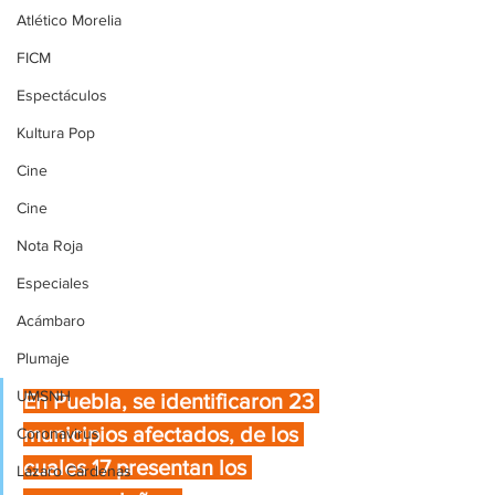
Atlético Morelia
FICM
Espectáculos
Kultura Pop
Cine
Cine
Nota Roja
Especiales
Acámbaro
Plumaje
UMSNH
En Puebla, se identificaron 23 
municipios afectados, de los 
Coronavirus
cuales 17 presentan los 
Lázaro Cárdenas