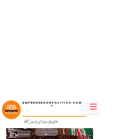
Emprendedorpolitico.com
™
#ConLaVerdad
℠