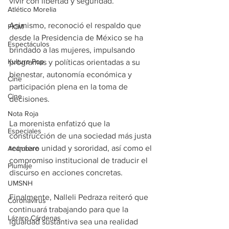
vivir con libertad y seguridad.
Atlético Morelia
Asimismo, reconoció el respaldo que 
FICM
desde la Presidencia de México se ha 
Espectáculos
brindado a las mujeres, impulsando 
Kultura Pop
programas y políticas orientadas a su 
bienestar, autonomía económica y 
Cine
participación plena en la toma de 
Cine
decisiones.
Nota Roja
La morenista enfatizó que la 
Especiales
construcción de una sociedad más justa 
requiere unidad y sororidad, así como el 
Acámbaro
compromiso institucional de traducir el 
Plumaje
discurso en acciones concretas.
UMSNH
Finalmente, Nalleli Pedraza reiteró que 
Coronavirus
continuará trabajando para que la 
Lázaro Cárdenas
igualdad sustantiva sea una realidad 