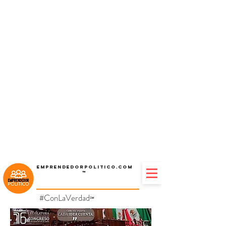
Emprendedorpolitico.com
™
#ConLaVerdad
℠