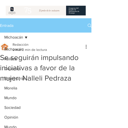
Entrada
Michoacán
Redacción
Michoacán
2 mar
2 min de lectura
Se seguirán impulsando
Política
iniciativas a favor de la
Deportes
mujer: Nalleli Pedraza
Empresarial
Morelia
Mundo
Sociedad
Opinión
Mundo