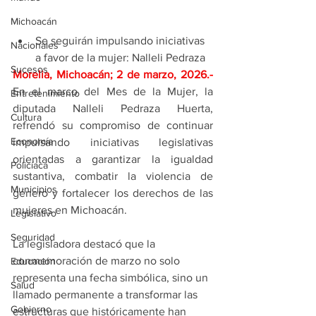
Michoacán
Se seguirán impulsando iniciativas 
Nacionales
a favor de la mujer: Nalleli Pedraza
Sucesos
Morelia, Michoacán; 2 de marzo, 2026
.- 
En el marco del Mes de la Mujer, la 
Entretenimiento
diputada Nalleli Pedraza Huerta, 
Cultura
refrendó su compromiso de continuar 
Economía
impulsando iniciativas legislativas 
orientadas a garantizar la igualdad 
Policíaca
sustantiva, combatir la violencia de 
Municipios
género y fortalecer los derechos de las 
mujeres en Michoacán.
Legislativo
Seguridad
La legisladora destacó que la 
conmemoración de marzo no solo 
Educación
representa una fecha simbólica, sino un 
Salud
llamado permanente a transformar las 
Gobierno
estructuras que históricamente han 