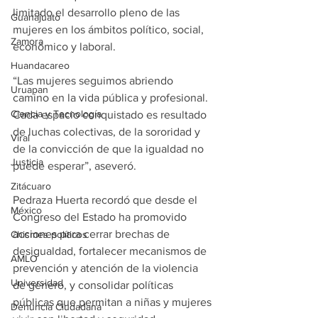
limitado el desarrollo pleno de las 
Guanajuato
mujeres en los ámbitos político, social, 
Zamora
económico y laboral.
Huandacareo
“Las mujeres seguimos abriendo 
Uruapan
camino en la vida pública y profesional. 
Ciencia y Tecnología
Cada espacio conquistado es resultado 
de luchas colectivas, de la sororidad y 
Viral
de la convicción de que la igualdad no 
Justicia
puede esperar”, aseveró.
Zitácuaro
Pedraza Huerta recordó que desde el 
México
Congreso del Estado ha promovido 
acciones para cerrar brechas de 
Chismes políticos
desigualdad, fortalecer mecanismos de 
AMLO
prevención y atención de la violencia 
Universidad
de género, y consolidar políticas 
públicas que permitan a niñas y mujeres 
Denuncia Ciudadana