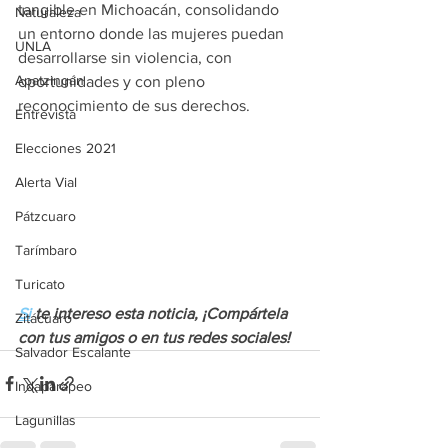
tangible en Michoacán, consolidando 
Naturaleza
un entorno donde las mujeres puedan 
UNLA
desarrollarse sin violencia, con 
Apatzingán
oportunidades y con pleno 
reconocimiento de sus derechos.
Entrevista
Elecciones 2021
Alerta Vial
Pátzcuaro
Tarímbaro
Turicato
Si
 te intereso esta noticia, ¡Compártela 
Zitácuaro
con tus amigos o en tus redes
 sociales!
Salvador Escalante
Indaparapeo
Lagunillas