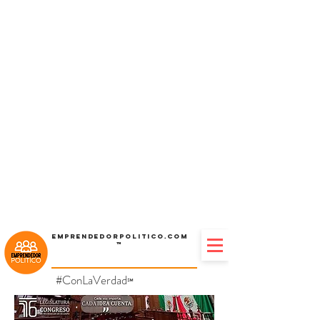
Emprendedorpolitico.com
™
#ConLaVerdad
℠