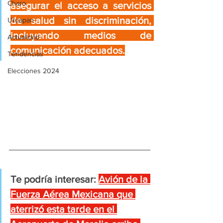
Charo
asegurar el acceso a servicios 
de salud sin discriminación, 
Uruapan
incluyendo medios de 
Actualidad
comunicación adecuados.
Tendencias
Elecciones 2024
Te podría interesar:
Avión de la 
Fuerza Aérea Mexicana que 
aterrizó esta tarde en el 