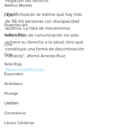
negación del servicio.
Atlético Morelia
“En Michoacán se estima que hay más 
FICM
de 56 mil personas con discapacidad 
Espectáculos
auditiva. La falta de mecanismos 
Kultura Pop
adecuados de comunicación no solo 
vulnera su derecho a la salud, sino que 
Cine
constituye una forma de discriminación 
Cine
indirecta”, afirmó Arreola Ruiz.
Nota Roja
#NoticiasdeMorelia
Especiales
Acámbaro
Plumaje
UMSNH
Coronavirus
Lázaro Cárdenas