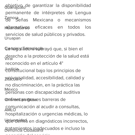
objetivo de garantizar la disponibilidad 
Guanajuato
permanente de intérpretes de Lengua 
Zamora
de Señas Mexicana o mecanismos 
alternativos eficaces en todos los 
Huandacareo
servicios de salud públicos y privados.
Uruapan
Ciencia y Tecnología
La legisladora subrayó que, si bien el 
derecho a la protección de la salud está 
Viral
reconocido en el artículo 4° 
Justicia
constitucional bajo los principios de 
universalidad, accesibilidad, calidad y 
Zitácuaro
no discriminación, en la práctica las 
México
personas con discapacidad auditiva 
enfrentan graves barreras de 
Chismes políticos
comunicación al acudir a consultas, 
AMLO
hospitalización o urgencias médicas, lo 
Universidad
que deriva en diagnósticos incorrectos, 
tratamientos inadecuados e incluso la 
Denuncia Ciudadana