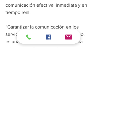
comunicación efectiva, inmediata y en 
tiempo real.
“Garantizar la comunicación en los 
servicios de salud no es un privilegio, 
es una condición indispensable para 
salvar vidas. Con esta reforma 
buscamos avanzar hacia un sistema de 
salud más incluyente, accesible y 
humano, que reconozca la diversidad 
de nuestra población”, concluyó la 
diputada Sandra Arreola Ruiz.
Si
 te intereso esta noticia, ¡Compártela 
con tus amigos o en tus redes
 sociales!
Congreso de Michoacán
Política
Sociedad
Michoacán