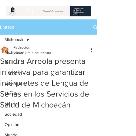
Entrada
Michoacán
Redacción
Michoacán
28 abr
2 min de lectura
Sandra Arreola presenta
Política
iniciativa para garantizar
Deportes
intérpretes de Lengua de
Empresarial
Señas en los Servicios de
Morelia
Salud de Michoacán
Mundo
Sociedad
Opinión
Mundo