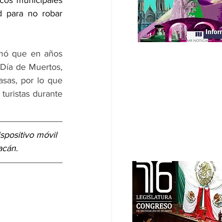
cos municipales 
d para no robar 
mó que en años 
Día de Muertos, 
sas, por lo que 
turistas durante 
ispositivo móvil 
acán.