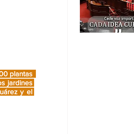
0 plantas  
s jardines 
uárez y el 