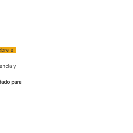
bre el 
encia y 
ñado para 