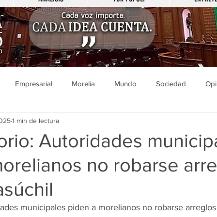
Empresarial
Morelia
Mundo
Sociedad
Opi
2025
1 min de lectura
Sucesos
Entretenimiento
Cultura
Economía
Pol
rio: Autoridades municip
orelianos no robarse arr
ducación
Salud
Gobierno
Guanajuato
Zamora
súchil
a
Viral
Justicia
Zitácuaro
México
dades municipales piden a morelianos no robarse arreglo