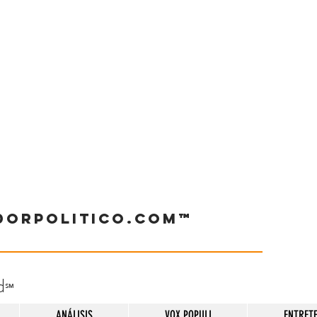
dorpolitico.com™
d
℠
ANÁLISIS
VOX POPULI
ENTRET