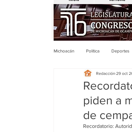
Michoacán
Política
Deportes
Redacción
29 oct 
Michoacán
Nacionales
Recordato
piden a m
Legislativo
Seguridad
E
de cempa
Uruapan
Ciencia y Tecnologí
Recordatorio: Autori