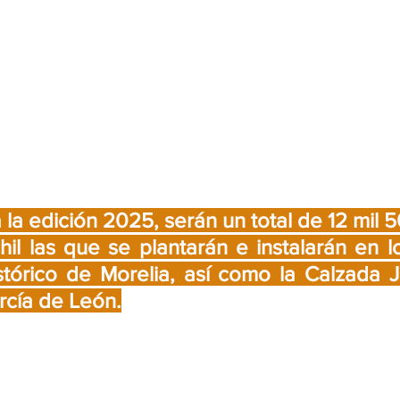
la edición 2025, serán un total de 12 mil 50
l las que se plantarán e instalarán en lo
stórico de Morelia, así como la Calzada J
rcía de León.