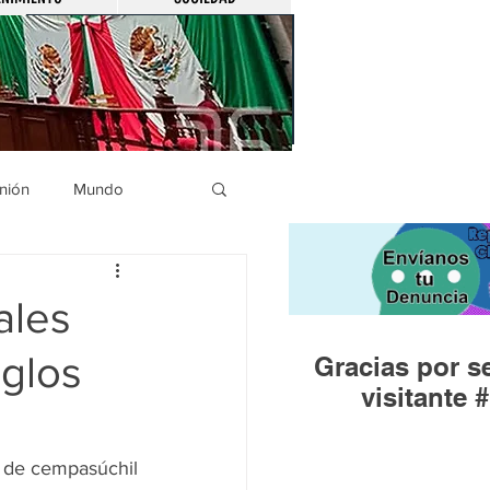
nión
Mundo
icíaca
Municipios
ales
eglos
Gracias por se
Huandacareo
visitante #
s de cempasúchil