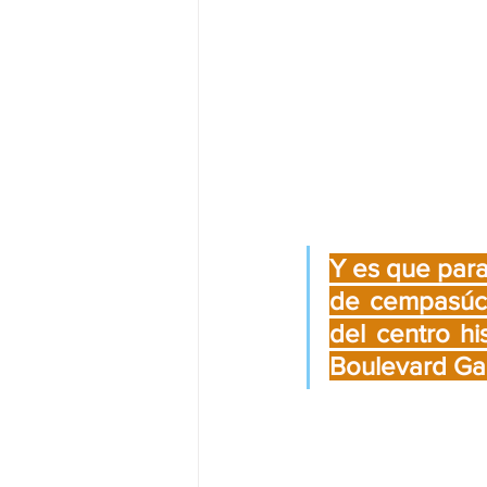
Y es que para 
de cempasúchi
del centro hi
Boulevard Ga