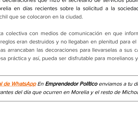
s declaraciones que hizo el secretario de servicios públi
elia en días recientes sobre la solicitud a la socieda
hil que se colocaron en la ciudad.
ta colectiva con medios de comunicación en que infor
reglos eran destruidos y no llegaban en plenitud para el 
 arrancaban las decoraciones para llevarselas a sus ca
esa práctica y así, pueda ser disfrutable para morelianos y 
al de WhatsApp
 En 
Emprendedor Político
 enviamos a 
tu d
vantes del día
 que ocurren en Morelia y el resto de Micho