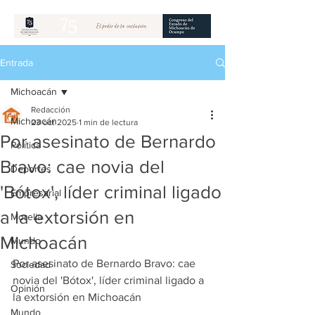
Entrada
Michoacán
Redacción
Michoacán
23 oct 2025
1 min de lectura
Por asesinato de Bernardo
Política
Bravo: cae novia del
Deportes
'Bótox', líder criminal ligado
Empresarial
a la extorsión en
Morelia
Michoacán
Mundo
Por asesinato de Bernardo Bravo: cae 
Sociedad
novia del 'Bótox', líder criminal ligado a 
Opinión
la extorsión en Michoacán
Mundo