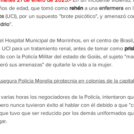
 martes 21 de enero de 2025
.- 
En un incidente violento, l
años de edad, que tomó como 
rehén
 a una 
enfermera
 en 
os
 (UCI), por un supuesto "brote psicótico", y amenazó con 
idrio
”. 
el Hospital Municipal de Morrinhos, en el centro de Brasil,
a UCI para un tratamiento renal, antes de tomar como 
pris
o con la Policía Militar del estado de Goiás, el sujeto "m
teró sus amenazas" de quitarle la vida a la mujer. 
segura Policía Morelia pirotecnia en colonias de la capita
varias horas los negociadores de la Policía, intentaron qu
, pero nunca tuvieron éxito al hablar con él debido a que "
o que tuvo que ser reducido por los demás uniformados qu
ar. 