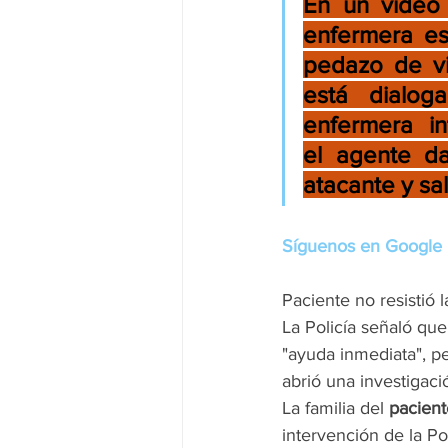
En un video 
enfermera es
pedazo de vid
está dialog
enfermera i
el agente da
atacante y sal
Síguenos en Google 
Paciente no resistió 
La Policía señaló que
"ayuda inmediata", pe
abrió una investigac
La familia del 
pacient
intervención de la Pol