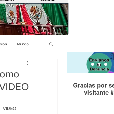
nión
Mundo
icíaca
Municipios
 como
| VIDEO
Gracias por se
Huandacareo
visitante #
 | VIDEO