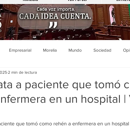
Empresarial
Morelia
Mundo
Sociedad
Opi
2025
2 min de lectura
Sucesos
Entretenimiento
Cultura
Economía
Pol
mata a paciente que tomó
nfermera en un hospital 
ducación
Salud
Gobierno
Guanajuato
Zamora
a
Viral
Justicia
Zitácuaro
México
paciente que tomó como rehén a enfermera en un hospital