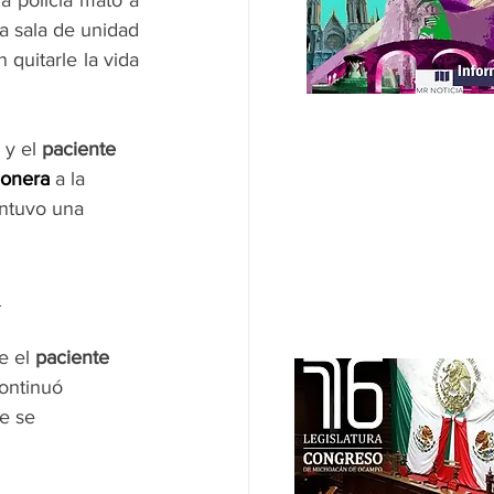
a policía mató a 
la sala de unidad 
quitarle la vida 
 y el 
paciente 
ionera
 a la
antuvo una 
l
e el 
paciente 
continuó 
e se 