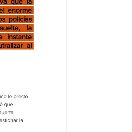
va que la 
el enorme 
s policías 
elte, la 
instante 
alizar al 
ico le prestó 
mó que 
uerta.  
estionar la 