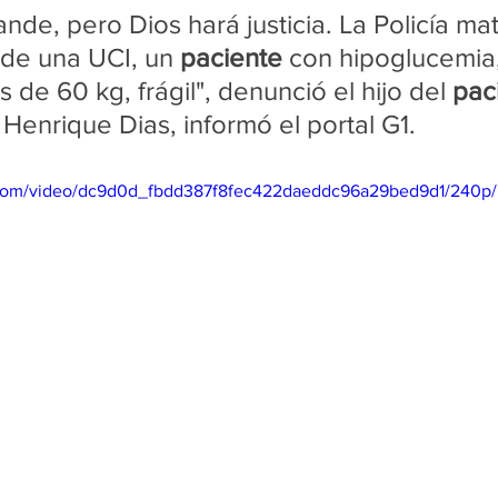
ande, pero Dios hará justicia. La Policía mat
de una UCI, un 
paciente
 con hipoglucemia
de 60 kg, frágil", denunció el hijo del 
pac
z Henrique Dias, informó el portal G1. 
ic.com/video/dc9d0d_fbdd387f8fec422daeddc96a29bed9d1/240p/