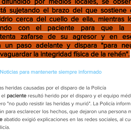
difundido por medios locales, se obser
tá sujetando el brazo del que sostiene 
rio cerca del cuello de ella, mientras lo
ando con el paciente para que la su
ntenta zafarse de su agresor y en ese 
 un paso adelante y dispara "para neutr
vaguardar la integridad física de la rehén".
Noticias para mantenerte siempre informado
las heridas causadas por el disparo de la Policía
 el 
paciente 
resultó herido por el disparo y el equipo méd
ro "no pudo resistir las heridas y murió". La Policía infor
ión para esclarecer los hechos, que dejaron una persona m
e
 abatido exigió explicaciones en las redes sociales, al cu
icía.  