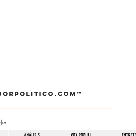
dorpolitico.com™
d
℠
ANÁLISIS
VOX POPULI
ENTRET