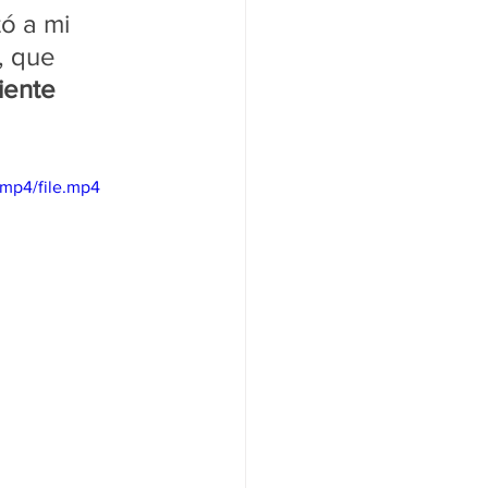
ó a mi 
, que 
iente 
mp4/file.mp4