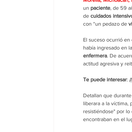
Morelia, Michoacán;
un
 paciente
, de 59 
de 
cuidados intensiv
con “un pedazo de 
v
El suceso ocurrió en 
había ingresado en l
enfermera
. De acuerd
actitud agresiva y rei
Te puede interesar
: 
A
Detallan que durante 
liberara a la víctima
resistiéndose" por l
encontraban en el lug