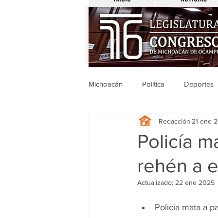
Michoacán
Política
Deportes
Redacción
21 ene 
Michoacán
Nacionales
Policía 
rehén a e
Legislativo
Seguridad
E
Actualizado:
22 ene 2025
Uruapan
Ciencia y Tecnologí
Policía mata a 