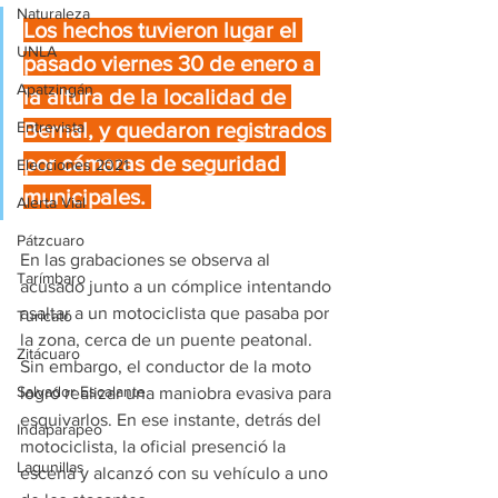
Naturaleza
Los hechos tuvieron lugar el 
UNLA
pasado viernes 30 de enero a 
Apatzingán
la altura de la localidad de 
Entrevista
Bernal, y quedaron registrados 
por cámaras de seguridad 
Elecciones 2021
municipales. 
Alerta Vial
Pátzcuaro
En las grabaciones se observa al 
Tarímbaro
acusado junto a un cómplice intentando 
asaltar a un motociclista que pasaba por 
Turicato
la zona, cerca de un puente peatonal. 
Zitácuaro
Sin embargo, el conductor de la moto 
Salvador Escalante
logró realizar una maniobra evasiva para 
esquivarlos. En ese instante, detrás del 
Indaparapeo
motociclista, la oficial presenció la 
Lagunillas
escena y alcanzó con su vehículo a uno 