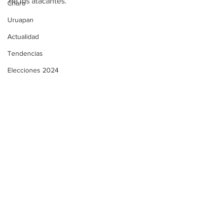
de los atacantes.
Charo
Uruapan
Actualidad
Tendencias
Elecciones 2024