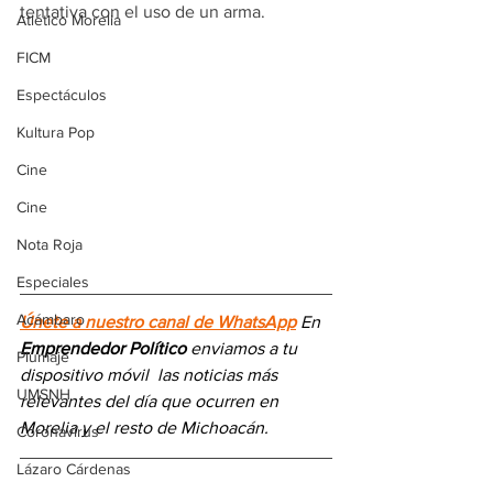
tentativa con el uso de un arma.
Atlético Morelia
FICM
Espectáculos
Kultura Pop
Cine
Cine
Nota Roja
Especiales
Acámbaro
Únete a nuestro canal de WhatsApp
 En 
Emprendedor Político
 enviamos a 
tu 
Plumaje
dispositivo móvil 
las noticias más 
UMSNH
relevantes del día
 que ocurren en 
Morelia y el resto de Michoacán.
Coronavirus
Lázaro Cárdenas