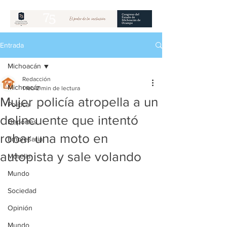
Entrada
Michoacán
Redacción
Michoacán
1 feb
2 min de lectura
Mujer policía atropella a un
Política
delincuente que intentó
Deportes
robar una moto en
Empresarial
autopista y sale volando
Morelia
Mundo
Sociedad
Opinión
Mundo