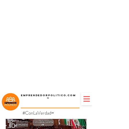
Emprendedorpolitico.com
™
#ConLaVerdad
℠