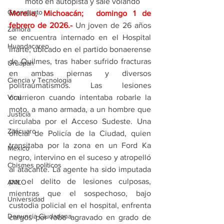
moto en autopista y sale volando
Guanajuato
Morelia, Michoacán;  domingo 1 de 
febrero de 2026
.- 
Un joven de 26 años 
Zamora
se encuentra internado en el Hospital 
Huandacareo
Iriarte, ubicado en el partido bonaerense 
de Quilmes, tras haber sufrido fracturas 
Uruapan
en ambas piernas y diversos 
Ciencia y Tecnología
politraumatismos. Las lesiones 
Viral
ocurrieron cuando intentaba robarle la 
moto, a mano armada, a un hombre que 
Justicia
circulaba por el Acceso Sudeste. Una 
Zitácuaro
oficial de Policía de la Ciudad, quien 
transitaba por la zona en un Ford Ka 
México
negro, intervino en el suceso y atropelló 
Chismes políticos
al atacante. La agente ha sido imputada 
por el delito de lesiones culposas, 
AMLO
mientras que el sospechoso, bajo 
Universidad
custodia policial en el hospital, enfrenta 
Denuncia Ciudadana
cargos por robo agravado en grado de 