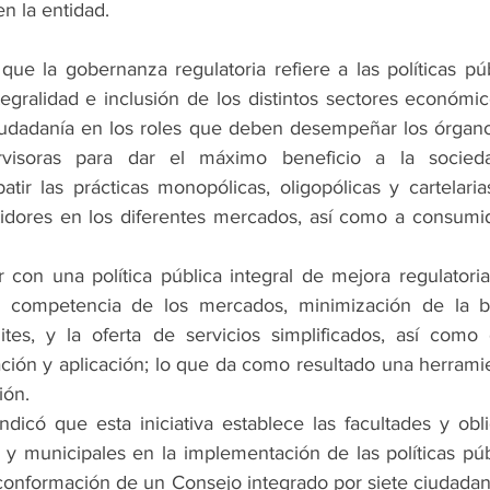
n la entidad.
 que la gobernanza regulatoria refiere a las políticas pú
gralidad e inclusión de los distintos sectores económico
ciudadanía en los roles que deben desempeñar los órgano
rvisoras para dar el máximo beneficio a la sociedad
tir las prácticas monopólicas, oligopólicas y cartelaria
tidores en los diferentes mercados, así como a consumid
 con una política pública integral de mejora regulatoria
 competencia de los mercados, minimización de la bu
tes, y la oferta de servicios simplificados, así como d
ción y aplicación; lo que da como resultado una herramie
ión. 
indicó que esta iniciativa establece las facultades y obl
s y municipales en la implementación de las políticas púb
a conformación de un Consejo integrado por siete ciudadan