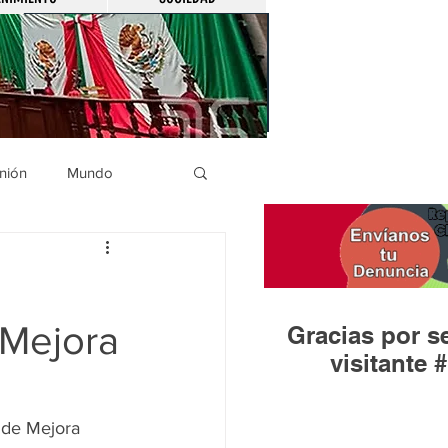
nión
Mundo
icíaca
Municipios
 Mejora
Gracias por se
Huandacareo
visitante #
 de Mejora 