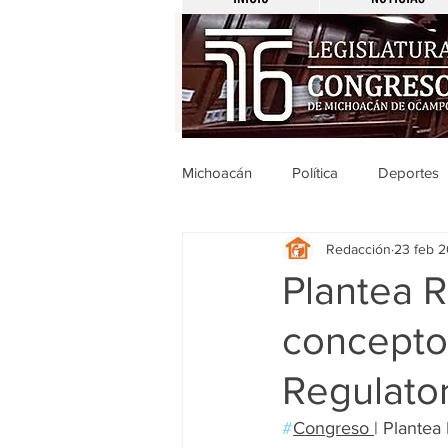
Michoacán
Política
Deportes
Redacción
23 feb 
Michoacán
Nacionales
Plantea R
concepto
Legislativo
Seguridad
E
Regulato
Uruapan
Ciencia y Tecnologí
#
Congreso 
| Plantea