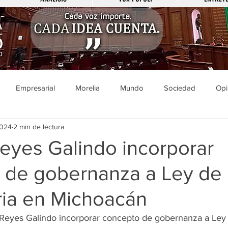
Empresarial
Morelia
Mundo
Sociedad
Opi
2024
2 min de lectura
Sucesos
Entretenimiento
Cultura
Economía
Pol
eyes Galindo incorporar
 de gobernanza a Ley de
ducación
Salud
Gobierno
Guanajuato
Zamora
ria en Michoacán
a
Viral
Justicia
Zitácuaro
México
 Reyes Galindo incorporar concepto de gobernanza a Ley