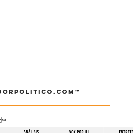
dorpolitico.com™
d
℠
ANÁLISIS
VOX POPULI
ENTRET