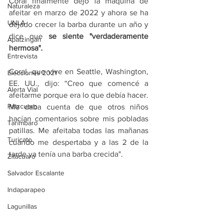
Coral finalmente dejó la maquina de 
Naturaleza
afeitar en marzo de 2022 y ahora se ha 
UNLA
dejado crecer la barba durante un año y 
dice que 
se siente "verdaderamente 
Apatzingán
hermosa".
Entrevista
Coral, que vive en Seattle, Washington, 
Elecciones 2021
EE. UU., dijo: “Creo que comencé a 
Alerta Vial
afeitarme porque era lo que debía hacer. 
Pátzcuaro
Me daba cuenta de que otros niños 
hacían comentarios sobre mis pobladas 
Tarímbaro
patillas. Me afeitaba todas las mañanas 
Turicato
cuando me despertaba y a las 2 de la 
tarde ya tenía una barba crecida".
Zitácuaro
Salvador Escalante
Indaparapeo
Lagunillas