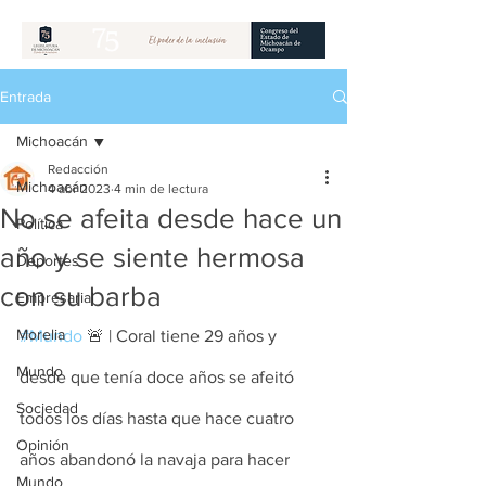
Entrada
Michoacán
Redacción
Michoacán
4 abr 2023
4 min de lectura
No se afeita desde hace un
Política
año y se siente hermosa
Deportes
con su barba
Empresarial
Morelia
#Mundo
 🚨 | Coral tiene 29 años y 
Mundo
desde que tenía doce años se afeitó 
Sociedad
todos los días hasta que hace cuatro 
Opinión
años abandonó la navaja para hacer 
Mundo