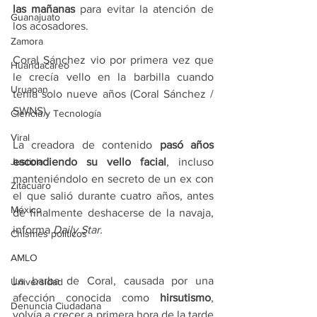
las mañanas
 para evitar la atención de 
Guanajuato
los acosadores.
Zamora
Coral Sánchez vio por primera vez que 
Huandacareo
le crecía vello en la barbilla cuando 
Uruapan
tenía solo nueve años (Coral Sánchez / 
SWNS).
Ciencia y Tecnología
Viral
La creadora de contenido 
pasó años 
escondiendo su vello facial
, incluso 
Justicia
manteniéndolo en secreto de un ex con 
Zitácuaro
el que salió durante cuatro años, antes 
México
de finalmente deshacerse de la navaja, 
informa 
Daily Star.
Chismes políticos
AMLO
La barba de Coral, causada por una 
Universidad
afección conocida como 
hirsutismo
, 
Denuncia Ciudadana
volvía a crecer a primera hora de la tarde 