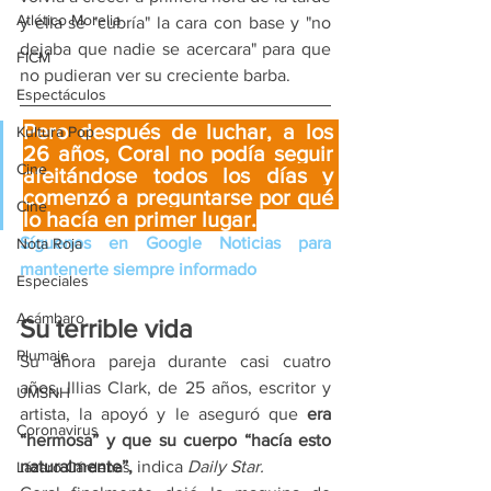
Atlético Morelia
y ella se "cubría" la cara con base y "no 
dejaba que nadie se acercara" para que 
FICM
no pudieran ver su creciente barba.
Espectáculos
Pero después de luchar, a los 
Kultura Pop
26 años, Coral no podía seguir 
Cine
afeitándose todos los días y 
comenzó a preguntarse por qué 
Cine
lo hacía en primer lugar.
Síguenos en Google Noticias para 
Nota Roja
mantenerte siempre informado
Especiales
Acámbaro
Su terrible vida
Plumaje
Su ahora pareja durante casi cuatro 
años, Illias Clark, de 25 años, escritor y 
UMSNH
artista, la apoyó y le aseguró que 
era 
Coronavirus
“hermosa” y que su cuerpo “hacía esto 
naturalmente”, 
indica 
Daily Star.
Lázaro Cárdenas