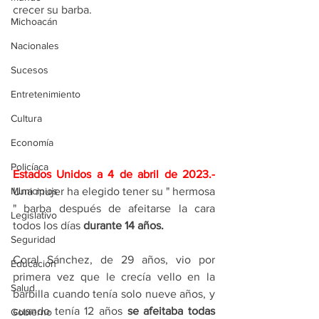
crecer su barba.
Michoacán
Nacionales
Sucesos
Entretenimiento
Cultura
Economía
Policíaca
Estados Unidos a 4 de abril de 2023.-  
Una mujer ha elegido tener su " hermosa 
Municipios
" barba después de afeitarse la cara 
Legislativo
todos los días 
durante 14 años.
Seguridad
Coral Sánchez, de 29 años, vio por 
Educación
primera vez que le crecía vello en la 
Salud
barbilla cuando tenía solo nueve años, y 
cuando tenía 12 años 
se afeitaba todas 
Gobierno