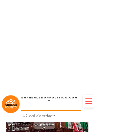
Emprendedorpolitico.com
™
#ConLaVerdad
℠