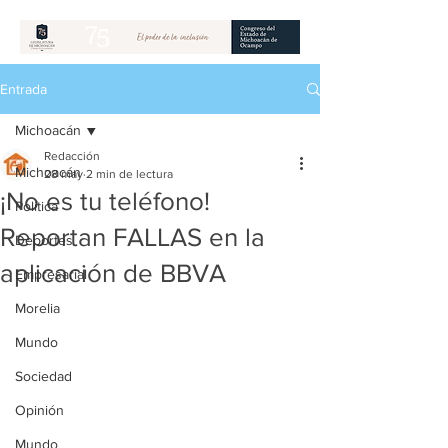
Entrada
Michoacán
Redacción
Michoacán
28 may
2 min de lectura
¡No es tu teléfono!
Política
Reportan FALLAS en la
Deportes
aplicación de BBVA
Empresarial
Morelia
Mundo
Sociedad
Opinión
Mundo