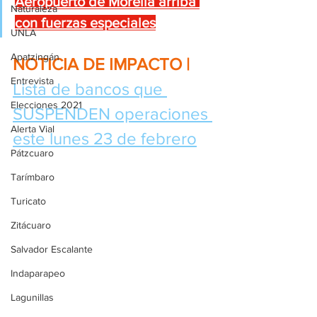
Aeropuerto de Morelia arriba 
Naturaleza
con fuerzas especiales
UNLA
Apatzingán
NOTICIA DE IMPACTO | 
Entrevista
Lista de bancos que 
Elecciones 2021
SUSPENDEN operaciones 
Alerta Vial
este lunes 23 de febrero
Pátzcuaro
Tarímbaro
Turicato
Zitácuaro
Salvador Escalante
Indaparapeo
Lagunillas