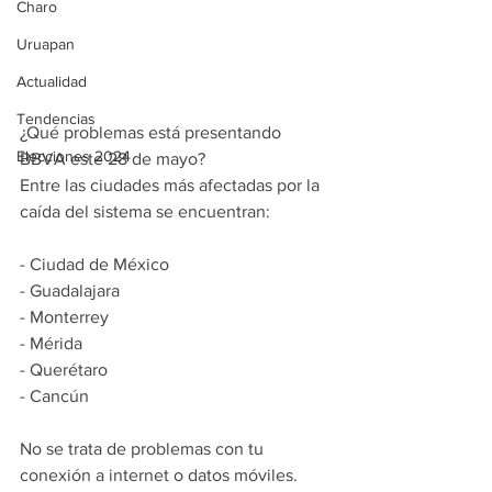
Charo
Uruapan
Actualidad
Tendencias
¿Qué problemas está presentando 
Elecciones 2024
BBVA este 28 de mayo?  
Entre las ciudades más afectadas por la 
caída del sistema se encuentran:  
- Ciudad de México  
- Guadalajara  
- Monterrey  
- Mérida  
- Querétaro  
- Cancún  
No se trata de problemas con tu 
conexión a internet o datos móviles. 