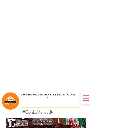
Emprendedorpolitico.com
™
#ConLaVerdad
℠