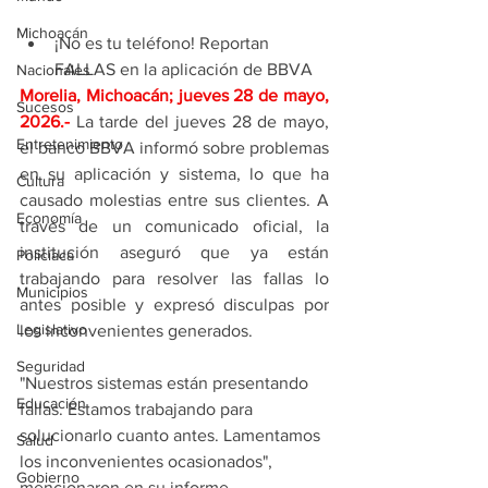
Michoacán
¡No es tu teléfono! Reportan 
FALLAS en la aplicación de BBVA
Nacionales
Morelia, Michoacán; jueves 28 de mayo, 
Sucesos
2026
.- 
La tarde del jueves 28 de mayo, 
Entretenimiento
el banco BBVA informó sobre problemas 
en su aplicación y sistema, lo que ha 
Cultura
causado molestias entre sus clientes. A 
Economía
través de un comunicado oficial, la 
institución aseguró que ya están 
Policíaca
trabajando para resolver las fallas lo 
Municipios
antes posible y expresó disculpas por 
Legislativo
los inconvenientes generados.  
Seguridad
"Nuestros sistemas están presentando 
Educación
fallas. Estamos trabajando para 
solucionarlo cuanto antes. Lamentamos 
Salud
los inconvenientes ocasionados", 
Gobierno
mencionaron en su informe.  