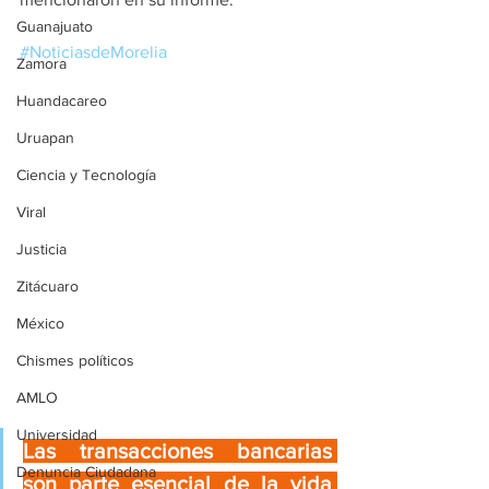
Guanajuato
#NoticiasdeMorelia
Zamora
Huandacareo
Uruapan
Ciencia y Tecnología
Viral
Justicia
Zitácuaro
México
Chismes políticos
AMLO
Universidad
Las transacciones bancarias 
Denuncia Ciudadana
son parte esencial de la vida 