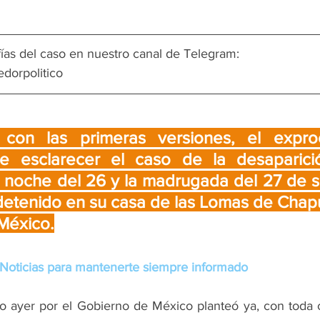
fías del caso en nuestro canal de Telegram: 
edorpolitico
con las primeras versiones, el exproc
e esclarecer el caso de la desaparició
a noche del 26 y la madrugada del 27 de s
detenido en su casa de las Lomas de Chapu
México.
Noticias para mantenerte siempre informado
o ayer por el Gobierno de México planteó ya, con toda cl