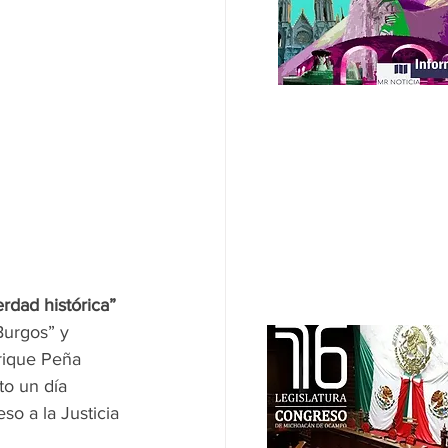
erdad histórica”
Burgos” y 
rique Peña 
to un día 
o a la Justicia 