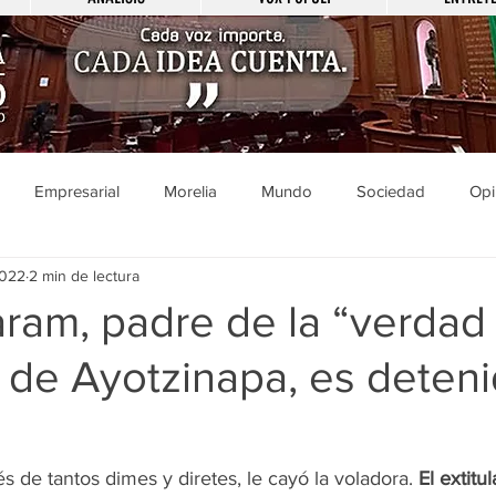
Empresarial
Morelia
Mundo
Sociedad
Opi
2022
2 min de lectura
Sucesos
Entretenimiento
Cultura
Economía
Pol
aram, padre de la “verdad
” de Ayotzinapa, es deten
ducación
Salud
Gobierno
Guanajuato
Zamora
a
Viral
Justicia
Zitácuaro
México
s de tantos dimes y diretes, le cayó la voladora. 
El extitul