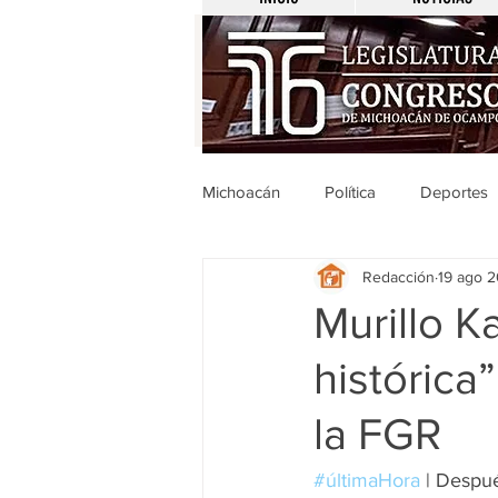
Michoacán
Política
Deportes
Redacción
19 ago 
Michoacán
Nacionales
Murillo K
histórica
Legislativo
Seguridad
E
la FGR
Uruapan
Ciencia y Tecnologí
#últimaHora
 | Despué