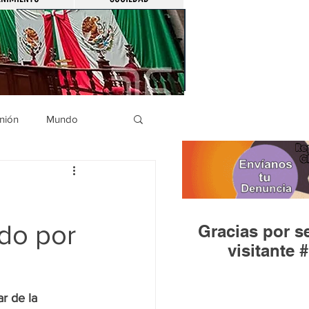
nión
Mundo
icíaca
Municipios
ido por
Gracias por se
Huandacareo
visitante #
ar de la 