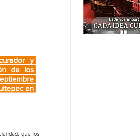
urador y 
n de los 
eptiembre 
ltepec en 
aridad, que los 