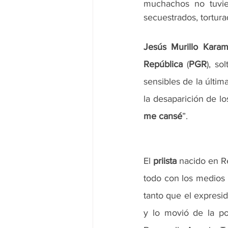
muchachos no tuvie
secuestrados, tortur
Jesús Murillo Kara
República
 (
PGR
), so
sensibles de la últim
la desaparición de lo
me cansé
”.
El 
priista
 nacido en Re
todo con los medios 
tanto que el expresi
y lo movió de la po