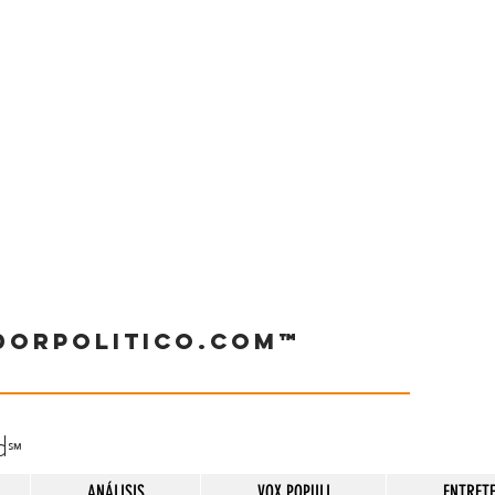
dorpolitico.com™
d
℠
ANÁLISIS
VOX POPULI
ENTRET