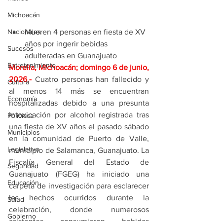
Michoacán
Mueren 4 personas en fiesta de XV 
Nacionales
años por ingerir bebidas 
Sucesos
adulteradas en Guanajuato
Entretenimiento
Morelia, Michoacán; domingo 6 de junio, 
2026
.- 
Cuatro personas han fallecido y 
Cultura
al menos 14 más se encuentran 
Economía
hospitalizadas debido a una presunta 
intoxicación por alcohol registrada tras 
Policíaca
una fiesta de XV años el pasado sábado 
Municipios
en la comunidad de Puerto de Valle, 
Legislativo
municipio de Salamanca, Guanajuato. La 
Fiscalía General del Estado de 
Seguridad
Guanajuato (FGEG) ha iniciado una 
Educación
carpeta de investigación para esclarecer 
los hechos ocurridos durante la 
Salud
celebración, donde numerosos 
Gobierno