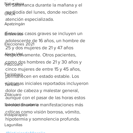
Naturaleza
en Salamanca durante la mañana y el 
mediodía del lunes, donde reciben 
UNLA
atención especializada.
Apatzingán
Entre los casos graves se incluyen un 
Entrevista
adolescente de 16 años, un hombre de 
Elecciones 2021
25 y dos mujeres de 21 y 47 años 
Alerta Vial
respectivamente. Otros pacientes, 
como dos hombres de 21 y 30 años y 
Pátzcuaro
cinco mujeres de entre 15 y 45 años, 
Tarímbaro
permanecen en estado estable. Los 
síntomas iniciales reportados incluyeron 
Turicato
dolor de cabeza y malestar general, 
Zitácuaro
aunque con el pasar de las horas estos 
evolucionaron a manifestaciones más 
Salvador Escalante
críticas como visión borrosa, vómito, 
Indaparapeo
hipotermia y somnolencia profunda.
Lagunillas