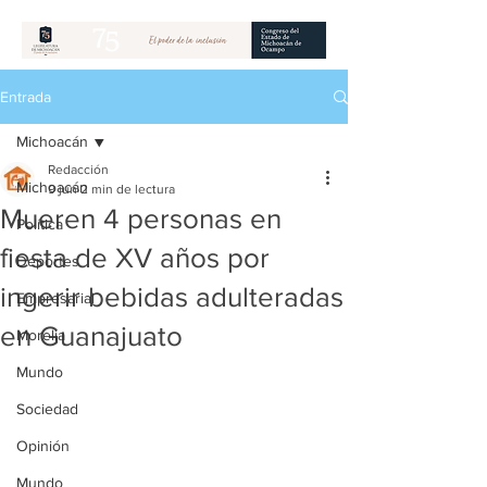
Entrada
Michoacán
Redacción
Michoacán
9 jun
2 min de lectura
Mueren 4 personas en
Política
fiesta de XV años por
Deportes
ingerir bebidas adulteradas
Empresarial
en Guanajuato
Morelia
Mundo
Sociedad
Opinión
Mundo