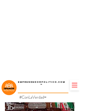
Emprendedorpolitico.com
™
#ConLaVerdad
℠