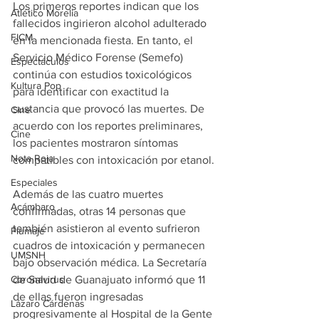
Los primeros reportes indican que los 
Atlético Morelia
fallecidos ingirieron alcohol adulterado 
FICM
en la mencionada fiesta. En tanto, el 
Servicio Médico Forense (Semefo) 
Espectáculos
continúa con estudios toxicológicos 
Kultura Pop
para identificar con exactitud la 
sustancia que provocó las muertes. De 
Cine
acuerdo con los reportes preliminares, 
Cine
los pacientes mostraron síntomas 
Nota Roja
compatibles con intoxicación por etanol.
Especiales
Además de las cuatro muertes 
Acámbaro
confirmadas, otras 14 personas que 
también asistieron al evento sufrieron 
Plumaje
cuadros de intoxicación y permanecen 
UMSNH
bajo observación médica. La Secretaría 
de Salud de Guanajuato informó que 11 
Coronavirus
de ellas fueron ingresadas 
Lázaro Cárdenas
progresivamente al Hospital de la Gente 