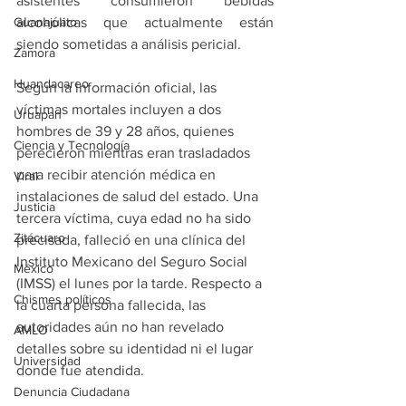
asistentes consumieron bebidas 
alcohólicas que actualmente están 
Guanajuato
siendo sometidas a análisis pericial.
Zamora
Huandacareo
Según la información oficial, las 
víctimas mortales incluyen a dos 
Uruapan
hombres de 39 y 28 años, quienes 
Ciencia y Tecnología
perecieron mientras eran trasladados 
para recibir atención médica en 
Viral
instalaciones de salud del estado. Una 
Justicia
tercera víctima, cuya edad no ha sido 
Zitácuaro
precisada, falleció en una clínica del 
Instituto Mexicano del Seguro Social 
México
(IMSS) el lunes por la tarde. Respecto a 
Chismes políticos
la cuarta persona fallecida, las 
autoridades aún no han revelado 
AMLO
detalles sobre su identidad ni el lugar 
Universidad
donde fue atendida.
Denuncia Ciudadana