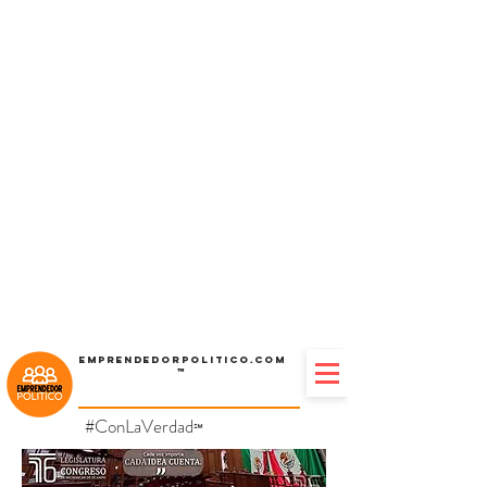
Emprendedorpolitico.com
™
#ConLaVerdad
℠