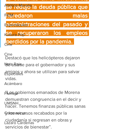
Atlético Morelia
se redujo la deuda pública que 
heredaron malas 
FICM
administraciones del pasado y 
Espectáculos
se recuperaron los empleos 
Kultura Pop
perdidos por la pandemia. 
Cine
Cine
Destacó que los helicópteros dejaron 
Nota Roja
de usarse para el gobernador y sus 
amigos y ahora se utilizan para salvar 
Especiales
vidas. 
Acámbaro
“Los gobiernos emanados de Morena 
Plumaje
demuestran congruencia en el decir y 
UMSNH
hacer. Tenemos finanzas públicas sanas 
Coronavirus
y los recursos recabados por la 
ciudadanía si regresan en obras y 
Lázaro Cárdenas
servicios de bienestar”. 