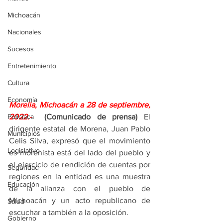
Michoacán
Nacionales
Sucesos
Entretenimiento
Cultura
Economía
Morelia, Michoacán a 28 de septiembre, 
Policíaca
2022.- 
 (Comunicado de prensa)
 El 
dirigente estatal de Morena, Juan Pablo 
Municipios
Celis Silva, expresó que el movimiento 
Legislativo
es morenista está del lado del pueblo y 
el ejercicio de rendición de cuentas por 
Seguridad
regiones en la entidad es una muestra 
Educación
de la alianza con el pueblo de 
Michoacán y un acto republicano de 
Salud
escuchar a también a la oposición.
Gobierno