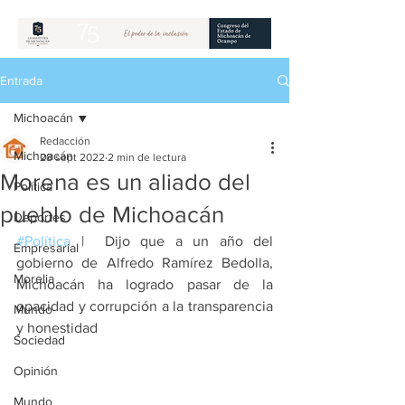
Entrada
Michoacán
Redacción
Michoacán
28 sept 2022
2 min de lectura
Morena es un aliado del
Política
pueblo de Michoacán
Deportes
#Política
 |  Dijo que a un año del 
Empresarial
gobierno de Alfredo Ramírez Bedolla, 
Morelia
Michoacán ha logrado pasar de la 
opacidad y corrupción a la transparencia 
Mundo
y honestidad
Sociedad
Opinión
Mundo