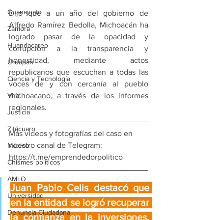
Guanajuato
Dijo que a un año del gobierno de 
Alfredo Ramírez Bedolla, Michoacán ha 
Zamora
logrado pasar de la opacidad y 
Huandacareo
corrupción a la transparencia y 
honestidad, mediante actos 
Uruapan
republicanos que escuchan a todas las 
Ciencia y Tecnología
voces de y con cercanía al pueblo 
Viral
michoacano, a través de los informes 
regionales. 
Justicia
Zitácuaro
Más videos y fotografías del caso en 
nuestro canal de Telegram: 
México
https://t.me/emprendedorpolitico
Chismes políticos
AMLO
Juan Pablo Celis destacó que 
Universidad
en la entidad se logró recuperar 
Denuncia Ciudadana
la confianza en la inversiones, 