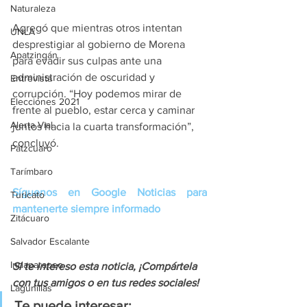
Naturaleza
Agregó que mientras otros intentan 
UNLA
desprestigiar al gobierno de Morena 
Apatzingán
para evadir sus culpas ante una 
administración de oscuridad y 
Entrevista
corrupción. “Hoy podemos mirar de 
Elecciones 2021
frente al pueblo, estar cerca y caminar 
Alerta Vial
juntos hacia la cuarta transformación”, 
concluyó.
Pátzcuaro
Tarímbaro
Síguenos en Google Noticias para 
Turicato
mantenerte siempre informado
Zitácuaro
Salvador Escalante
Indaparapeo
Si te intereso esta noticia, ¡Compártela 
con tus amigos o en tus redes sociales!
Lagunillas
Te puede interesar: