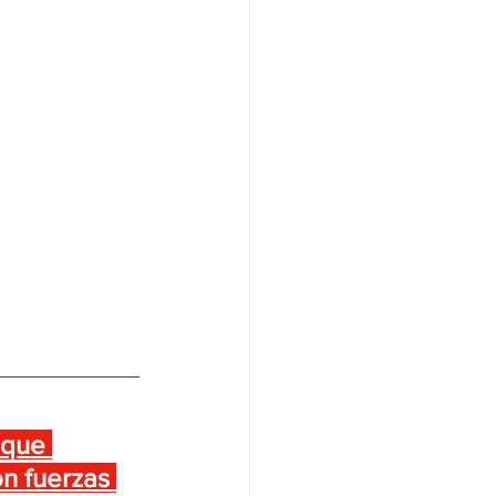
 que 
on fuerzas 