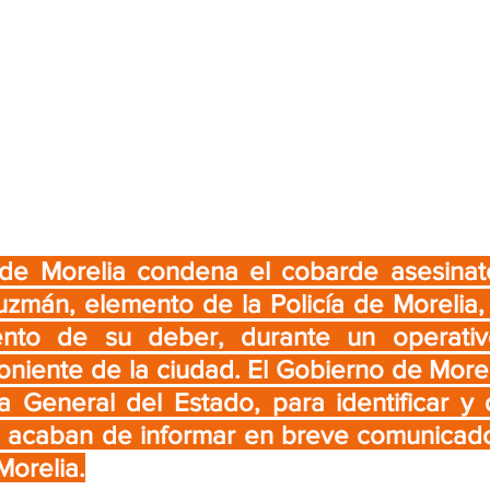
 de Morelia condena el cobarde asesinat
zmán, elemento de la Policía de Morelia, 
ento de su deber, durante un operativ
oniente de la ciudad. El Gobierno de Moreli
ía General del Estado, para identificar y 
, acaban de informar en breve comunicado
orelia.