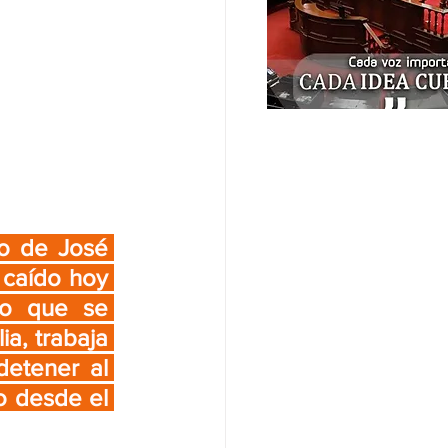
o de José 
caído hoy 
o que se 
a, trabaja 
detener al 
 desde el 