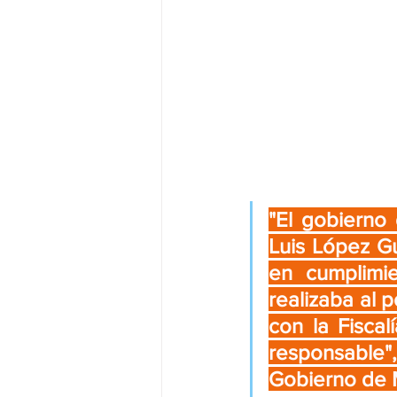
"El gobierno
Luis López Gu
en cumplimi
realizaba al p
con la Fiscal
responsable"
Gobierno de M