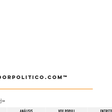
dorpolitico.com™
d
℠
ANÁLISIS
VOX POPULI
ENTRET