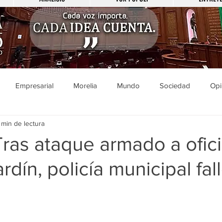
Empresarial
Morelia
Mundo
Sociedad
Opi
 min de lectura
Sucesos
Entretenimiento
Cultura
Economía
Pol
Tras ataque armado a ofic
rdín, policía municipal fal
ducación
Salud
Gobierno
Guanajuato
Zamora
a
Viral
Justicia
Zitácuaro
México