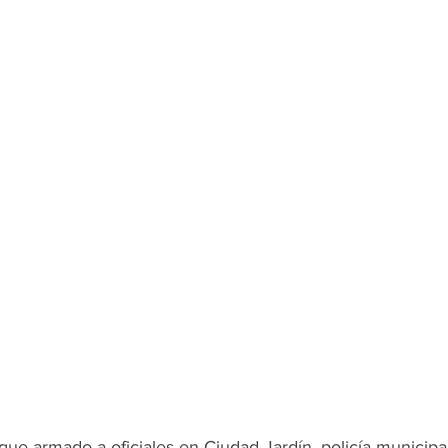
aque armado a oficiales en Ciudad Jardín, policía municipal