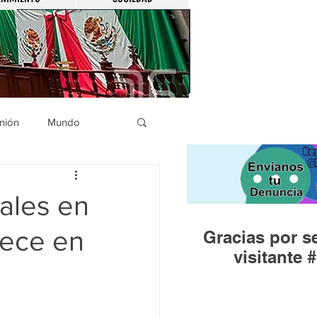
nión
Mundo
icíaca
Municipios
iales en
lece en
Gracias por se
Huandacareo
visitante #