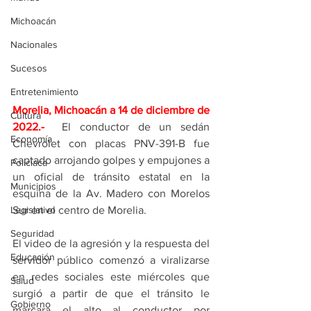
Michoacán
Nacionales
Sucesos
Entretenimiento
Morelia, Michoacán a 14 de diciembre de 
Cultura
2022.-
  El conductor de un sedán 
Economía
Chevrolet con placas PNV-391-B fue 
captado arrojando golpes y empujones a 
Policíaca
un oficial de tránsito estatal en la 
Municipios
esquina de la Av. Madero con Morelos 
Legislativo
Sur en el centro de Morelia.
Seguridad
El video de la agresión y la respuesta del 
Educación
servidor público comenzó a viralizarse 
en redes sociales este miércoles que 
Salud
surgió a partir de que el tránsito le 
Gobierno
marcara el alto al conductor por 