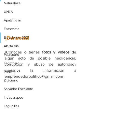
Naturaleza
UNLA
Apatzingán
Entrevista
¡Denuncia!
Elecciones 2021
Alerta Vial
¿Conoces o tienes 
fotos y videos
 de 
Pátzcuaro
algún acto de posible negligencia, 
Tarímbaro
corrupción y abuso de autoridad? 
Envíanos la información a 
Turicato
emprendedorpolitico@gmail.com
Zitácuaro
Salvador Escalante
Indaparapeo
Lagunillas