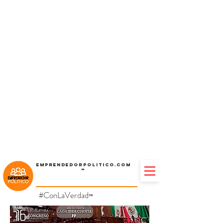
Emprendedorpolitico.com
™
#ConLaVerdad
℠