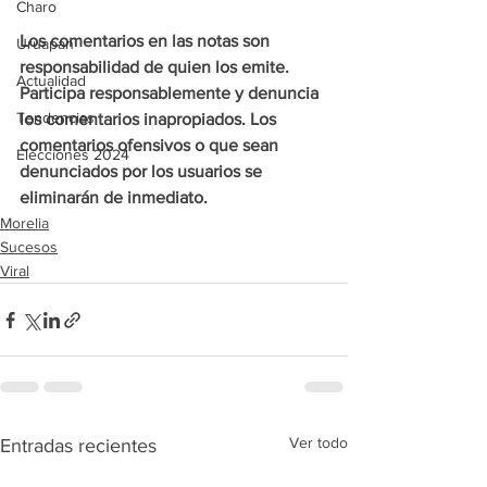
Charo
Los comentarios en las notas son 
Uruapan
responsabilidad de quien los emite. 
Actualidad
Participa responsablemente y denuncia 
Tendencias
los comentarios inapropiados. Los 
comentarios ofensivos o que sean 
Elecciones 2024
denunciados por los usuarios se 
eliminarán de inmediato.
Morelia
Sucesos
Viral
Ver todo
Entradas recientes