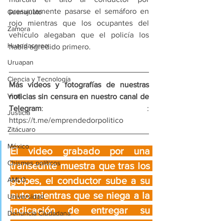
presuntamente pasarse el semáforo en 
Guanajuato
rojo mientras que los ocupantes del 
Zamora
vehículo alegaban que el policía los 
Huandacareo
había agredido primero.
Uruapan
Ciencia y Tecnología
Más videos y fotografías de nuestras 
Viral
noticias sin censura en nuestro canal de 
Telegram
: : 
Justicia
https://t.me/emprendedorpolitico
Zitácuaro
México
El video grabado por una 
Chismes políticos
transeúnte muestra que tras los 
golpes, el conductor sube a su 
AMLO
auto mientras que se niega a la 
Universidad
indicación de entregar su 
Denuncia Ciudadana