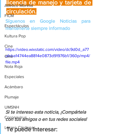
licencia de manejo y tarjeta de 
Atlético Morelia
circulación.
FICM
Síguenos en Google Noticias para 
Espectáculos
mantenerte siempre informado
Kultura Pop
Cine
https://video.wixstatic.com/video/dc9d0d_a77
afeba14744ea8814e0873d91976b1/360p/mp4/
Cine
file.mp4
Nota Roja
Especiales
Acámbaro
Plumaje
UMSNH
Si te intereso esta noticia, ¡Compártela 
Coronavirus
con tus amigos o en tus redes sociales!
Lázaro Cárdenas
Te puede interesar: