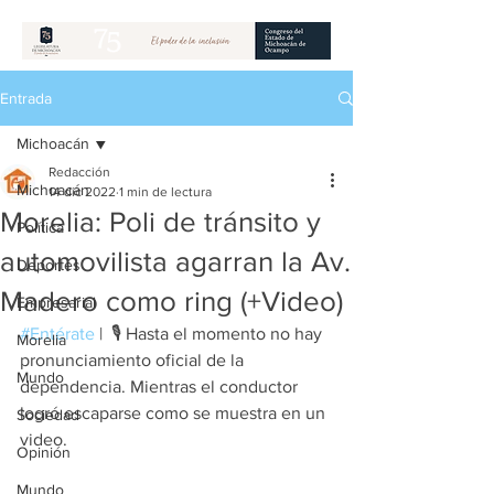
Entrada
Michoacán
Redacción
Michoacán
14 dic 2022
1 min de lectura
Morelia: Poli de tránsito y
Política
automovilista agarran la Av.
Deportes
Madero como ring (+Video)
Empresarial
#Entérate
 |  🎙 Hasta el momento no hay 
Morelia
pronunciamiento oficial de la 
Mundo
dependencia. Mientras el conductor 
logró escaparse como se muestra en un 
Sociedad
video.
Opinión
Mundo