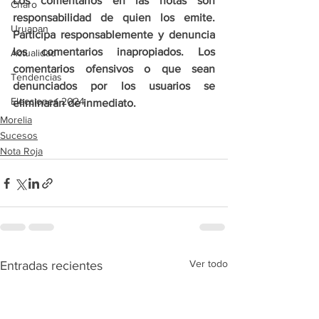
Los comentarios en las notas son 
Charo
responsabilidad de quien los emite. 
Uruapan
Participa responsablemente y denuncia 
los comentarios inapropiados. Los 
Actualidad
comentarios ofensivos o que sean 
Tendencias
denunciados por los usuarios se 
Elecciones 2024
eliminarán de inmediato.
Morelia
Sucesos
Nota Roja
Ver todo
Entradas recientes