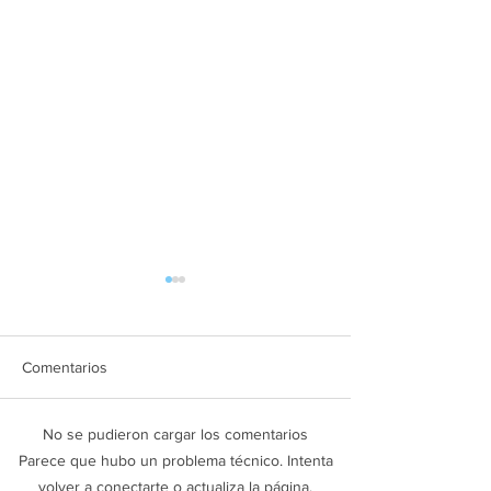
Comentarios
No se pudieron cargar los comentarios
Michoacán: Rafaguean
Conductor de tro
Parece que hubo un problema técnico. Intenta
Jeep con placas de Texas
la voladora tras a
volver a conectarte o actualiza la página.