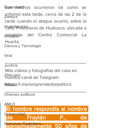
Guanajuato
Los hechos ocurrieron tal como se 
informó esta tarde, cerca de las 2 de la 
Zamora
tarde cuando el ataque ocurrió, sobre la 
Huandacareo
calle Prisioneros de Huatusco, ubicada a 
espaldas del Centro Comercial La 
Uruapan
Huerta.
Ciencia y Tecnología
Viral
Justicia
Más videos y fotografías del caso en 
Zitácuaro
nuestro canal de Telegram: 
https://t.me/emprendedorpolitico
México
Chismes políticos
AMLO
El hombre respondía al nombre 
Universidad
de Froylán P., de 
Denuncia Ciudadana
aproximadamente 50 años de 