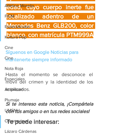
Atlético Morelia
edad, cuyo cuerpo inerte fue 
localizado adentro de un 
FICM
Mercedes Benz GLB200, color 
Espectáculos
blanco, con matrícula PTM999A
Kultura Pop
Cine
Síguenos en Google Noticias para 
Cine
mantenerte siempre informado
Nota Roja
Hasta el momento se desconoce el 
Especiales
móvil del crimen y la identidad de los 
implicados.
Acámbaro
Plumaje
Si te intereso esta noticia, ¡Compártela 
UMSNH
con tus amigos o en tus redes sociales!
Te puede interesar:
Coronavirus
Lázaro Cárdenas