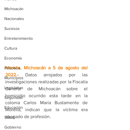
Michoacán
Nacionales
Sucesos
Entretenimiento
Cultura
Economía
Morelia, Michoacán a 5 de agosto del 
Policíaca
2022.- 
Datos arrojados por las 
Municipios
investigaciones realizadas por la Fiscalía 
Legislativo
General de Michoacán sobre el 
homicidio ocurrido esta tarde en la 
Seguridad
colonia Carlos María Bustamente de 
Educación
Morelia, indican que la víctima era 
abogado de profesión.
Salud
Gobierno