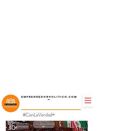
Emprendedorpolitico.com
™
#ConLaVerdad
℠