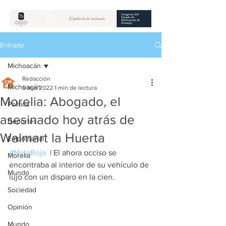
Entrada
Michoacán
Redacción
Michoacán
5 ago 2022
1 min de lectura
Morelia: Abogado, el
Política
asesinado hoy atrás de
Deportes
Walmart la Huerta
Empresarial
#NotaRoja
  | El ahora occiso se 
Morelia
encontraba al interior de su vehículo de 
Mundo
lujo con un disparo en la cien.
Sociedad
Opinión
Mundo