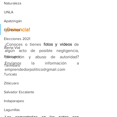
Naturaleza
UNLA
Apatzingán
¡Denuncia!
Entrevista
Elecciones 2021
¿Conoces o tienes 
fotos y videos
 de 
Alerta Vial
algún acto de posible negligencia, 
Pátzcuaro
corrupción y abuso de autoridad? 
Envíanos la información a 
Tarímbaro
emprendedorpolitico@gmail.com
Turicato
Zitácuaro
Salvador Escalante
Indaparapeo
Lagunillas