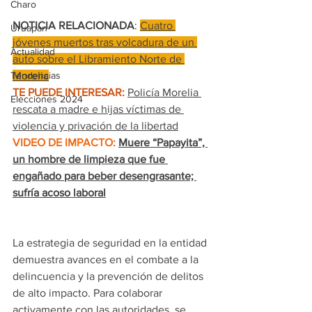
Charo
NOTICIA RELACIONADA
: 
Cuatro 
Uruapan
jóvenes muertos tras volcadura de un 
Actualidad
auto sobre el Libramiento Norte de 
Tendencias
Morelia
TE PUEDE INTERESAR:
Policía Morelia 
Elecciones 2024
rescata a madre e hijas víctimas de 
violencia y privación de la libertad
VIDEO DE IMPACTO:
Muere “Papayita”, 
un hombre de limpieza que fue 
engañado para beber desengrasante; 
sufría acoso laboral
La estrategia de seguridad en la entidad 
demuestra avances en el combate a la 
delincuencia y la prevención de delitos 
de alto impacto. Para colaborar 
activamente con las autoridades, se 