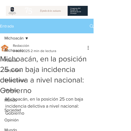
Entrada
Michoacán
Redacción
Michoacán
9 oct 2025
2 min de lectura
Michoacán, en la posición
Política
25 con baja incidencia
Deportes
delictiva a nivel nacional:
Empresarial
Gobierno
Morelia
Michoacán, en la posición 25 con baja 
Mundo
incidencia delictiva a nivel nacional: 
Sociedad
Gobierno
Opinión
Mundo