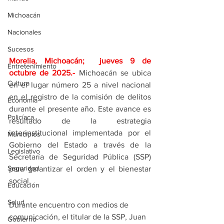
Michoacán
Nacionales
Sucesos
Morelia, Michoacán;  jueves 9 de 
Entretenimiento
octubre de 2025
.- 
Michoacán se ubica 
Cultura
en el lugar número 25 a nivel nacional 
en el registro de la comisión de delitos 
Economía
durante el presente año. Este avance es 
Policíaca
resultado de la estrategia 
interinstitucional implementada por el 
Municipios
Gobierno del Estado a través de la 
Legislativo
Secretaría de Seguridad Pública (SSP) 
Seguridad
para garantizar el orden y el bienestar 
social.
Educación
Salud
Durante encuentro con medios de 
comunicación, el titular de la SSP, Juan 
Gobierno