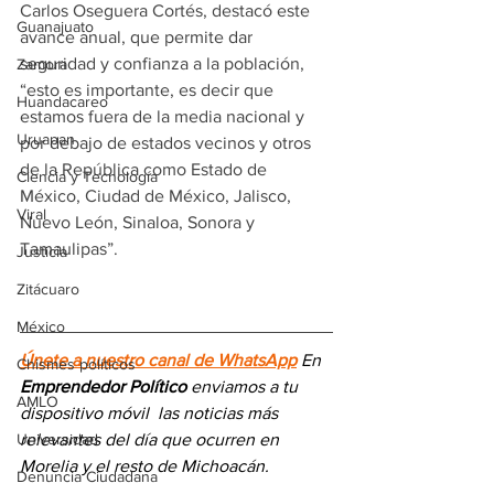
Carlos Oseguera Cortés, destacó este 
Guanajuato
avance anual, que permite dar 
seguridad y confianza a la población, 
Zamora
“esto es importante, es decir que 
Huandacareo
estamos fuera de la media nacional y 
Uruapan
por debajo de estados vecinos y otros 
de la República como Estado de 
Ciencia y Tecnología
México, Ciudad de México, Jalisco, 
Viral
Nuevo León, Sinaloa, Sonora y 
Tamaulipas”.
Justicia
Zitácuaro
México
Únete a nuestro canal de WhatsApp
 En 
Chismes políticos
Emprendedor Político
 enviamos a 
tu 
AMLO
dispositivo móvil 
las noticias más 
Universidad
relevantes del día
 que ocurren en 
Morelia y el resto de Michoacán.
Denuncia Ciudadana