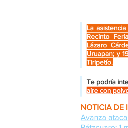
La asistencia
Recinto Feri
Lázaro Cárde
Uruapan; y 19
Tiripetío.
Te podría inte
aire con polv
NOTICIA DE 
Avanza atacad
Pátzcuaro: 1 