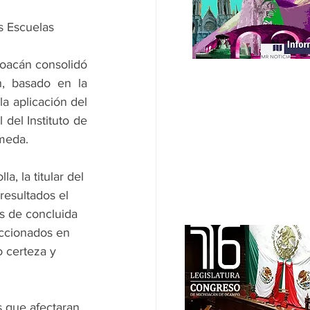
s Escuelas 
oacán consolidó 
, basado en la 
a aplicación del 
del Instituto de 
meda.
 la titular del 
resultados el 
s de concluida 
eccionados en 
o certeza y 
s que afectaran 