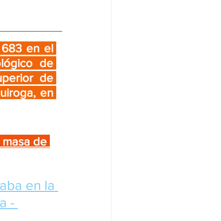
 683 en el 
lógico de 
perior de 
iroga, en 
a masa de 
jaba en la 
 - 