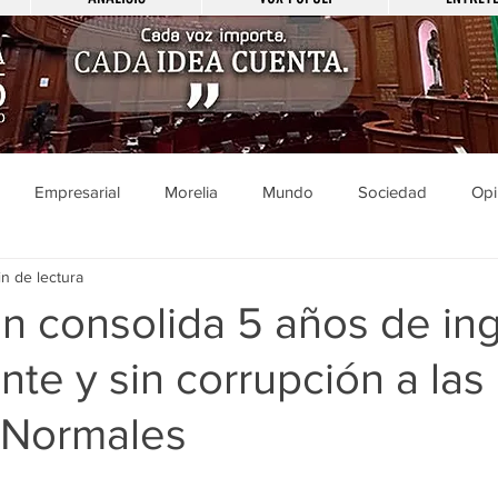
Empresarial
Morelia
Mundo
Sociedad
Opi
n de lectura
Sucesos
Entretenimiento
Cultura
Economía
Pol
n consolida 5 años de in
nte y sin corrupción a las
ducación
Salud
Gobierno
Guanajuato
Zamora
 Normales
a
Viral
Justicia
Zitácuaro
México