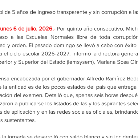
ida 5 años de ingreso transparente y sin corrupción a la
lunes 6 de julio, 2026
.- 
Por quinto año consecutivo, Mich
so a las Escuelas Normales libre de toda corrupción
dad y orden. El pasado domingo se llevó a cabo con éxito l
l ciclo escolar 2026-2027, informó la directora general 
rior y Superior del Estado (Iemsysem), Mariana Sosa Ol
nsa encabezada por el gobernador Alfredo Ramírez Bedolla,
la entidad es de los pocos estados del país que entrega 
cación del examen. Detalló que, apenas seis horas despué
aron a publicarse los listados de las y los aspirantes sel
 de aplicación y en las redes sociales oficiales, brindand
os sustentantes.
a jornada se desarrolló con saldo blanco y sin incidente