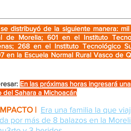
 se distribuyó de la siguiente manera: mil
al de Morelia; 601 en el Instituto Tecno
nas; 268 en el Instituto Tecnológico Su
7 en la Escuela Normal Rural Vasco de Qu
resar:
En las próximas horas ingresará un
o del Sahara a Michoacán
IMPACTO | 
Era una familia la que via
a por más de 8 balazos en la Morelia
mu3rto y 3 heridos