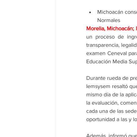
Michoacán consol
Normales
Morelia, Michoacán; 
un proceso de ingre
transparencia, legali
examen Ceneval para e
Educación Media Supe
Durante rueda de pre
Iemsysem resaltó que 
mismo día de la apli
la evaluación, comenz
cada una de las sedes
oportunidad a las y l
Además, informó que l