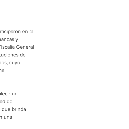
iciparon en el 
nanzas y 
iscalía General 
tuciones de 
nos, cuyo 
na 
alece un 
dad de 
 que brinda 
on una 