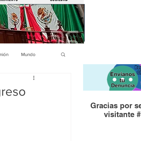
nión
Mundo
icíaca
Municipios
greso
Gracias por se
Huandacareo
visitante #