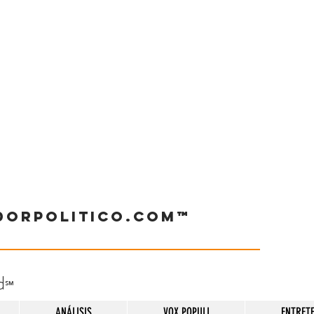
dorpolitico.com™
d
℠
ANÁLISIS
VOX POPULI
ENTRET