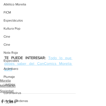
Atlético Morelia
FICM
Espectáculos
Kultura Pop
Cine
Cine
Nota Roja
TE PUEDE INTERESAR:
Todo lo que 
Especiales
debes saber del ConComics Morelia 
Acámbaro
2019
Plumaje
Morelia
UMSNH
Michoacán
Sociedad
Coronavirus
Lázaro Cárdenas