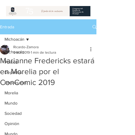
Entrada
Michoacán
Ricardo-Zamora
Michoacán
5 oct 2019
1 min de lectura
Marianne Fredericks estará
Política
en Morelia por el
Deportes
ConComic 2019
Empresarial
Morelia
Mundo
Sociedad
Opinión
Mundo