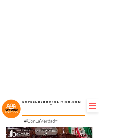
Emprendedorpolitico.com
™
#ConLaVerdad
℠