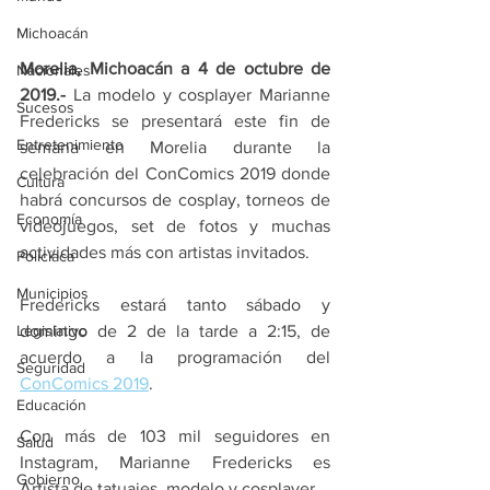
Michoacán
Morelia, Michoacán a 4 de octubre de 
Nacionales
2019.- 
La modelo y cosplayer Marianne  
Sucesos
Fredericks se presentará este fin de 
Entretenimiento
semana en Morelia durante la 
celebración del ConComics 2019 donde 
Cultura
habrá concursos de cosplay, torneos de 
Economía
videojuegos, set de fotos y muchas 
actividades más con artistas invitados. 
Policíaca
Municipios
Fredericks estará tanto sábado y 
domingo de 2 de la tarde a 2:15, de 
Legislativo
acuerdo a la programación del 
Seguridad
ConComics 2019
.
Educación
Con más de 103 mil seguidores en 
Salud
Instagram, Marianne Fredericks es 
Gobierno
Artista de tatuajes, modelo y cosplayer. 