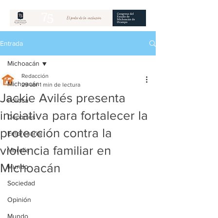
Entrada
Michoacán
Redacción
Michoacán
29 abr
1 min de lectura
Jackie Avilés presenta
Política
iniciativa para fortalecer la
Deportes
protección contra la
Empresarial
violencia familiar en
Morelia
Michoacán
Mundo
Sociedad
Opinión
Mundo