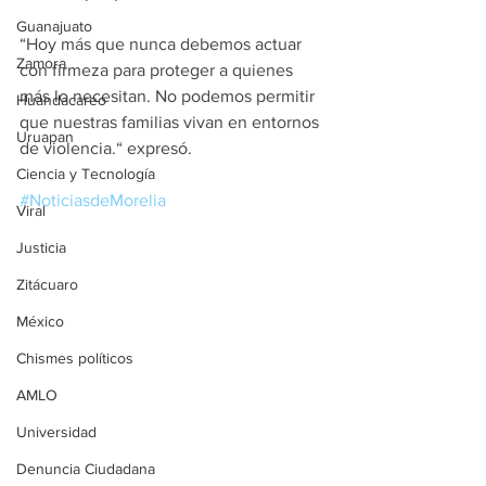
Guanajuato
“Hoy más que nunca debemos actuar 
Zamora
con firmeza para proteger a quienes 
más lo necesitan. No podemos permitir 
Huandacareo
que nuestras familias vivan en entornos 
Uruapan
de violencia.“ expresó.
Ciencia y Tecnología
#NoticiasdeMorelia
Viral
Justicia
Zitácuaro
México
Chismes políticos
AMLO
Universidad
Denuncia Ciudadana