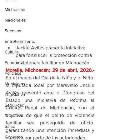
Michoacán
Nacionales
Sucesos
Entretenimiento
Jackie Avilés presenta iniciativa 
Cultura
para fortalecer la protección contra 
Economía
la violencia familiar en Michoacán
Morelia, Michoacán; 29 de abril, 2026
.- 
Policíaca
En el marco del Día de la Niña y el Niño, 
Municipios
la diputada local por Maravatio Jackie 
Avilés presentó ante el Congreso del 
Legislativo
Estado una iniciativa de reforma al 
Seguridad
Código Penal de Michoacán, con el 
objetivo de que el delito de violencia 
Educación
familiar sea perseguido de oficio, 
Salud
garantizando una atención inmediata y 
Gobierno
efectiva por parte de las autoridades.