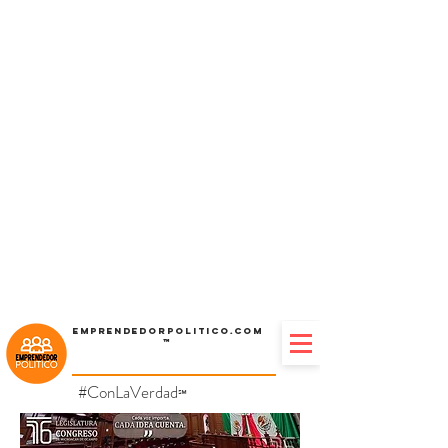
Emprendedorpolitico.com
™
#ConLaVerdad
℠