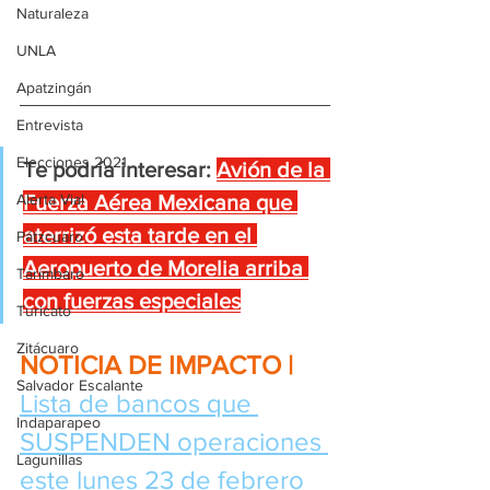
Naturaleza
UNLA
Apatzingán
Entrevista
Elecciones 2021
Te podría interesar:
Avión de la 
Alerta Vial
Fuerza Aérea Mexicana que 
aterrizó esta tarde en el 
Pátzcuaro
Aeropuerto de Morelia arriba 
Tarímbaro
con fuerzas especiales
Turicato
Zitácuaro
NOTICIA DE IMPACTO | 
Salvador Escalante
Lista de bancos que 
Indaparapeo
SUSPENDEN operaciones 
Lagunillas
este lunes 23 de febrero