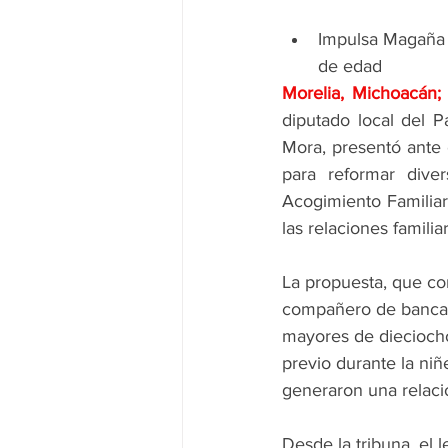
Impulsa Magaña 
de edad
Morelia, Michoacán
diputado local del 
Mora, presentó ante 
para reformar dive
Acogimiento Familia
las relaciones famili
La propuesta, que co
compañero de bancada
mayores de dieciocho
previo durante la niñ
generaron una relación
Desde la tribuna, el l