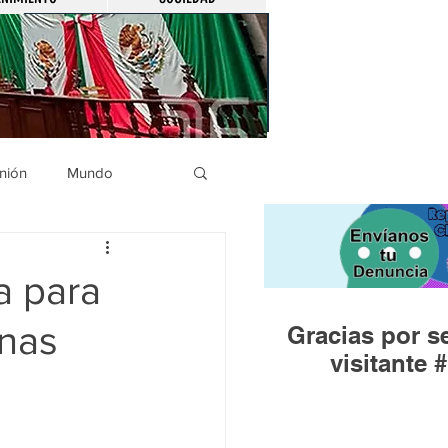
nión
Mundo
icíaca
Municipios
a para
onas
Gracias por se
Huandacareo
visitante #