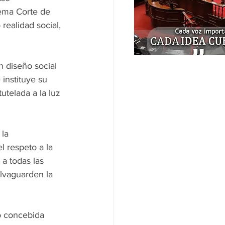
ema Corte de 
realidad social, 
 diseño social 
 instituye su 
utelada a la luz 
la 
l respeto a la 
a todas las 
lvaguarden la 
o concebida 