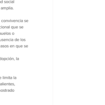
d social 
 amplia.
a convivencia se 
cional que se 
buelos o 
usencia de los 
casos en que se 
opción, la 
limita la 
lientes, 
mostrado 