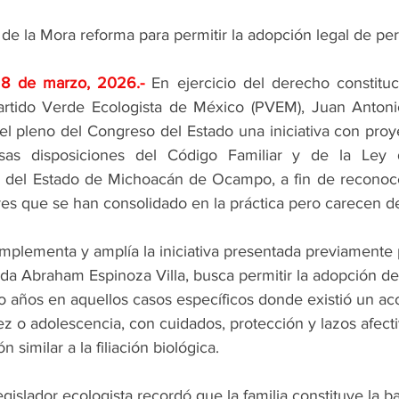
de la Mora reforma para permitir la adopción legal de pe
; 8 de marzo, 2026
.- 
En ejercicio del derecho constituci
Partido Verde Ecologista de México (PVEM), Juan Antoni
el pleno del Congreso del Estado una iniciativa con proy
rsas disposiciones del Código Familiar y de la Ley
r del Estado de Michoacán de Ocampo, a fin de reconoce
ares que se han consolidado en la práctica pero carecen de
mplementa y amplía la iniciativa presentada previamente 
 Abraham Espinoza Villa, busca permitir la adopción de
 años en aquellos casos específicos donde existió un ac
ez o adolescencia, con cuidados, protección y lazos afect
 similar a la filiación biológica.
egislador ecologista recordó que la familia constituye la b