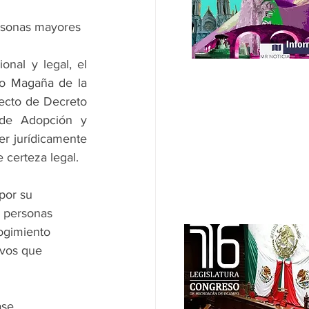
rsonas mayores 
onal y legal, el 
o Magaña de la 
ecto de Decreto 
 de Adopción y 
r jurídicamente 
 certeza legal.
por su 
 personas 
ogimiento 
ivos que 
ase 