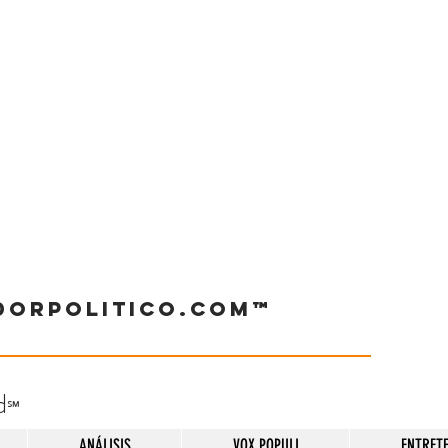
dorpolitico.com™
d
℠
ANÁLISIS
VOX POPULI
ENTRET