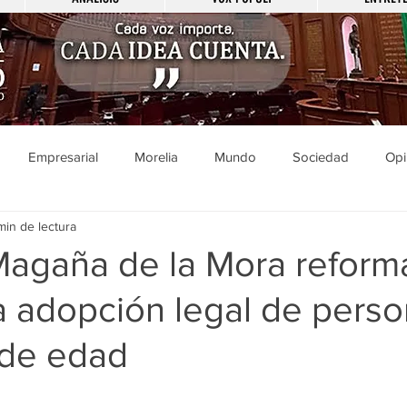
Empresarial
Morelia
Mundo
Sociedad
Opi
min de lectura
Sucesos
Entretenimiento
Cultura
Economía
Pol
Magaña de la Mora reform
la adopción legal de pers
ducación
Salud
Gobierno
Guanajuato
Zamora
de edad
a
Viral
Justicia
Zitácuaro
México