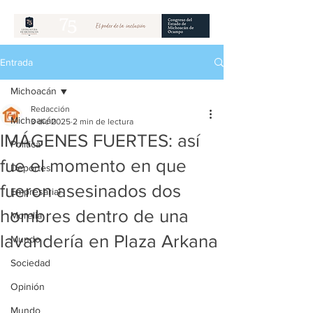
Entrada
Michoacán
Redacción
Michoacán
3 dic 2025
2 min de lectura
IMÁGENES FUERTES: así
Política
fue el momento en que
Deportes
fueron asesinados dos
Empresarial
hombres dentro de una
Morelia
lavandería en Plaza Arkana
Mundo
Sociedad
Opinión
Mundo