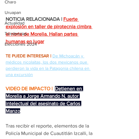
Charo
Uruapan
NOTICIA RELACIONADA |
Fuerte 
Actualidad
explosión en taller de pirotecnia cimbra 
Tendencias
el norte de Morelia. Hallan partes 
humanas en lugar
Elecciones 2024
TE PUEDE INTERESAR |
De Michoacán y 
médicos nicolaitas, los dos mexicanos que 
perdieron la vida en la Patagonia chilena en 
una excursión
VIDEO DE IMPACTO | 
Detienen en 
Morelia a Jorge Armando N. autor 
intelectual del asesinato de Carlos 
Manzo
Tras recibir el reporte, elementos de la 
Policía Municipal de Cuautitlán Izcalli, la 