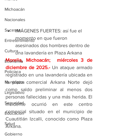
Michoacán
Nacionales
Sucesos
IMÁGENES FUERTES: así fue el 
momento en que fueron 
Entretenimiento
asesinados dos hombres dentro de 
Cultura
una lavandería en Plaza Arkana
Morelia, Michoacán;  miércoles 3 de 
Economía
diciembre de 2025
.- 
Un ataque armado 
Policíaca
registrado en una lavandería ubicada en 
la plaza comercial Arkana Norte dejó 
Municipios
como saldo preliminar al menos dos 
Legislativo
personas fallecidas y una más herida. El 
Seguridad
incidente ocurrió en este centro 
comercial situado en el municipio de 
Educación
Cuautitlán Izcalli, conocido como Plaza 
Salud
Arkana.
Gobierno