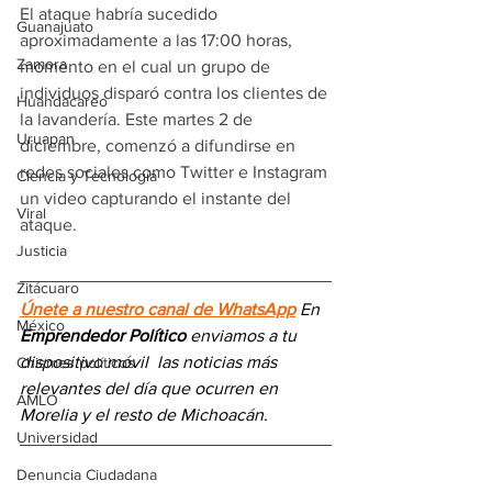
El ataque habría sucedido 
Guanajuato
aproximadamente a las 17:00 horas, 
Zamora
momento en el cual un grupo de 
individuos disparó contra los clientes de 
Huandacareo
la lavandería. Este martes 2 de 
Uruapan
diciembre, comenzó a difundirse en 
redes sociales como Twitter e Instagram 
Ciencia y Tecnología
un video capturando el instante del 
Viral
ataque.
Justicia
Zitácuaro
Únete a nuestro canal de WhatsApp
 En 
México
Emprendedor Político
 enviamos a 
tu 
dispositivo móvil 
las noticias más 
Chismes políticos
relevantes del día
 que ocurren en 
AMLO
Morelia y el resto de Michoacán.
Universidad
Denuncia Ciudadana