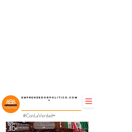
Emprendedorpolitico.com
™
#ConLaVerdad
℠