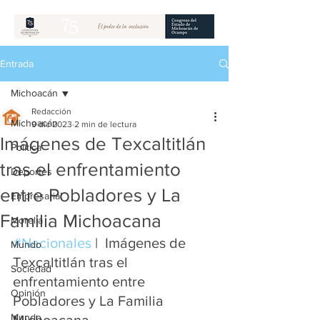
Entrada
Michoacán
Redacción
Michoacán
9 dic 2023
2 min de lectura
Imágenes de Texcaltitlán
Política
tras el enfrentamiento
Deportes
entre Pobladores y La
Empresarial
Familia Michoacana
Morelia
#Nacionales
 |  Imágenes de 
Mundo
Texcaltitlán tras el 
Sociedad
enfrentamiento entre 
Opinión
Pobladores y La Familia 
Mundo