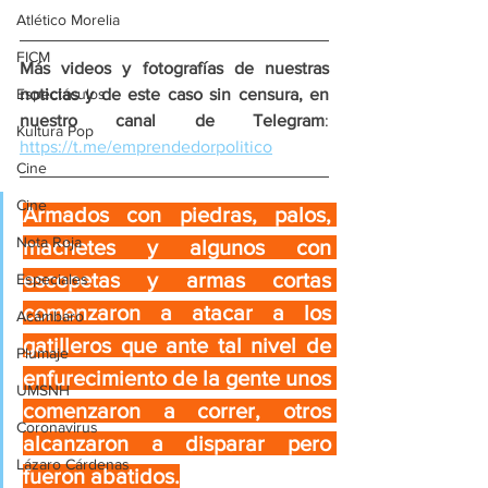
Atlético Morelia
FICM
Más videos y fotografías de nuestras 
noticias y de este caso sin censura, en 
Espectáculos
nuestro canal de Telegram
: 
Kultura Pop
https://t.me/emprendedorpolitico
Cine
Cine
Armados con piedras, palos, 
Nota Roja
machetes y algunos con 
escopetas y armas cortas 
Especiales
comenzaron a atacar a los 
Acámbaro
gatilleros que ante tal nivel de 
Plumaje
enfurecimiento de la gente unos 
UMSNH
comenzaron a correr, otros 
Coronavirus
alcanzaron a disparar pero 
Lázaro Cárdenas
fueron abatidos.