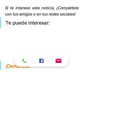
Si te intereso esta noticia, ¡Compártela 
con tus amigos o en tus redes sociales!
Te puede interesar:
¡Denuncia!
¿Conoces o tienes 
fotos y videos
 de 
algún acto de posible negligencia, 
corrupción y abuso de autoridad? 
Envíanos la información a 
emprendedorpolitico@gmail.com