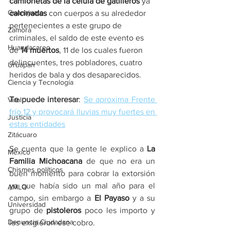
camionetas de la célula de gatilleros
 ya 
Guanajuato
calcinadas 
con cuerpos a su alrededor 
pertenecientes a este grupo de 
Zamora
criminales, el saldo de este evento es 
Huandacareo
de 
14 muertos
, 11 de los cuales fueron 
delincuentes, tres pobladores, cuatro 
Uruapan
heridos de bala y dos desaparecidos.
Ciencia y Tecnología
Te puede interesar
: 
Se aproxima Frente 
Viral
frío 12 y provocará lluvias muy fuertes en 
Justicia
estas entidades
Zitácuaro
Se cuenta que la gente le explico a 
La 
México
Familia Michoacana
 de que no era un 
Chismes políticos
buen momento para cobrar la extorsión 
ya que había sido un mal año para el 
AMLO
campo, sin embargo a 
El Payaso
 y a su 
Universidad
grupo de 
pistoleros 
poco les importo y 
Denuncia Ciudadana
les exigieron ese cobro.