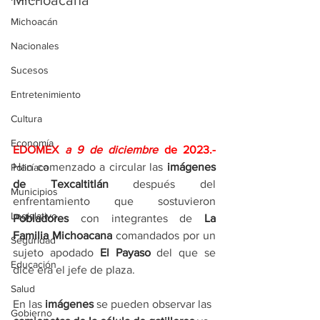
Michoacana
Michoacán
Nacionales
Sucesos
Entretenimiento
Cultura
Economía
EDOMEX 
a 9 de diciembre 
de 2023.- 
Han comenzado a circular las 
imágenes 
Policíaca
de Texcaltitlán 
después del 
Municipios
enfrentamiento que sostuvieron 
Legislativo
Pobladores 
con integrantes de 
La 
Familia Michoacana
 comandados por un 
Seguridad
sujeto apodado 
El Payaso
 del que se 
Educación
dice era el jefe de plaza.
Salud
En las 
imágenes 
se pueden observar las 
Gobierno