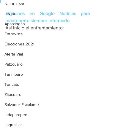
Naturaleza
Síguenos en Google Noticias para 
UNLA
mantenerte siempre informado
Apatzingán
Así inicio el enfrentamiento:
Entrevista
Elecciones 2021
Alerta Vial
Pátzcuaro
Tarímbaro
Turicato
Zitácuaro
Salvador Escalante
Indaparapeo
Lagunillas