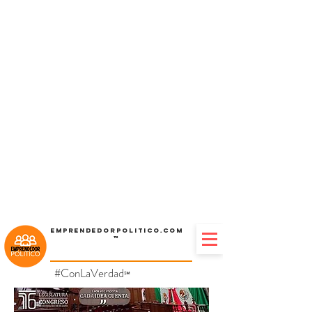
Emprendedorpolitico.com
™
#ConLaVerdad
℠