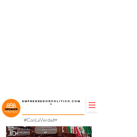
Emprendedorpolitico.com
™
#ConLaVerdad
℠