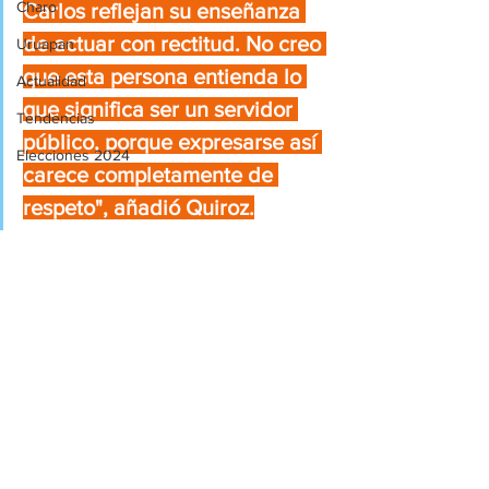
Charo
Carlos reflejan su enseñanza 
de actuar con rectitud. No creo 
Uruapan
que esta persona entienda lo 
Actualidad
que significa ser un servidor 
Tendencias
público, porque expresarse así 
Elecciones 2024
carece completamente de 
respeto", añadió Quiroz.