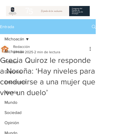
Entrada
Michoacán
Redacción
Michoacán
27 nov 2025
2 min de lectura
Grecia Quiroz le responde
Política
a Noroña: ‘Hay niveles para
Deportes
conducirse a una mujer que
Empresarial
vive un duelo’
Morelia
Mundo
Sociedad
Opinión
Mundo