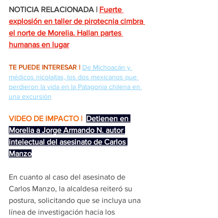
NOTICIA RELACIONADA |
Fuerte 
explosión en taller de pirotecnia cimbra 
el norte de Morelia. Hallan partes 
humanas en lugar
TE PUEDE INTERESAR |
De Michoacán y 
médicos nicolaitas, los dos mexicanos que 
perdieron la vida en la Patagonia chilena en 
una excursión
VIDEO DE IMPACTO | 
Detienen en 
Morelia a Jorge Armando N. autor 
intelectual del asesinato de Carlos 
Manzo
En cuanto al caso del asesinato de 
Carlos Manzo, la alcaldesa reiteró su 
postura, solicitando que se incluya una 
línea de investigación hacia los 