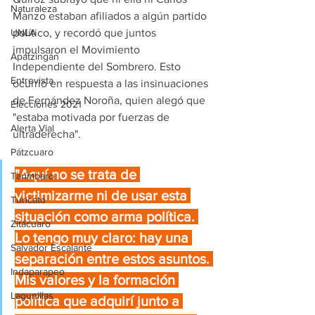
Naturaleza
Manzo estaban afiliados a algún partido 
político, y recordó que juntos 
UNLA
impulsaron el Movimiento 
Apatzingán
Independiente del Sombrero. Esto 
Entrevista
ocurrió en respuesta a las insinuaciones 
de Fernández Noroña, quien alegó que 
Elecciones 2021
"estaba motivada por fuerzas de 
Alerta Vial
ultraderecha".
Pátzcuaro
"Aquí no se trata de 
Tarímbaro
victimizarme ni de usar esta 
Turicato
situación como arma política. 
Zitácuaro
Lo tengo muy claro: hay una 
Salvador Escalante
separación entre estos asuntos. 
Indaparapeo
Mis valores y la formación 
Lagunillas
política que adquirí junto a 