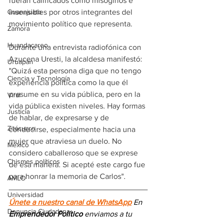
fueran calificados como misóginos e 
insensibles por otros integrantes del 
Guanajuato
movimiento político que representa.
Zamora
Huandacareo
Durante una entrevista radiofónica con 
Azucena Uresti, la alcaldesa manifestó: 
Uruapan
"Quizá esta persona diga que no tengo 
Ciencia y Tecnología
experiencia política como la que él 
presume en su vida pública, pero en la 
Viral
vida pública existen niveles. Hay formas 
Justicia
de hablar, de expresarse y de 
Zitácuaro
conducirse, especialmente hacia una 
mujer que atraviesa un duelo. No 
México
considero caballeroso que se exprese 
Chismes políticos
de esa manera. Si acepté este cargo fue 
para honrar la memoria de Carlos".
AMLO
Universidad
Únete a nuestro canal de WhatsApp
 En 
Denuncia Ciudadana
Emprendedor Político
 enviamos a 
tu 