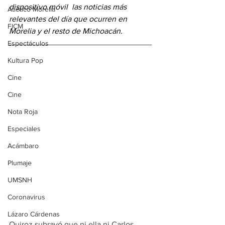
dispositivo móvil 
las noticias más 
Atlético Morelia
relevantes del día
 que ocurren en 
FICM
Morelia y el resto de Michoacán.
Espectáculos
Kultura Pop
Cine
Cine
Nota Roja
Especiales
Acámbaro
Plumaje
UMSNH
Coronavirus
Lázaro Cárdenas
Quiroz subrayó que ni ella ni Carlos 