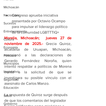
Michoacán
Congreso aprueba iniciativa 
Nacionales
presentada por Octavio Ocampo 
Sucesos
para impulsar el liderazgo político 
Entretenimiento
de la comunidad LGBTTTIQ+
Morelia, Michoacán;  jueves 27 de 
Cultura
noviembre de 2025
.- 
Grecia Quiroz, 
Economía
alcaldesa de Uruapan, Michoacán, 
reaccionó a las declaraciones de 
Policíaca
Gerardo Fernández Noroña, quien 
Municipios
intentó respaldar a políticos de Morena 
Legislativo
frente a la solicitud de que se 
investigara su posible vínculo con el 
Seguridad
asesinato de Carlos Manzo.
Educación
La respuesta de Quiroz surge después 
Salud
de que los comentarios del legislador 
Gobierno