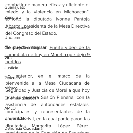
combatir de manera eficaz y eficiente el 
Guanajuato
miedo y la violencia en Michoacán”, 
Zamora
exhortó la diputada Ivonne Pantoja 
Abascal, presidenta de la Mesa Directiva 
Huandacareo
del Congreso del Estado.
Uruapan
Te puede interesar
: 
Fuerte video de la 
Ciencia y Tecnología
carambola de hoy en Morelia que dejo 9 
Viral
heridos
Justicia
Lo anterior, en el marco de la 
Zitácuaro
bienvenida a la Mesa Ciudadana de 
México
Seguridad y Justicia de Morelia que hoy 
tuvo su primera Sesión Plenaria, con la 
Chismes políticos
asistencia de autoridades estatales, 
AMLO
municipales y representantes de la 
Universidad
sociedad civil, en la cual participaron las 
diputadas Margarita López Pérez, 
Denuncia Ciudadana
presidenta de la Comisión de Seguridad 