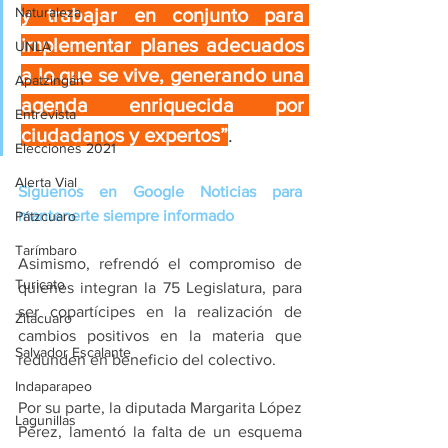
Naturaleza
y trabajar en conjunto para 
implementar planes adecuados 
UNLA
a lo que se vive, generando una 
Apatzingán
agenda enriquecida por 
Entrevista
ciudadanos y expertos”
.
Elecciones 2021
Alerta Vial
Síguenos en Google Noticias para 
mantenerte siempre informado
Pátzcuaro
Tarímbaro
Asimismo, refrendó el compromiso de  
Turicato
quienes integran la 75 Legislatura, para 
ser copartícipes en la realización de 
Zitácuaro
cambios positivos en la materia que 
Salvador Escalante
redunden en beneficio del colectivo.
Indaparapeo
Por su parte, la diputada Margarita López 
Lagunillas
Pérez, lamentó la falta de un esquema 