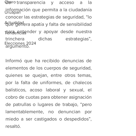
Charo
de transparencia y acceso a la 
información que permita a la ciudadanía 
Uruapan
conocer las estrategias de seguridad, “lo 
Actualidad
que genera apatía y falta de sensibilidad 
para entender y apoyar desde nuestra 
Tendencias
trinchera dichas estrategias”, 
Elecciones 2024
argumentó.
Informó que ha recibido denuncias de 
elementos de los cuerpos de seguridad, 
quienes se quejan, entre otros temas, 
por la falta de uniformes, de chalecos 
balísticos, acoso laboral y sexual, el 
cobro de cuotas para obtener asignación 
de patrullas o lugares de trabajo, “pero 
lamentablemente, no denuncian por 
miedo a ser castigados o despedidos”, 
resaltó.