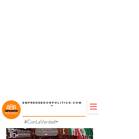
Emprendedorpolitico.com
™
#ConLaVerdad
℠