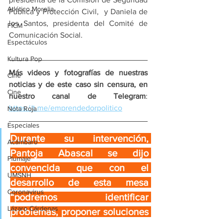
Atlético Morelia
Pública y Protección Civil,  y Daniela de 
los Santos, presidenta del Comité de 
FICM
Comunicación Social.
Espectáculos
Kultura Pop
Más videos y fotografías de nuestras 
Cine
noticias y de este caso sin censura, en 
Cine
nuestro canal de Telegram
: 
https://t.me/emprendedorpolitico
Nota Roja
Especiales
Durante su intervención, 
Acámbaro
Pantoja Abascal se dijo 
Plumaje
convencida que con el 
UMSNH
desarrollo de esta mesa 
Coronavirus
“podremos identificar 
Lázaro Cárdenas
problemas, proponer soluciones 