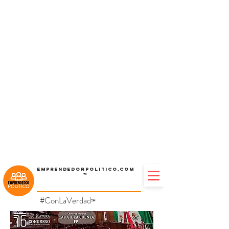
Emprendedorpolitico.com
™
#ConLaVerdad
℠