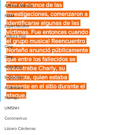
Con el avance de las 
Atlético Morelia
investigaciones, comenzaron a 
FICM
identificarse algunas de las 
Espectáculos
víctimas. Fue entonces cuando 
Kultura Pop
el grupo musical Reencuentro 
Cine
Norteño anunció públicamente 
Cine
que entre los fallecidos se 
Nota Roja
encontraba Charly, su 
baterista, quien estaba 
Especiales
presente en el sitio durante el 
Acámbaro
ataque.
Plumaje
UMSNH
Coronavirus
Lázaro Cárdenas