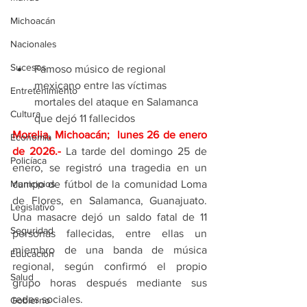
Michoacán
Nacionales
Sucesos
Famoso músico de regional 
mexicano entre las víctimas 
Entretenimiento
mortales del ataque en Salamanca 
Cultura
que dejó 11 fallecidos
Morelia, Michoacán;  lunes 26 de enero 
Economía
de 2026
.- 
La tarde del domingo 25 de 
Policíaca
enero, se registró una tragedia en un 
campo de fútbol de la comunidad Loma 
Municipios
de Flores, en Salamanca, Guanajuato. 
Legislativo
Una masacre dejó un saldo fatal de 11 
Seguridad
personas fallecidas, entre ellas un 
miembro de una banda de música 
Educación
regional, según confirmó el propio 
Salud
grupo horas después mediante sus 
redes sociales.
Gobierno