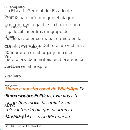
Guanajuato
La Fiscalía General del Estado de 
Zamora
Guanajuato informó que el ataque 
armado tuvo lugar tras la final de una 
Huandacareo
liga local, mientras un grupo de 
Uruapan
personas se encontraba reunido en la 
cancha deportiva. Del total de víctimas, 
Ciencia y Tecnología
10 murieron en el lugar y una más 
Viral
perdió la vida mientras recibía atención 
médica en el hospital.
Justicia
Zitácuaro
México
Únete a nuestro canal de WhatsApp
 En 
Emprendedor Político
 enviamos a 
tu 
Chismes políticos
dispositivo móvil 
las noticias más 
AMLO
relevantes del día
 que ocurren en 
Universidad
Morelia y el resto de Michoacán.
Denuncia Ciudadana