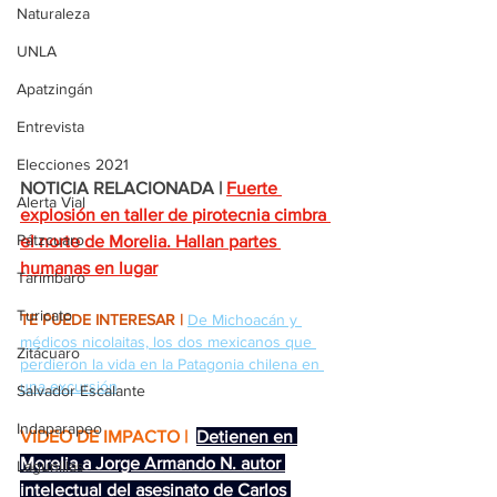
Naturaleza
UNLA
Apatzingán
Entrevista
Elecciones 2021
NOTICIA RELACIONADA |
Fuerte 
Alerta Vial
explosión en taller de pirotecnia cimbra 
Pátzcuaro
el norte de Morelia. Hallan partes 
humanas en lugar
Tarímbaro
Turicato
TE PUEDE INTERESAR |
De Michoacán y 
médicos nicolaitas, los dos mexicanos que 
Zitácuaro
perdieron la vida en la Patagonia chilena en 
una excursión
Salvador Escalante
Indaparapeo
VIDEO DE IMPACTO | 
Detienen en 
Morelia a Jorge Armando N. autor 
Lagunillas
intelectual del asesinato de Carlos 