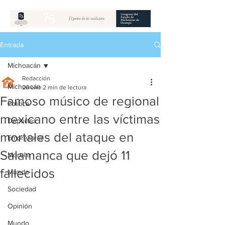
Entrada
Michoacán
Redacción
Michoacán
26 ene
2 min de lectura
Famoso músico de regional
Política
mexicano entre las víctimas
Deportes
mortales del ataque en
Empresarial
Salamanca que dejó 11
Morelia
fallecidos
Mundo
Sociedad
Opinión
Mundo