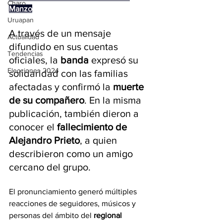
Charo
Manzo
Uruapan
A través de un mensaje 
Actualidad
difundido en sus cuentas 
Tendencias
oficiales, la 
banda
 expresó su 
Elecciones 2024
solidaridad con las familias 
afectadas y confirmó la 
muerte 
de su compañero
. En la misma 
publicación, también dieron a 
conocer el 
fallecimiento de 
Alejandro
Prieto
, a quien 
describieron como un amigo 
cercano del grupo.
El pronunciamiento generó múltiples 
reacciones de seguidores, músicos y 
personas del ámbito del 
regional 