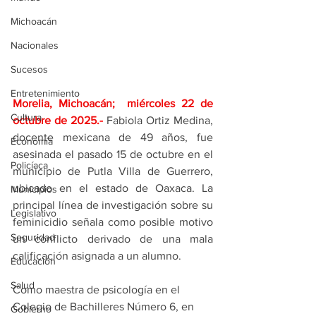
Michoacán
Nacionales
Sucesos
Entretenimiento
Morelia, Michoacán;  miércoles 22 de 
Cultura
octubre de 2025
.- 
Fabiola Ortiz Medina, 
docente mexicana de 49 años, fue 
Economía
asesinada el pasado 15 de octubre en el 
Policíaca
municipio de Putla Villa de Guerrero, 
ubicado en el estado de Oaxaca. La 
Municipios
principal línea de investigación sobre su 
Legislativo
feminicidio señala como posible motivo 
Seguridad
un conflicto derivado de una mala 
calificación asignada a un alumno.
Educación
Salud
Como maestra de psicología en el 
Colegio de Bachilleres Número 6, en 
Gobierno