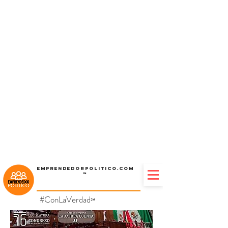
Emprendedorpolitico.com
™
#ConLaVerdad
℠