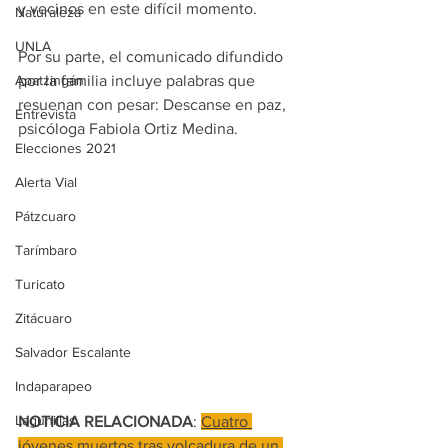
y vecinos en este difícil momento.
Naturaleza
UNLA
Por su parte, el comunicado difundido 
por la familia incluye palabras que 
Apatzingán
resuenan con pesar: Descanse en paz, 
Entrevista
psicóloga Fabiola Ortiz Medina.
Elecciones 2021
Alerta Vial
Pátzcuaro
Tarímbaro
Turicato
Zitácuaro
Salvador Escalante
Indaparapeo
Lagunillas
NOTICIA RELACIONADA
: 
Cuatro 
jóvenes muertos tras volcadura de un 