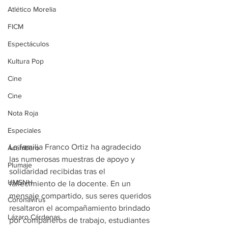
Atlético Morelia
FICM
Espectáculos
Kultura Pop
Cine
Cine
Nota Roja
Especiales
La familia Franco Ortiz ha agradecido 
Acámbaro
las numerosas muestras de apoyo y 
Plumaje
solidaridad recibidas tras el 
UMSNH
fallecimiento de la docente. En un 
mensaje compartido, sus seres queridos 
Coronavirus
resaltaron el acompañamiento brindado 
Lázaro Cárdenas
por compañeros de trabajo, estudiantes 