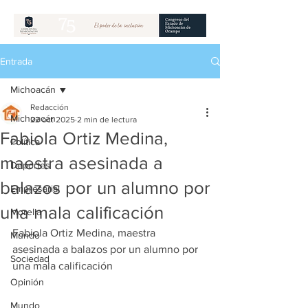
Entrada
Michoacán
Redacción
Michoacán
22 oct 2025
2 min de lectura
Fabiola Ortiz Medina,
Política
maestra asesinada a
Deportes
balazos por un alumno por
Empresarial
una mala calificación
Morelia
Fabiola Ortiz Medina, maestra 
Mundo
asesinada a balazos por un alumno por 
Sociedad
una mala calificación
Opinión
Mundo