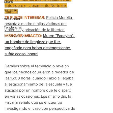
Charo
auto sobre el Libramiento Norte de 
Uruapan
Morelia
TE PUEDE INTERESAR:
Policía Morelia 
Actualidad
rescata a madre e hijas víctimas de 
Tendencias
violencia y privación de la libertad
VIDEO DE IMPACTO:
Muere “Papayita”, 
Elecciones 2024
un hombre de limpieza que fue 
engañado para beber desengrasante; 
sufría acoso laboral
Detalles sobre el feminicidio revelan 
que los hechos ocurrieron alrededor de 
las 15:00 horas, cuando Fabiola llegaba 
al estacionamiento de la escuela y fue 
atacada por un hombre que le disparó 
en varias ocasiones. Ese mismo día, la 
Fiscalía señaló que se encuentra 
investigando el caso con perspectiva de 