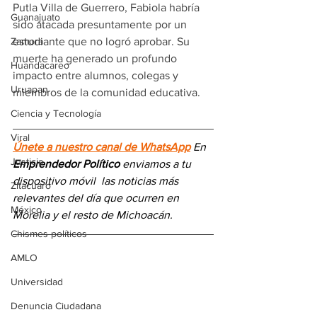
Putla Villa de Guerrero, Fabiola habría 
Guanajuato
sido atacada presuntamente por un 
estudiante que no logró aprobar. Su 
Zamora
muerte ha generado un profundo 
Huandacareo
impacto entre alumnos, colegas y 
Uruapan
miembros de la comunidad educativa.
Ciencia y Tecnología
Viral
Únete a nuestro canal de WhatsApp
 En 
Justicia
Emprendedor Político
 enviamos a 
tu 
dispositivo móvil 
las noticias más 
Zitácuaro
relevantes del día
 que ocurren en 
México
Morelia y el resto de Michoacán.
Chismes políticos
AMLO
Universidad
Denuncia Ciudadana