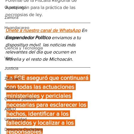
Forense de la Fiscalía Regional de 
Apatzingán para la práctica de las 
Guanajuato
necropsias de ley.
Zamora
Huandacareo
Únete a nuestro canal de WhatsApp
 En 
Emprendedor Político
 enviamos a 
tu 
Uruapan
dispositivo móvil 
las noticias más 
Ciencia y Tecnología
relevantes del día
 que ocurren en 
Viral
Morelia y el resto de Michoacán.
Justicia
La FGE aseguró que continuará 
Zitácuaro
con todas las actuaciones 
México
ministeriales y periciales 
Chismes políticos
necesarias para esclarecer los 
AMLO
hechos, identificar a los 
Universidad
fallecidos y localizar a los 
Denuncia Ciudadana
responsables.