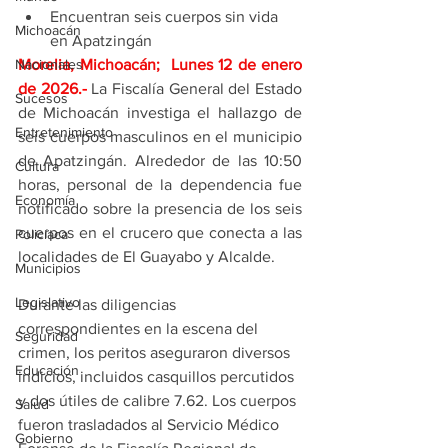
Encuentran seis cuerpos sin vida 
Michoacán
en Apatzingán
Morelia, Michoacán;  Lunes 12 de enero 
Nacionales
de 2026
.- 
La Fiscalía General del Estado 
Sucesos
de Michoacán investiga el hallazgo de 
Entretenimiento
seis cuerpos masculinos en el municipio 
de Apatzingán. Alrededor de las 10:50 
Cultura
horas, personal de la dependencia fue 
Economía
notificado sobre la presencia de los seis 
cuerpos en el crucero que conecta a las 
Policíaca
localidades de El Guayabo y Alcalde.
Municipios
Legislativo
Durante las diligencias 
correspondientes en la escena del 
Seguridad
crimen, los peritos aseguraron diversos 
Educación
indicios, incluidos casquillos percutidos 
y dos útiles de calibre 7.62. Los cuerpos 
Salud
fueron trasladados al Servicio Médico 
Gobierno