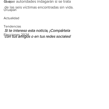
lo que autoridades indagarán si se trata 
Charo
de las seis víctimas encontradas sin vida.
Uruapan
Actualidad
Tendencias
Si te intereso esta noticia, ¡Compártela 
Elecciones 2024
con tus amigos o en tus redes sociales!