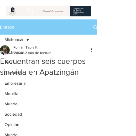
Entrada
Michoacán
Román Tapia F.
Michoacán
13 ene
2 min de lectura
Encuentran seis cuerpos
Política
sin vida en Apatzingán
Deportes
Empresarial
Morelia
Mundo
Sociedad
Opinión
Mundo