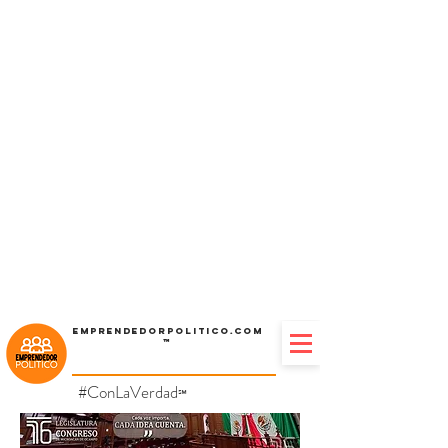
Emprendedorpolitico.com
™
#ConLaVerdad
℠