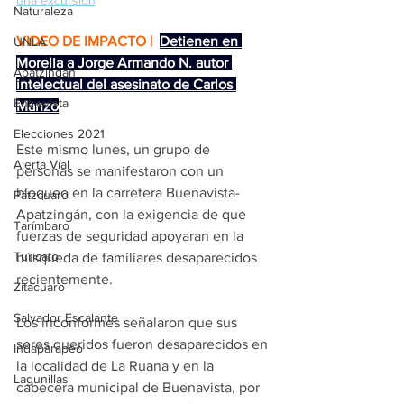
Naturaleza
VIDEO DE IMPACTO | 
Detienen en 
UNLA
Morelia a Jorge Armando N. autor 
Apatzingán
intelectual del asesinato de Carlos 
Entrevista
Manzo
Elecciones 2021
Este mismo lunes, un grupo de 
Alerta Vial
personas se manifestaron con un 
bloqueo en la carretera Buenavista-
Pátzcuaro
Apatzingán, con la exigencia de que 
Tarímbaro
fuerzas de seguridad apoyaran en la 
Turicato
búsqueda de familiares desaparecidos 
recientemente.
Zitácuaro
Salvador Escalante
Los inconformes señalaron que sus 
seres queridos fueron desaparecidos en 
Indaparapeo
la localidad de La Ruana y en la 
Lagunillas
cabecera municipal de Buenavista, por 