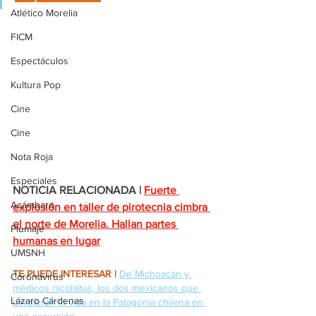
Atlético Morelia
FICM
Espectáculos
Kultura Pop
Cine
Cine
Nota Roja
Especiales
NOTICIA RELACIONADA |
Fuerte 
Acámbaro
explosión en taller de pirotecnia cimbra 
el norte de Morelia. Hallan partes 
Plumaje
humanas en lugar
UMSNH
TE PUEDE INTERESAR |
De Michoacán y 
Coronavirus
médicos nicolaitas, los dos mexicanos que 
Lázaro Cárdenas
perdieron la vida en la Patagonia chilena en 
una excursión