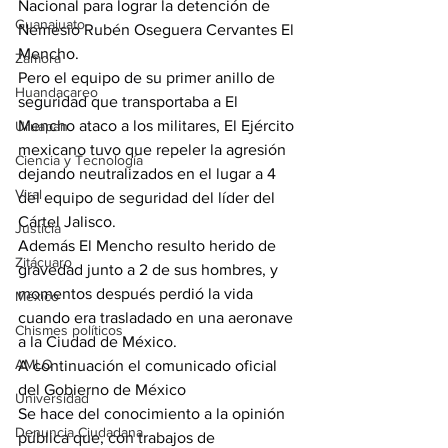
Nacional para lograr la detención de 
Guanajuato
Nemesio Rubén Oseguera Cervantes El 
Mencho.
Zamora
Pero el equipo de su primer anillo de 
Huandacareo
seguridad que transportaba a El 
Mencho ataco a los militares, El Ejército 
Uruapan
mexicano tuvo que repeler la agresión 
Ciencia y Tecnología
dejando neutralizados en el lugar a 4 
Viral
del equipo de seguridad del líder del 
Cártel Jalisco.
Justicia
Además El Mencho resulto herido de 
Zitácuaro
gravedad junto a 2 de sus hombres, y 
momentos después perdió la vida 
México
cuando era trasladado en una aeronave 
Chismes políticos
a la Ciudad de México.
AMLO
A continuación el comunicado oficial 
del Gobierno de México
Universidad
Se hace del conocimiento a la opinión 
Denuncia Ciudadana
pública que, con trabajos de 