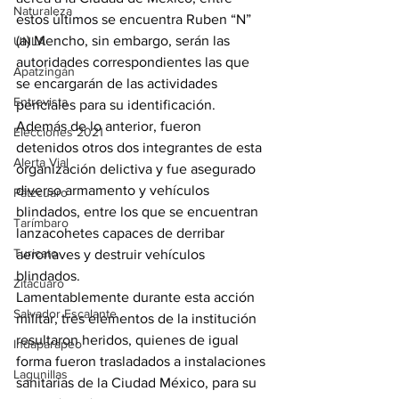
Naturaleza
estos últimos se encuentra Ruben “N” 
(a) Mencho, sin embargo, serán las 
UNLA
autoridades correspondientes las que 
Apatzingán
se encargarán de las actividades 
Entrevista
periciales para su identificación.
Además de lo anterior, fueron 
Elecciones 2021
detenidos otros dos integrantes de esta 
Alerta Vial
organización delictiva y fue asegurado 
diverso armamento y vehículos 
Pátzcuaro
blindados, entre los que se encuentran 
Tarímbaro
lanzacohetes capaces de derribar 
Turicato
aeronaves y destruir vehículos 
blindados.
Zitácuaro
Lamentablemente durante esta acción 
Salvador Escalante
militar, tres elementos de la institución 
resultaron heridos, quienes de igual 
Indaparapeo
forma fueron trasladados a instalaciones 
Lagunillas
sanitarias de la Ciudad México, para su 