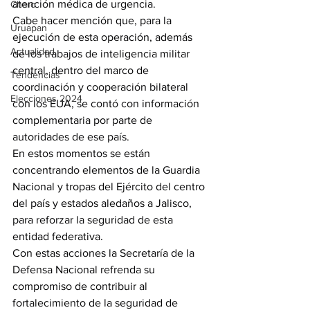
atención médica de urgencia.
Charo
Cabe hacer mención que, para la 
Uruapan
ejecución de esta operación, además 
Actualidad
de los trabajos de inteligencia militar 
central, dentro del marco de 
Tendencias
coordinación y cooperación bilateral 
Elecciones 2024
con los EUA, se contó con información 
complementaria por parte de 
autoridades de ese país.
En estos momentos se están 
concentrando elementos de la Guardia 
Nacional y tropas del Ejército del centro 
del país y estados aledaños a Jalisco, 
para reforzar la seguridad de esta 
entidad federativa.
Con estas acciones la Secretaría de la 
Defensa Nacional refrenda su 
compromiso de contribuir al 
fortalecimiento de la seguridad de 