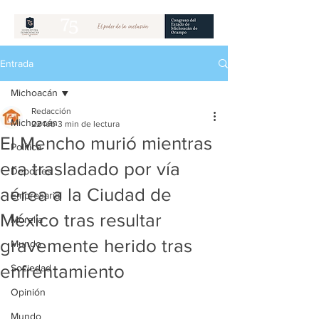
Entrada
Michoacán
Redacción
Michoacán
22 feb
3 min de lectura
El Mencho murió mientras
Política
era trasladado por vía
Deportes
aérea a la Ciudad de
Empresarial
México tras resultar
Morelia
gravemente herido tras
Mundo
enfrentamiento
Sociedad
Opinión
Mundo