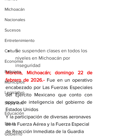
Michoacán
Nacionales
Sucesos
Entretenimiento
Se suspenden clases en todos los 
Cultura
niveles en Michoacán por 
Economía
inseguridad
Policíaca
Morelia, Michoacán; domingo 22 de 
febrero de 2026
.- 
Fue en un operativo 
Municipios
encabezado por Las Fuerzas Especiales 
Legislativo
del Ejército Mexicano que conto con 
apoyo de inteligencia del gobierno de 
Seguridad
Estados Unidos
Educación
Y la participación de diversas aeronaves 
Salud
de la Fuerza Aérea y la Fuerza Especial 
de Reacción Inmediata de la Guardia 
Gobierno