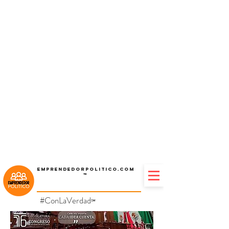
Emprendedorpolitico.com
™
#ConLaVerdad
℠