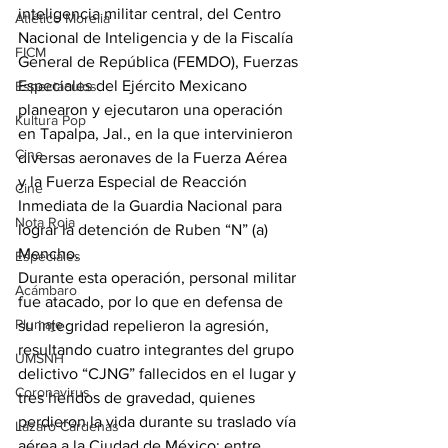
inteligencia militar central, del Centro 
Atlético Morelia
Nacional de Inteligencia y de la Fiscalía 
FICM
General de República (FEMDO), Fuerzas 
Especiales del Ejército Mexicano 
Espectáculos
planearon y ejecutaron una operación 
Kultura Pop
en Tapalpa, Jal., en la que intervinieron 
Cine
diversas aeronaves de la Fuerza Aérea 
y la Fuerza Especial de Reacción 
Cine
Inmediata de la Guardia Nacional para 
Nota Roja
lograr la detención de Ruben “N” (a) 
Mencho.
Especiales
Durante esta operación, personal militar 
Acámbaro
fue atacado, por lo que en defensa de 
Plumaje
su integridad repelieron la agresión, 
resultando cuatro integrantes del grupo 
UMSNH
delictivo “CJNG” fallecidos en el lugar y 
Coronavirus
tres heridos de gravedad, quienes 
perdieron la vida durante su traslado vía 
Lázaro Cárdenas
aérea a la Ciudad de México; entre 