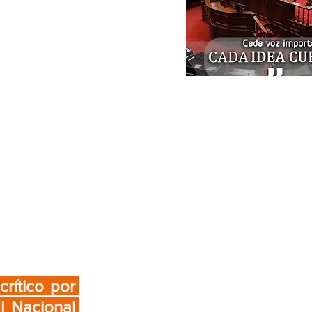
rítico por 
 Nacional 