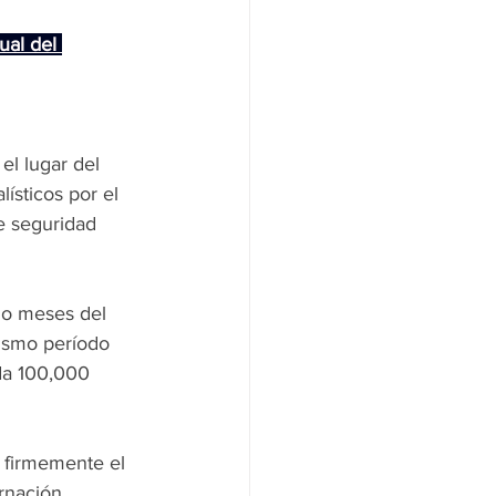
ual del 
el lugar del 
ísticos por el 
e seguridad 
ho meses del 
ismo período 
da 100,000 
 firmemente el 
rnación, 