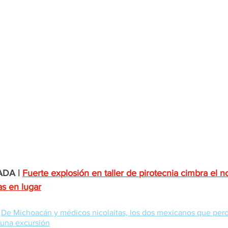
DA |
Fuerte explosión en taller de pirotecnia cimbra el n
s en lugar
De Michoacán y médicos nicolaitas, los dos mexicanos que perdi
 una excursión