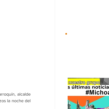
Desde el 01/Ene/2
Te
recomenda
roquín, alcalde 
os la noche del 