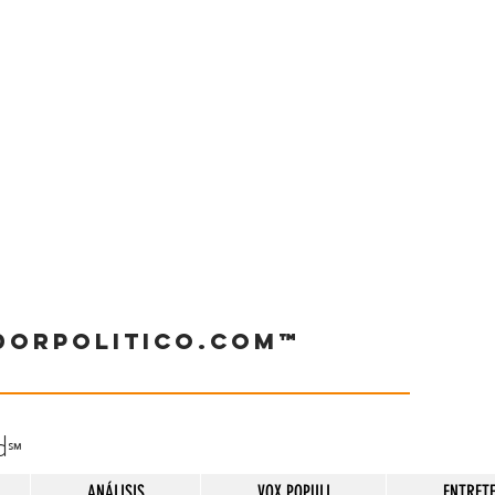
dorpolitico.com™
d
℠
ANÁLISIS
VOX POPULI
ENTRET