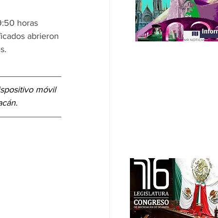
9:50 horas 
icados abrieron 
s.
ispositivo móvil 
acán.