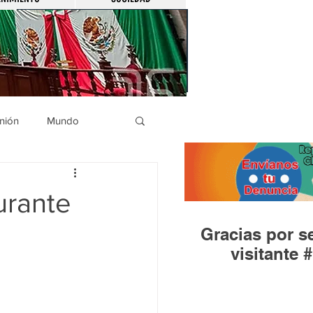
nión
Mundo
icíaca
Municipios
urante
Gracias por se
Huandacareo
visitante #