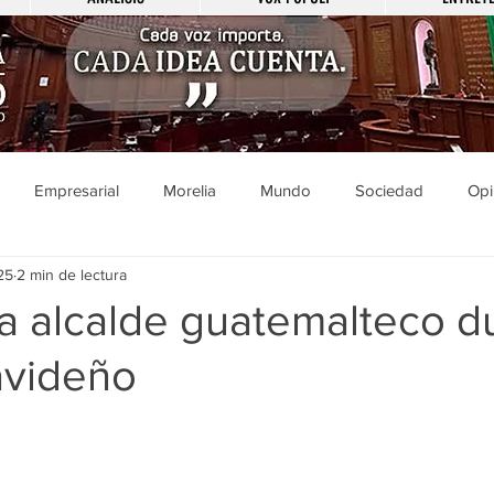
Empresarial
Morelia
Mundo
Sociedad
Opi
25
2 min de lectura
Sucesos
Entretenimiento
Cultura
Economía
Pol
a alcalde guatemalteco d
avideño
ducación
Salud
Gobierno
Guanajuato
Zamora
a
Viral
Justicia
Zitácuaro
México