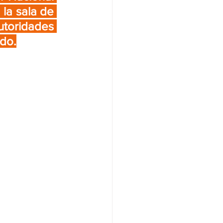
la sala de 
toridades 
ido.