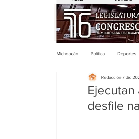
Michoacán
Política
Deportes
Redacción
7 dic 20
Michoacán
Nacionales
Ejecutan 
desfile n
Legislativo
Seguridad
E
Uruapan
Ciencia y Tecnologí