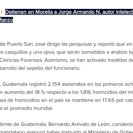
| 
Detienen en Morelia a Jorge Armando N. autor intelect
 Manzo
 de Puerto San José dirige las pesquisas y reportó que en 
s casquillos y una ojiva, que serán sometidos a análisis bal
e Ciencias Forenses. Asimismo, se han activado medidas d
arrollo del sepelio del funcionario.
s, Guatemala registró 2,154 asesinatos en los primeros oc
n aumento del 18 % respecto a los 1,816 homicidios del m
tasa de homicidios en el país se mantiene en 17.65 por ca
do el promedio mundial.
sidente de Guatemala, Bernardo Arévalo de León, condenó
l mandatario aseguró haber instruido al Ministerio de Gobe