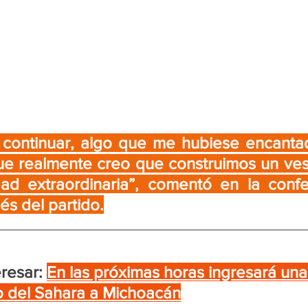
continuar, algo que me hubiese encanta
rque realmente creo que construimos un ves
d extraordinaria”, comentó en la confe
s del partido.
resar:
En las próximas horas ingresará un
o del Sahara a Michoacán