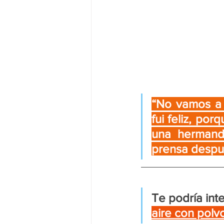
“No vamos a 
fui feliz, po
una hermanda
prensa despué
Te podría inte
aire con polv