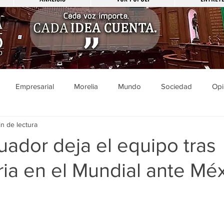
Empresarial
Morelia
Mundo
Sociedad
Opi
n de lectura
Sucesos
Entretenimiento
Cultura
Economía
Pol
ador deja el equipo tras
ria en el Mundial ante Mé
ducación
Salud
Gobierno
Guanajuato
Zamora
a
Viral
Justicia
Zitácuaro
México