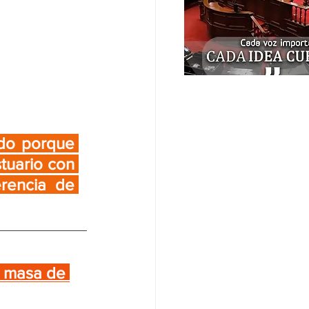
do porque 
tuario con 
rencia de 
a masa de 