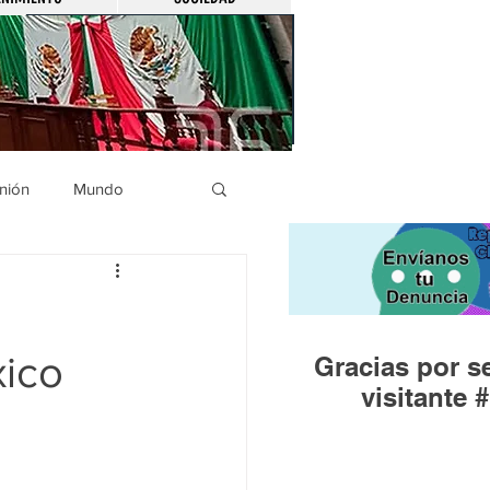
nión
Mundo
icíaca
Municipios
xico
Gracias por se
Huandacareo
visitante #