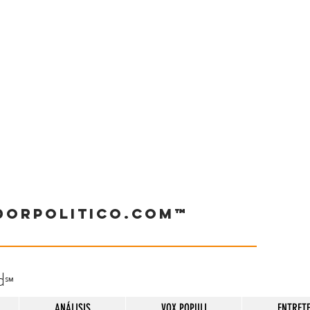
dorpolitico.com™
d
℠
ANÁLISIS
VOX POPULI
ENTRET