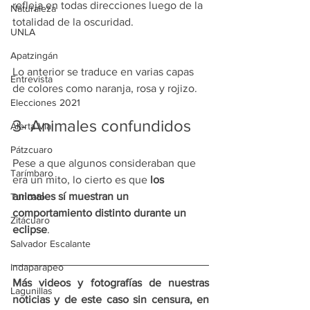
refleja en todas direcciones luego de la 
Naturaleza
totalidad de la oscuridad.
UNLA
Apatzingán
Lo anterior se traduce en varias capas 
Entrevista
de colores como naranja, rosa y rojizo.
Elecciones 2021
3- Animales confundidos
Alerta Vial
Pátzcuaro
Pese a que algunos consideraban que 
Tarímbaro
era un mito, lo cierto es que 
los 
animales sí muestran un 
Turicato
comportamiento distinto durante un 
Zitácuaro
eclipse
.
Salvador Escalante
Indaparapeo
Más videos y fotografías de nuestras 
Lagunillas
noticias y de este caso sin censura, en 