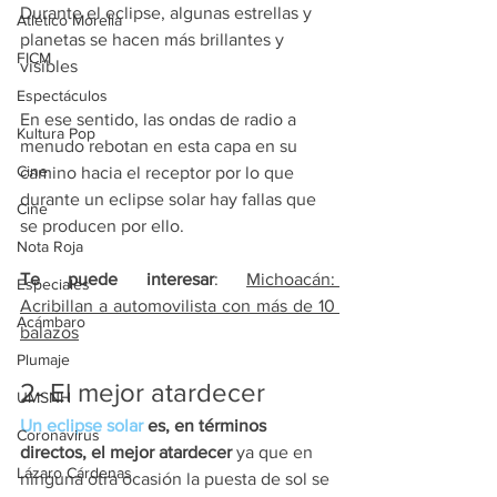
Durante el eclipse, algunas estrellas y 
Atlético Morelia
planetas se hacen más brillantes y 
FICM
visibles
Espectáculos
En ese sentido, las ondas de radio a 
Kultura Pop
menudo rebotan en esta capa en su 
Cine
camino hacia el receptor por lo que 
durante un eclipse solar hay fallas que 
Cine
se producen por ello.
Nota Roja
Te puede interesar
: 
Michoacán: 
Especiales
Acribillan a automovilista con más de 10 
Acámbaro
balazos
Plumaje
2- El mejor atardecer
UMSNH
Un eclipse solar 
es, en términos 
Coronavirus
directos, el mejor atardecer
 ya que en 
Lázaro Cárdenas
ninguna otra ocasión la puesta de sol se 