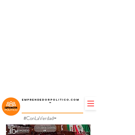
Emprendedorpolitico.com
™
#ConLaVerdad
℠