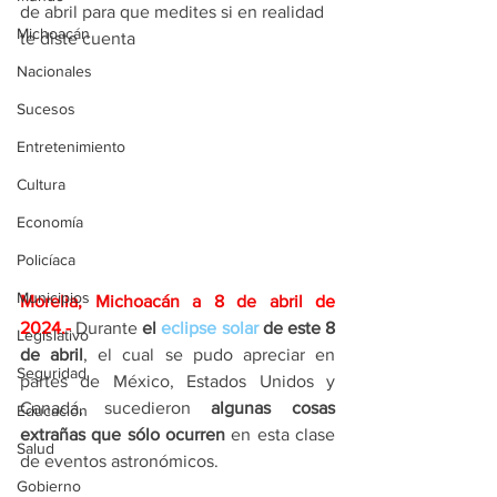
de abril para que medites si en realidad 
Michoacán
te diste cuenta
Nacionales
Sucesos
Entretenimiento
Cultura
Economía
Policíaca
Municipios
Morelia, Michoacán a 8 de abril
de 
2024.- 
Durante 
el 
eclipse solar
 de este 8 
Legislativo
de abril
, el cual se pudo apreciar en 
Seguridad
partes de México, Estados Unidos y 
Canadá, sucedieron 
algunas cosas 
Educación
extrañas que sólo ocurren
 en esta clase 
Salud
de eventos astronómicos.
Gobierno