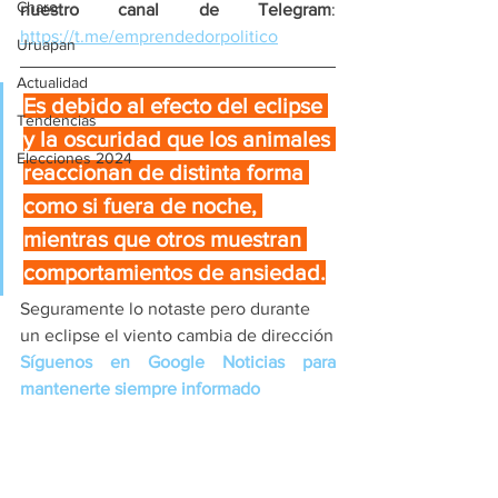
Charo
nuestro canal de Telegram
: 
https://t.me/emprendedorpolitico
Uruapan
Actualidad
Es debido al efecto del eclipse 
Tendencias
y la oscuridad que los animales 
Elecciones 2024
reaccionan de distinta forma 
como si fuera de noche, 
mientras que otros muestran 
comportamientos de ansiedad.
Seguramente lo notaste pero durante 
un eclipse el viento cambia de dirección
Síguenos en Google Noticias para 
mantenerte siempre informado