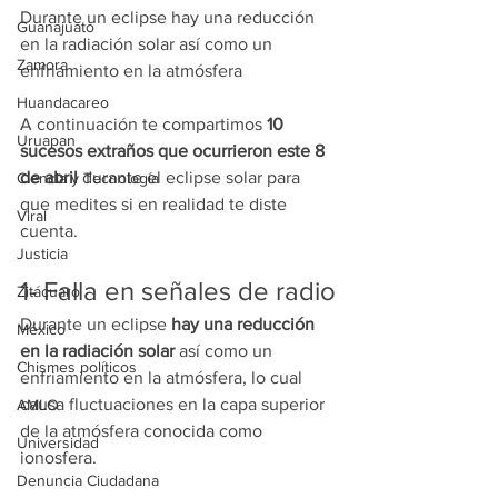
Durante un eclipse hay una reducción 
Guanajuato
en la radiación solar así como un 
Zamora
enfriamiento en la atmósfera
Huandacareo
A continuación te compartimos 
10 
Uruapan
sucesos extraños que ocurrieron este 8 
de abril
 durante el eclipse solar para 
Ciencia y Tecnología
que medites si en realidad te diste 
Viral
cuenta.
Justicia
1- Falla en señales de radio
Zitácuaro
Durante un eclipse 
hay una reducción 
México
en la radiación solar
 así como un 
Chismes políticos
enfriamiento en la atmósfera, lo cual 
causa fluctuaciones en la capa superior 
AMLO
de la atmósfera conocida como 
Universidad
ionosfera.
Denuncia Ciudadana