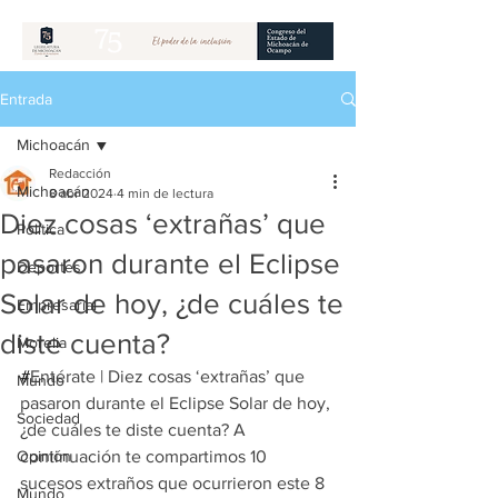
Entrada
Michoacán
Redacción
Michoacán
8 abr 2024
4 min de lectura
Diez cosas ‘extrañas’ que
Política
pasaron durante el Eclipse
Deportes
Solar de hoy, ¿de cuáles te
Empresarial
diste cuenta?
Morelia
#
Entérate | Diez cosas ‘extrañas’ que 
Mundo
pasaron durante el Eclipse Solar de hoy, 
Sociedad
¿de cuáles te diste cuenta? A 
Opinión
continuación te compartimos 10 
sucesos extraños que ocurrieron este 8 
Mundo