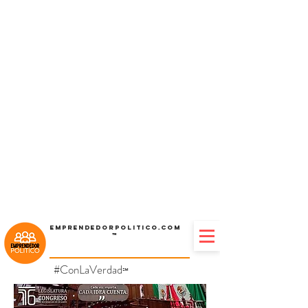
Emprendedorpolitico.com
™
#ConLaVerdad
℠