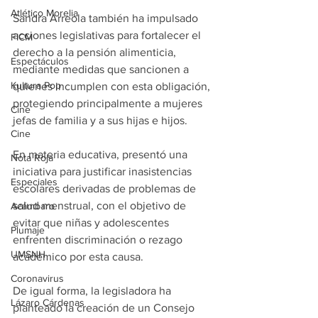
Atlético Morelia
Sandra Arreola también ha impulsado 
acciones legislativas para fortalecer el 
FICM
derecho a la pensión alimenticia, 
Espectáculos
mediante medidas que sancionen a 
Kultura Pop
quienes incumplen con esta obligación, 
protegiendo principalmente a mujeres 
Cine
jefas de familia y a sus hijas e hijos.
Cine
En materia educativa, presentó una 
Nota Roja
iniciativa para justificar inasistencias 
Especiales
escolares derivadas de problemas de 
salud menstrual, con el objetivo de 
Acámbaro
evitar que niñas y adolescentes 
Plumaje
enfrenten discriminación o rezago 
UMSNH
académico por esta causa.
Coronavirus
De igual forma, la legisladora ha 
Lázaro Cárdenas
planteado la creación de un Consejo 