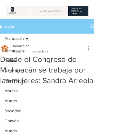
Entrada
Michoacán
Redacción
Michoacán
8 mar
2 min de lectura
Desde el Congreso de
Política
Michoacán se trabaja por
Deportes
las mujeres: Sandra Arreola
Empresarial
Morelia
Mundo
Sociedad
Opinión
Mundo