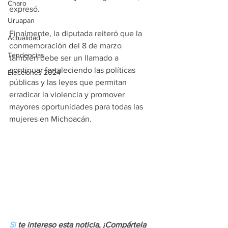
Charo
expresó.
Uruapan
Finalmente, la diputada reiteró que la 
Actualidad
conmemoración del 8 de marzo 
Tendencias
también debe ser un llamado a 
continuar fortaleciendo las políticas 
Elecciones 2024
públicas y las leyes que permitan 
erradicar la violencia y promover 
mayores oportunidades para todas las 
mujeres en Michoacán.
Si
 te intereso esta noticia, ¡Compártela 