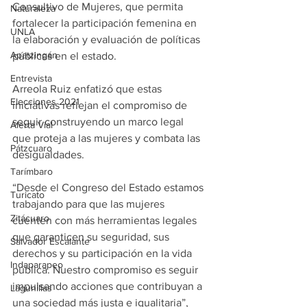
Consultivo de Mujeres, que permita 
Naturaleza
fortalecer la participación femenina en 
UNLA
la elaboración y evaluación de políticas 
Apatzingán
públicas en el estado.
Entrevista
Arreola Ruiz enfatizó que estas 
Elecciones 2021
iniciativas reflejan el compromiso de 
seguir construyendo un marco legal 
Alerta Vial
que proteja a las mujeres y combata las 
Pátzcuaro
desigualdades.
Tarímbaro
“Desde el Congreso del Estado estamos 
Turicato
trabajando para que las mujeres 
Zitácuaro
cuenten con más herramientas legales 
que garanticen su seguridad, sus 
Salvador Escalante
derechos y su participación en la vida 
Indaparapeo
pública. Nuestro compromiso es seguir 
impulsando acciones que contribuyan a 
Lagunillas
una sociedad más justa e igualitaria”, 