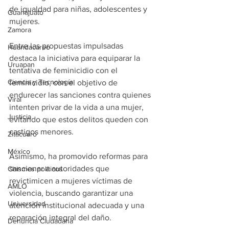
de igualdad para niñas, adolescentes y 
Guanajuato
mujeres.
Zamora
Entre las propuestas impulsadas 
Huandacareo
destaca la iniciativa para equiparar la 
Uruapan
tentativa de feminicidio con el 
Ciencia y Tecnología
feminicidio, con el objetivo de 
endurecer las sanciones contra quienes 
Viral
intenten privar de la vida a una mujer, 
Justicia
evitando que estos delitos queden con 
castigos menores.
Zitácuaro
México
Asimismo, ha promovido reformas para 
sancionar a autoridades que 
Chismes políticos
revictimicen a mujeres víctimas de 
AMLO
violencia, buscando garantizar una 
Universidad
atención institucional adecuada y una 
reparación integral del daño.
Denuncia Ciudadana