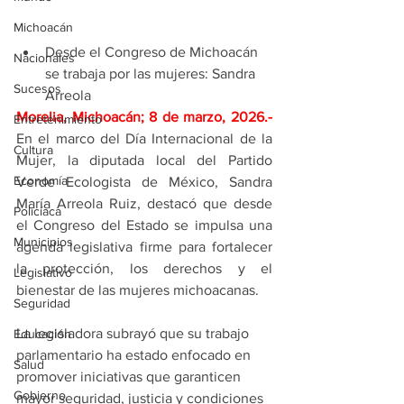
Michoacán
Desde el Congreso de Michoacán 
Nacionales
se trabaja por las mujeres: Sandra 
Sucesos
Arreola
Morelia, Michoacán; 8 de marzo, 2026
.- 
Entretenimiento
En el marco del Día Internacional de la 
Cultura
Mujer, la diputada local del Partido 
Economía
Verde Ecologista de México, Sandra 
María Arreola Ruiz, destacó que desde 
Policíaca
el Congreso del Estado se impulsa una 
Municipios
agenda legislativa firme para fortalecer 
la protección, los derechos y el 
Legislativo
bienestar de las mujeres michoacanas.
Seguridad
La legisladora subrayó que su trabajo 
Educación
parlamentario ha estado enfocado en 
Salud
promover iniciativas que garanticen 
Gobierno
mayor seguridad, justicia y condiciones 