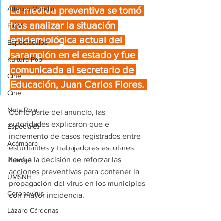
La medida preventiva se tomó 
Atlético Morelia
tras analizar la situación 
FICM
epidemiológica actual del 
Espectáculos
sarampión en el estado y fue 
Kultura Pop
comunicada al secretario de 
Cine
Educación, Juan Carlos Flores. 
Cine
Nota Roja
Como parte del anuncio, las 
autoridades explicaron que el 
Especiales
incremento de casos registrados entre 
Acámbaro
estudiantes y trabajadores escolares 
llevó a la decisión de reforzar las 
Plumaje
acciones preventivas para contener la 
UMSNH
propagación del virus en los municipios 
Coronavirus
con mayor incidencia.
Lázaro Cárdenas