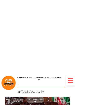
Emprendedorpolitico.com
™
#ConLaVerdad
℠