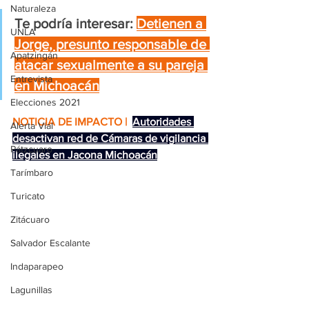
Naturaleza
Te podría interesar:
Detienen a 
UNLA
Jorge, presunto responsable de 
Apatzingán
atacar sexualmente a su pareja 
Entrevista
en Michoacán
Elecciones 2021
NOTICIA DE IMPACTO | 
Autoridades 
Alerta Vial
desactivan red de Cámaras de vigilancia 
Pátzcuaro
ilegales en Jacona Michoacán
Tarímbaro
Turicato
Zitácuaro
Salvador Escalante
Indaparapeo
Lagunillas