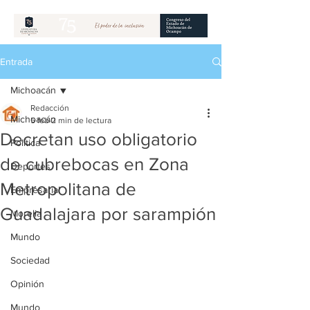
Entrada
Michoacán
Redacción
Michoacán
5 feb
2 min de lectura
Decretan uso obligatorio
Política
de cubrebocas en Zona
Deportes
Metropolitana de
Empresarial
Guadalajara por sarampión
Morelia
Mundo
Sociedad
Opinión
Mundo