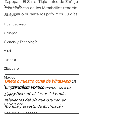
Zapopan, El Salto, Tlajomulco de Zúñiga 
Guanajuato
e Ixtlahuacán de los Membrillos tendrán 
que usarlo durante los próximos 30 días.
Zamora
Huandacareo
Uruapan
Ciencia y Tecnología
Viral
Justicia
Zitácuaro
México
Únete a nuestro canal de WhatsApp
 En 
Chismes políticos
Emprendedor Político
 enviamos a 
tu 
dispositivo móvil 
las noticias más 
AMLO
relevantes del día
 que ocurren en 
Universidad
Morelia y el resto de Michoacán.
Denuncia Ciudadana