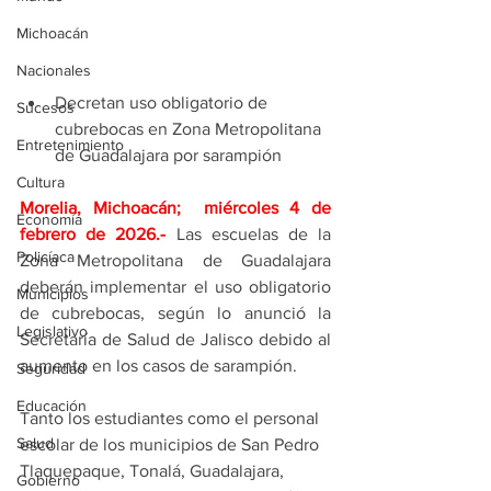
Michoacán
Nacionales
Decretan uso obligatorio de 
Sucesos
cubrebocas en Zona Metropolitana 
Entretenimiento
de Guadalajara por sarampión
Cultura
Morelia, Michoacán;  miércoles 4 de 
Economía
febrero de 2026
.- 
Las escuelas de la 
Policíaca
Zona Metropolitana de Guadalajara 
deberán implementar el uso obligatorio 
Municipios
de cubrebocas, según lo anunció la 
Legislativo
Secretaría de Salud de Jalisco debido al 
aumento en los casos de sarampión.
Seguridad
Educación
Tanto los estudiantes como el personal 
Salud
escolar de los municipios de San Pedro 
Tlaquepaque, Tonalá, Guadalajara, 
Gobierno